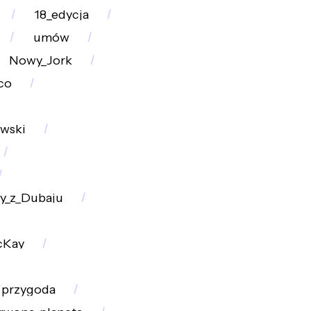
18_edycja
umów
Nowy_Jork
co
wski
y_z_Dubaju
cKay
przygoda