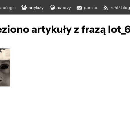
onologia
artykuły
autorzy
poczta
załóż blo
ziono artykuły z frazą lot_