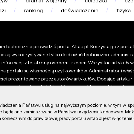
tyw
dramat_wojenny
ucieczka
cze
dzi
ranking
doświadczenie
fizyka
m technicznie prowadzić portal Altao.pl. Korzystając z portalu
kie są wykorzystywane tylko do działań techniczno-administra
nformacji z tej strony osobom trzecim. Wszystkie artykuły wr
na portalu są własnością użytkowników. Administrator i właśc
esci prezentowane przez autorów artykułów. Dodając artykuł, 
z ponosisz odpowiedzialność za wszystkie materiały umieszc
óły dostępne w regulaminie portalu.
świadczenia Państwu usług na najwyższym poziomie, w tym w sp
kie prawa zastrzeżone.
, że będą one zamieszczane w Państwa urządzeniu końcowym. M
koniecznym do prawidłowej pracy portalu Altao.pl jest włączenie 