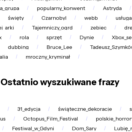
a_grupa
popularny_konwent
Astryda
święty
Czarnobyl
webb
usługa
j_arki
Tajemniczy_ogrd
zebiec
dr
x
rola
sprzęt
Dynie
Xbox_se
dubbing
Bruce_Lee
Tadeusz_Szymkó
lia
mroczny_kryminał
Ostatnio wyszukiwane frazy
31_edycja
świąteczne_dekoracje
us
Octopus_Film_Festival
polskie_horror
Festiwal_w_Gdyni
Dom_Sary
Lubię_