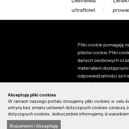
Desireless
Detek
ultrafiolet
prowa
Pliki cookie pomagają na
plików cookie. Pliki coo
danych osobowych oraz i
materiałami dostępnymi 
odpowiedzialności za tr
regulaminem portalu ora
stronie altao.pl. Szczeg
Akceptuję pliki cookies
W ramach naszego portalu stosujemy pliki cookies w celu 
© 2026 altao.pl. Wszyst
witryny bez zmiany ustawień dotyczących cookies oznacza
dotyczących cookies. Jednocześnie informujemy, iż warunkiem 
0.048
Rozumiem I Akceptuję