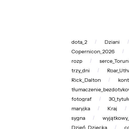
dota_2
Dziani
Copernicon_2026
rozp
serce_Torun
trzy_dni
Roar_Uth
Rick_Dalton
kont
tłumaczenie_bezdotyk
fotograf
30_tytu
maryjka
Kraj
sygna
wyjątkowy
Dzień_Dziecka
c