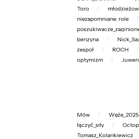
Toro
młodzieżow
niezapomniane_role
poszukiwacze_zaginione
benzyna
Nick_Sa
zespoł
ROCH
optymizm
Juwena
Mów
Węże_2025
łączyć_siły
Octop
Tomasz_Kolankiewicz