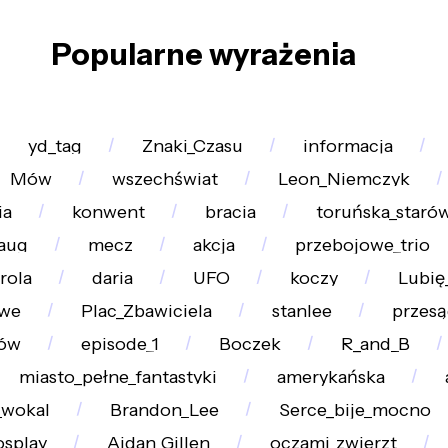
Popularne wyrażenia
yd_tag
Znaki_Czasu
informacja
Mów
wszechświat
Leon_Niemczyk
ia
konwent
bracia
toruńska_staró
aug
mecz
akcja
przebojowe_trio
rola
daria
UFO
koczy
Lubię
owe
Plac_Zbawiciela
stanlee
przes
łów
episode_1
Boczek
R_and_B
miasto_pełne_fantastyki
amerykańska
_wokal
Brandon_Lee
Serce_bije_mocno
osplay
Aidan_Gillen
oczami_zwierzt