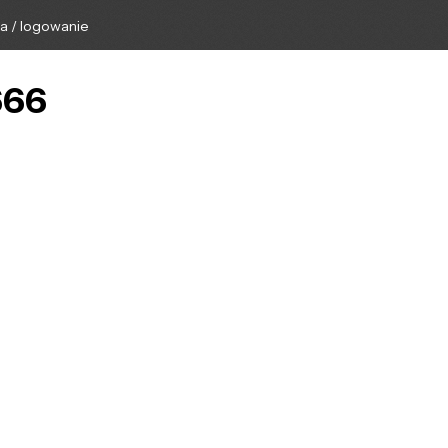
ga / logowanie
666