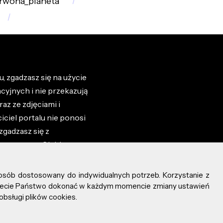
rwona_planeta
, zgadzasz się na użycie
cyjnych i nie przekazują
az ze zdjęciami i
iciel portalu nie ponosi
zgadzasz się z
zone przez Ciebie na
osób dostosowany do indywidualnych potrzeb. Korzystanie z
ożecie Państwo dokonać w każdym momencie zmiany ustawień
obsługi plików cookies.