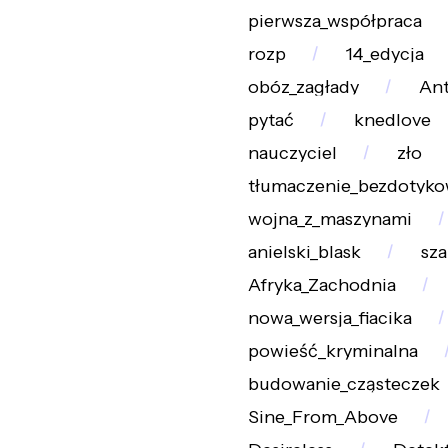
pierwsza_współpraca
rozp
14_edycja
obóz_zagłady
An
pytać
knedlove
nauczyciel
zło
tłumaczenie_bezdotyk
wojna_z_maszynami
anielski_blask
sz
Afryka_Zachodnia
nowa_wersja_fiacika
powieść_kryminalna
budowanie_cząsteczek
Sine_From_Above