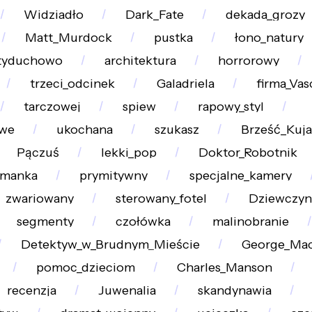
Widziadło
Dark_Fate
dekada_grozy
Matt_Murdock
pustka
łono_natury
tyduchowo
architektura
horrorowy
trzeci_odcinek
Galadriela
firma_Vas
tarczowej
spiew
rapowy_styl
owe
ukochana
szukasz
Brześć_Kuja
Pączuś
lekki_pop
Doktor_Robotnik
amanka
prymitywny
specjalne_kamery
zwariowany
sterowany_fotel
Dziewczyn
segmenty
czołówka
malinobranie
Detektyw_w_Brudnym_Mieście
George_Ma
pomoc_dzieciom
Charles_Manson
recenzja
Juwenalia
skandynawia