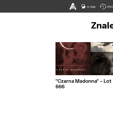
o nas
chr
Znale
"Czarna Madonna" – Lot
666