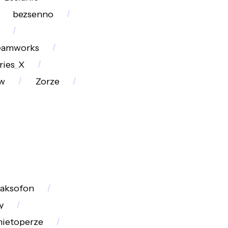
bezsenno
eamworks
ries_X
w
Zorze
saksofon
y
nietoperze