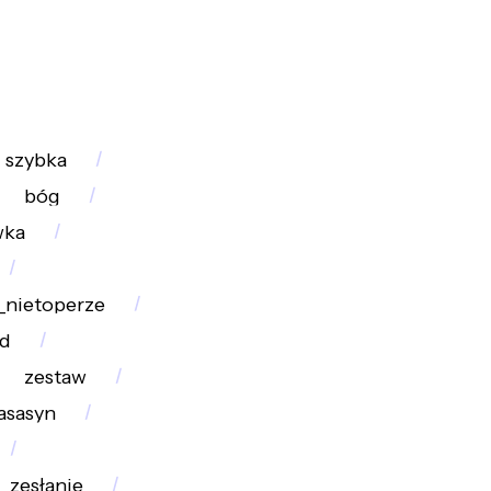
szybka
bóg
wka
_nietoperze
ąd
zestaw
asasyn
zesłanie