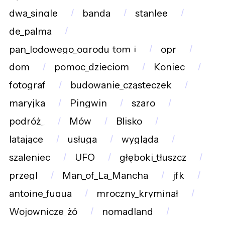
dwa_single
banda
stanlee
de_palma
pan_lodowego_ogrodu_tom_i
opr
dom
pomoc_dzieciom
Koniec
fotograf
budowanie_cząsteczek
maryjka
Pingwin
szaro
podróż_
Mów
Blisko
latające
usługa
wygląda
szaleniec
UFO
głęboki_tłuszcz
przegl
Man_of_La_Mancha
jfk
antoine_fuqua
mroczny_kryminał
Wojownicze_żó
nomadland