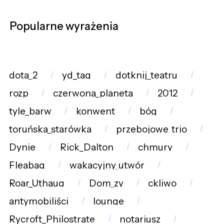
Popularne wyrażenia
dota_2
yd_tag
dotknij_teatru
rozp
czerwona_planeta
2012
tyle_barw
konwent
bóg
toruńska_starówka
przebojowe_trio
Dynie
Rick_Dalton
chmury
Fleabag
wakacyjny_utwór
Roar_Uthaug
Dom_zy
ckliwo
antymobiliści
lounge
Rycroft_Philostrate
notariusz