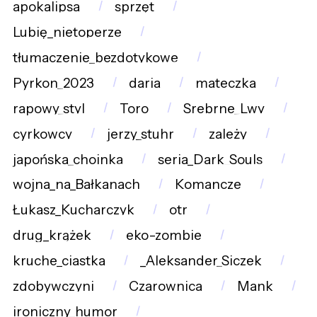
apokalipsa
sprzęt
Lubię_nietoperze
tłumaczenie_bezdotykowe
Pyrkon_2023
daria
mateczka
rapowy_styl
Toro
Srebrne_Lwy
cyrkowcy
jerzy_stuhr
zależy
japońska_choinka
seria_Dark_Souls
wojna_na_Bałkanach
Komancze
Łukasz_Kucharczyk
otr
drug_krążek
eko-zombie
kruche_ciastka
_Aleksander_Siczek
zdobywczyni
Czarownica
Mank
ironiczny_humor