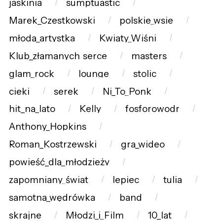
jaskinia
sumptuastic
Marek_Czestkowski
polskie_wsie
młoda_artystka
Kwiaty_Wiśni
Klub_złamanych_serce
masters
glam_rock
lounge
stolic
cieki
serek
Ni_To_Ponk
hit_na_lato
Kelly
fosforowodr
Anthony_Hopkins
Roman_Kostrzewski
gra_wideo
powieść_dla_młodzieży
zapomniany_świat
lepiec
tulia
samotna_wędrówka
band
skrajne
Młodzi_i_Film
10_lat