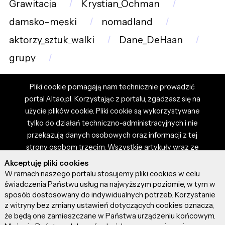
Grawitacja
Krystian_Ochman
damsko-męski
nomadland
aktorzy_sztuk_walki
Dane_DeHaan
grupy
Pliki cookie pomagają nam technicznie prowadzić
portal Altao.pl. Korzystając z portalu, zgadzasz się na
użycie plików cookie. Pliki cookie są wykorzystywane
tylko do działań techniczno-administracyjnych i nie
przekazują danych osobowych oraz informacji z tej
strony osobom trzecim. Wszystkie artykuły wraz ze
zdjęciami i materiałami dostępnymi na portalu są
Akceptuję pliki cookies
własnością użytkowników. Administrator i właściciel
W ramach naszego portalu stosujemy pliki cookies w celu
portalu nie ponosi odpowiedzialności za tresci
świadczenia Państwu usług na najwyższym poziomie, w tym w
sposób dostosowany do indywidualnych potrzeb. Korzystanie
prezentowane przez autorów artykułów. Dodając
z witryny bez zmiany ustawień dotyczących cookies oznacza,
artykuł, zgadzasz się z regulaminem portalu oraz
że będą one zamieszczane w Państwa urządzeniu końcowym.
ponosisz odpowiedzialność za wszystkie materiały