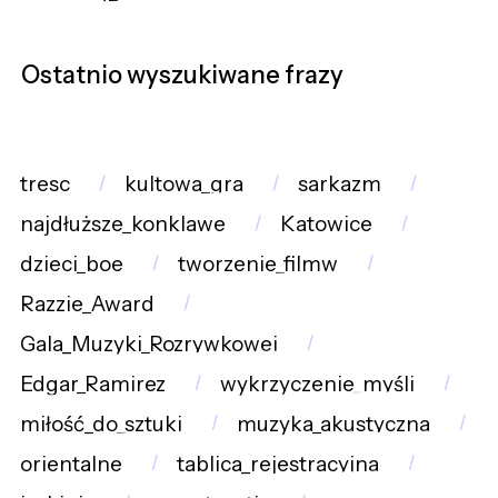
Ostatnio wyszukiwane frazy
tresc
kultowa_gra
sarkazm
najdłuższe_konklawe
Katowice
dzieci_boe
tworzenie_filmw
Razzie_Award
Gala_Muzyki_Rozrywkowej
Edgar_Ramirez
wykrzyczenie_myśli
miłość_do_sztuki
muzyka_akustyczna
orientalne
tablica_rejestracyjna