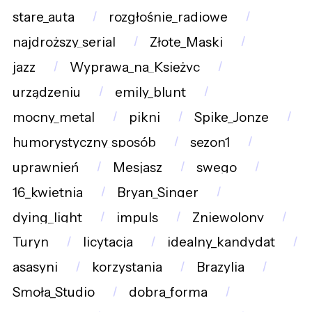
stare_auta
rozgłośnie_radiowe
najdroższy_serial
Złote_Maski
jazz
Wyprawa_na_Księżyc
urządzeniu
emily_blunt
mocny_metal
pikni
Spike_Jonze
humorystyczny_sposób
sezon1
uprawnień
Mesjasz
swego
16_kwietnia
Bryan_Singer
dying_light
impuls
Zniewolony
Turyn
licytacja
idealny_kandydat
asasyni
korzystania
Brazylia
Smoła_Studio
dobra_forma