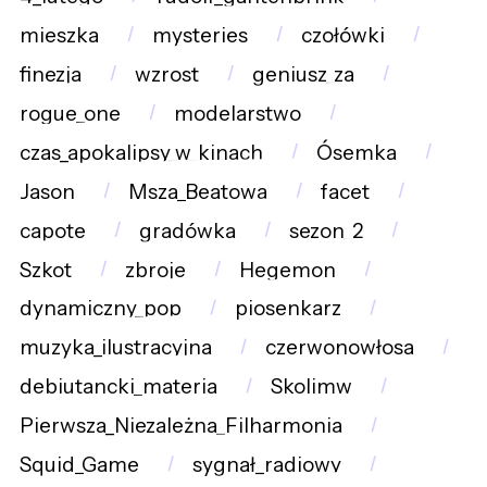
mieszka
mysteries
czołówki
finezja
wzrost
geniusz_za
rogue_one
modelarstwo
czas_apokalipsy_w_kinach
Ósemka
Jason
Msza_Beatowa
facet
capote
gradówka
sezon_2
Szkot
zbroje
Hegemon
dynamiczny_pop
piosenkarz
muzyka_ilustracyjna
czerwonowłosa
debiutancki_materia
Skolimw
Pierwsza_Niezależna_Filharmonia
Squid_Game
sygnał_radiowy