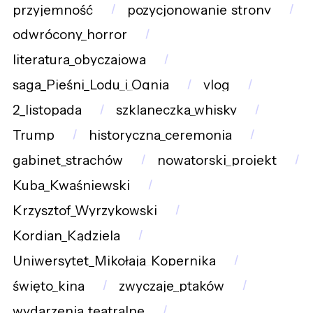
przyjemność
pozycjonowanie_strony
odwrócony_horror
literatura_obyczajowa
saga_Pieśni_Lodu_i_Ognia
vlog
2_listopada
szklaneczka_whisky
Trump
historyczna_ceremonia
gabinet_strachów
nowatorski_projekt
Kuba_Kwaśniewski
Krzysztof_Wyrzykowski
Kordian_Kądziela
Uniwersytet_Mikołaja_Kopernika
święto_kina
zwyczaje_ptaków
wydarzenia_teatralne