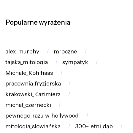
Popularne wyrażenia
alex_murphy
mroczne
tajska_mitologia
sympatyk
Michale_Kohlhaas
pracownia_fryzjerska
krakowski_Kazimierz
michał_czernecki
pewnego_razu_w_hollywood
mitologia_słowiańska
300-letni_dąb