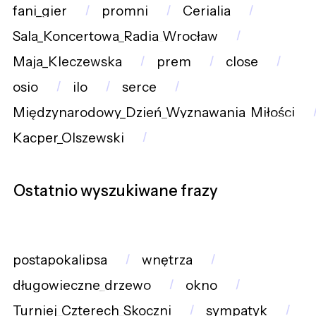
fani_gier
promni
Cerialia
Sala_Koncertowa_Radia_Wrocław
Maja_Kleczewska
prem
close
osio
ilo
serce
Międzynarodowy_Dzień_Wyznawania_Miłości
Kacper_Olszewski
Ostatnio wyszukiwane frazy
postapokalipsa
wnętrza
długowieczne_drzewo
okno
Turniej_Czterech_Skoczni
sympatyk