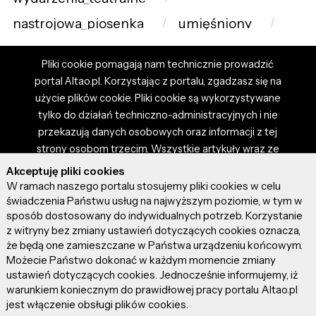
nastrojowa_piosenka
umięśniony
Pliki cookie pomagają nam technicznie prowadzić
portal Altao.pl. Korzystając z portalu, zgadzasz się na
użycie plików cookie. Pliki cookie są wykorzystywane
tylko do działań techniczno-administracyjnych i nie
przekazują danych osobowych oraz informacji z tej
strony osobom trzecim. Wszystkie artykuły wraz ze
zdjęciami i materiałami dostępnymi na portalu są
Akceptuję pliki cookies
własnością użytkowników. Administrator i właściciel
W ramach naszego portalu stosujemy pliki cookies w celu
portalu nie ponosi odpowiedzialności za tresci
świadczenia Państwu usług na najwyższym poziomie, w tym w
sposób dostosowany do indywidualnych potrzeb. Korzystanie
prezentowane przez autorów artykułów. Dodając
z witryny bez zmiany ustawień dotyczących cookies oznacza,
artykuł, zgadzasz się z regulaminem portalu oraz
że będą one zamieszczane w Państwa urządzeniu końcowym.
ponosisz odpowiedzialność za wszystkie materiały
Możecie Państwo dokonać w każdym momencie zmiany
umieszczone przez Ciebie na stronie altao.pl.
ustawień dotyczących cookies. Jednocześnie informujemy, iż
Szczegóły dostępne w regulaminie portalu.
warunkiem koniecznym do prawidłowej pracy portalu Altao.pl
jest włączenie obsługi plików cookies.