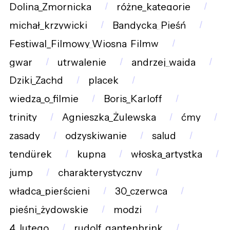
Dolina_Zmornicka
różne_kategorie
michał_krzywicki
Bandycka_Pieśń
Festiwal_Filmowy_Wiosna_Filmw
gwar
utrwalenie
andrzej_wajda
Dziki_Zachd
placek
wiedza_o_filmie
Boris_Karloff
trinity
Agnieszka_Żulewska
ćmy
zasady
odzyskiwanie
salud
tendürek
kupna
włoska_artystka
jump
charakterystyczny
władca_pierścieni
30_czerwca
pieśni_żydowskie
modzi
4_lutego
rudolf_gantenbrink