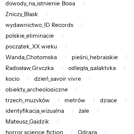
dowody_na_istnienie_Boga
Zniczy_Blask
wydawnictwo_ID_Records
polskie_eliminacje
początek_XX_wieku
Wanda_Chotomska
pieśni_hebrajskie
Radosław_Gryczka
odległa_galaktyka
kocio
dzień_savoir_vivre
obiekty_archeologiczne
trzech_muzyków
metrów
dziace
identyfikacja_wizualna
żale
Mateusz_Gajdzik
horror_science_fiction
Odraza