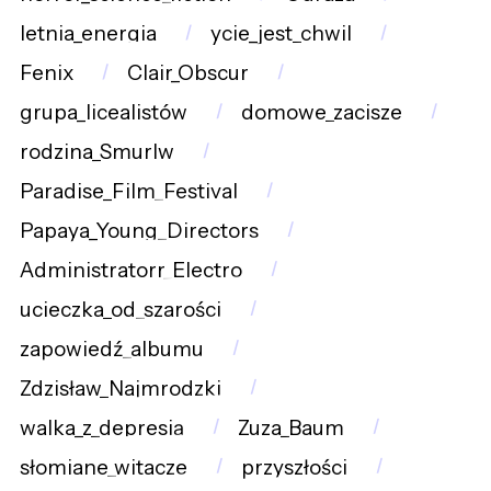
letnia_energia
ycie_jest_chwil
Fenix
Clair_Obscur
grupa_licealistów
domowe_zacisze
rodzina_Smurlw
Paradise_Film_Festival
Papaya_Young_Directors
Administratorr_Electro
ucieczka_od_szarości
zapowiedź_albumu
Zdzisław_Najmrodzki
walka_z_depresją
Zuza_Baum
słomiane_witacze
przyszłości