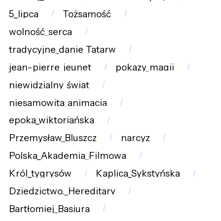
5_lipca
Tożsamość
wolność_serca
tradycyjne_danie_Tatarw
jean-pierre_jeunet
pokazy_magii
niewidzialny_świat
niesamowita_animacja
epoka_wiktoriańska
Przemysław_Bluszcz
narcyz
Polska_Akademia_Filmowa
Król_tygrysów
Kaplica_Sykstyńska
Dziedzictwo._Hereditary
Bartłomiej_Basiura