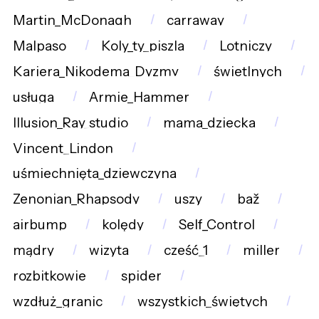
Martin_McDonagh
carraway
Malpaso
Koly_ty_piszla
Lotniczy
Kariera_Nikodema_Dyzmy
świetlnych
usługa
Armie_Hammer
Illusion_Ray_studio
mama_dziecka
Vincent_Lindon
uśmiechnięta_dziewczyna
Zenonian_Rhapsody
uszy
baž
airbump
kolędy
Self_Control
mądry
wizyta
cześć_1
miller
rozbitkowie
spider
wzdłuż_granic
wszystkich_świętych