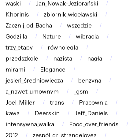
wąski
Jan_Nowak-Jeziorański
Khorinis
zbiornik_włocławski
Zacznij_od_Bacha
wszędzie
Godzilla
Nature
wibracja
trzy_etapy
równoległa
przedszkole
nazista
nagła
mirami
Elegance
jesień_średniowiecza
benzyna
a_nawet_umownym
_gsm
Joel_Miller
trans
Pracownia
kawa
Deerskin
Jeff_Daniels
intensywna_walka
Food_over_friends
2012
zespół_dr._strangelovea