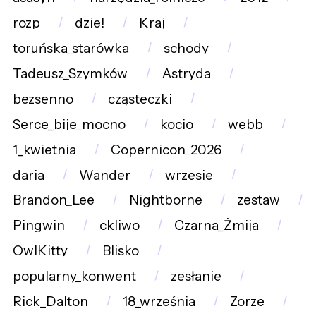
rozp
dzie!
Kraj
toruńska_starówka
schody
Tadeusz_Szymków
Astryda
bezsenno
cząsteczki
Serce_bije_mocno
kocio
webb
1_kwietnia
Copernicon_2026
daria
Wander
wrzesie
Brandon_Lee
Nightborne
zestaw
Pingwin
ckliwo
Czarna_Żmija
OwlKitty
Blisko
popularny_konwent
zesłanie
Rick_Dalton
18_września
Zorze