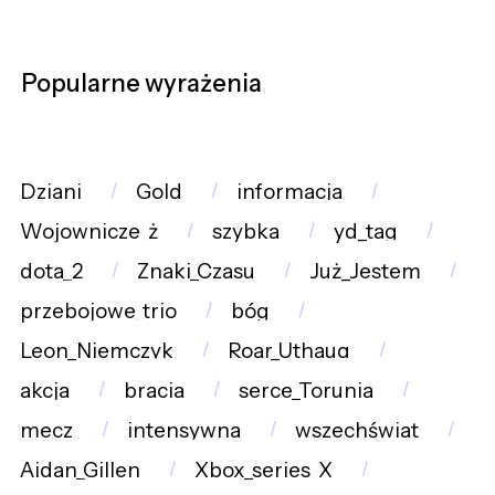
Popularne wyrażenia
Dziani
Gold
informacja
Wojownicze_ż
szybka
yd_tag
dota_2
Znaki_Czasu
Już_Jestem
przebojowe_trio
bóg
Leon_Niemczyk
Roar_Uthaug
akcja
bracia
serce_Torunia
mecz
intensywna
wszechświat
Aidan_Gillen
Xbox_series_X