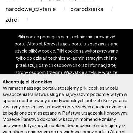
narodowe_czytanie
czarodziejka
zdrój
Pliki cookie pomagają nam technicznie prowadzić
portal Altao.pl. Korzystając z portalu, zgadzasz się na
użycie plików cookie. Pliki cookie są wykorzystywane
tylko do działań techniczno-administracyjnych i nie
przekazują danych osobowych oraz informacji z tej
strony osobom trzecim. Wszystkie artykuły wraz ze
zdjęciami i materiałami dostępnymi na portalu są
Akceptuję pliki cookies
własnością użytkowników. Administrator i właściciel
W ramach naszego portalu stosujemy pliki cookies w celu
portalu nie ponosi odpowiedzialności za tresci
świadczenia Państwu usług na najwyższym poziomie, w tym w
sposób dostosowany do indywidualnych potrzeb. Korzystanie
prezentowane przez autorów artykułów. Dodając
z witryny bez zmiany ustawień dotyczących cookies oznacza,
artykuł, zgadzasz się z regulaminem portalu oraz
że będą one zamieszczane w Państwa urządzeniu końcowym.
ponosisz odpowiedzialność za wszystkie materiały
Możecie Państwo dokonać w każdym momencie zmiany
umieszczone przez Ciebie na stronie altao.pl.
ustawień dotyczących cookies. Jednocześnie informujemy, iż
Szczegóły dostępne w regulaminie portalu.
warunkiem koniecznym do prawidłowej pracy portalu Altao.pl