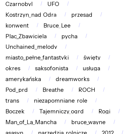
Czarnobyl
UFO
Kostrzyn_nad_Odrą
przesąd
konwent
Bruce_Lee
Plac_Zbawiciela
pycha
Unchained_melody
miasto_pełne_fantastyki
święty
okres
saksofonista
usługa
amerykańska
dreamworks
Pod_prd
Breathe
ROCH
trans
niezapomniane_role
Boczek
Tajemniczy_ogrd
Rogi
Man_of_La_Mancha
bruce_wayne
asasyn
narzędzia_rolnicze
2012