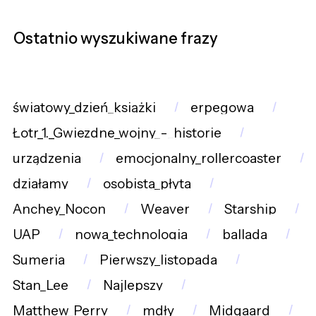
Ostatnio wyszukiwane frazy
światowy_dzień_książki
erpegowa
Łotr_1._Gwiezdne_wojny_-_historie
urządzenia
emocjonalny_rollercoaster
działamy
osobista_płyta
Anchey_Nocon
Weaver
Starship
UAP
nowa_technologia
ballada
Sumeria
Pierwszy_listopada
Stan_Lee
Najlepszy
Matthew_Perry
mdły
Midgaard