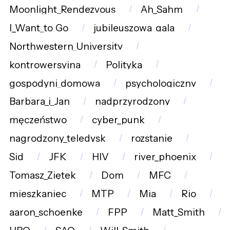
Moonlight_Rendezvous
Ah_Sahm
I_Want_to_Go
jubileuszowa_gala
Northwestern_University
kontrowersyjna
Polityka
gospodyni_domowa
psychologiczny
Barbara_i_Jan
nadprzyrodzony
męczeństwo
cyber_punk
nagrodzony_teledysk
rozstanie
Sid
JFK
HIV
river_phoenix
Tomasz_Ziętek
Dom
MFC
mieszkaniec
MTP
Mia
Rio
aaron_schoenke
FPP
Matt_Smith