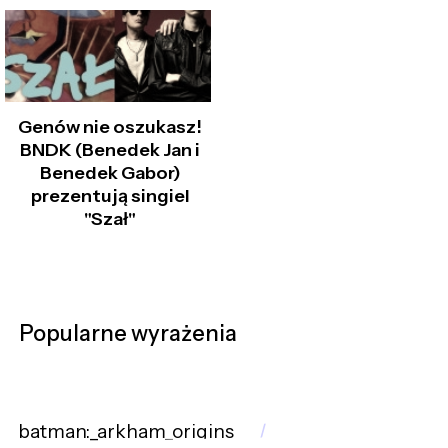
Genów nie oszukasz!
BNDK (Benedek Jan i
Benedek Gabor)
prezentują singiel
"Szał"
Popularne wyrażenia
batman:_arkham_origins