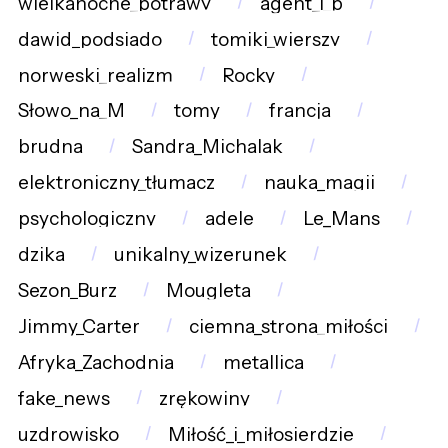
wielkanocne_potrawy
agent_i_p
dawid_podsiado
tomiki_wierszy
norweski_realizm
Rocky
Słowo_na_M
tomy
francja
brudna
Sandra_Michalak
elektroniczny_tłumacz
nauka_magii
psychologiczny
adele
Le_Mans
dzika
unikalny_wizerunek
Sezon_Burz
Mougleta
Jimmy_Carter
ciemna_strona_miłości
Afryka_Zachodnia
metallica
fake_news
zrękowiny
uzdrowisko
Miłość_i_miłosierdzie