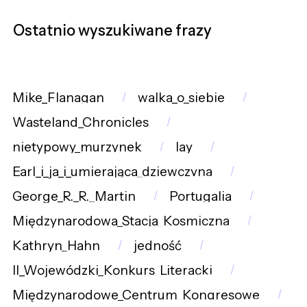
Ostatnio wyszukiwane frazy
Mike_Flanagan
walka_o_siebie
Wasteland_Chronicles
nietypowy_murzynek
lay
Earl_i_ja_i_umierająca_dziewczyna
George_R._R._Martin
Portugalia
Międzynarodowa_Stacja_Kosmiczna
Kathryn_Hahn
jedność
II_Wojewódzki_Konkurs_Literacki
Międzynarodowe_Centrum_Kongresowe