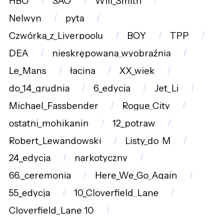
HBO
SAO
Will_Smith
Nelwyn
pyta
Czwórka_z_Liverpoolu
BOY
TPP
DEA
nieskrępowana_wyobraźnia
Le_Mans
łacina
XX_wiek
do_14_grudnia
6_edycja
Jet_Li
Michael_Fassbender
Rogue_City
ostatni_mohikanin
12_potraw
Robert_Lewandowski
Listy_do_M
24_edycja
narkotyczny
66._ceremonia
Here_We_Go_Again
55_edycja
10_Cloverfield_Lane
Cloverfield_Lane_10