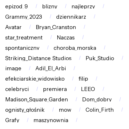
epizod_9
blizny
najleprzy
Grammy_2023
dziennikarz
Avatar
Bryan_Cranston
star_treatment
Naczas
spontaniczny
choroba_morska
Striking_Distance_Studios
Puk_Studio
image
Adil_El_Arbi
efekciarskie_widowisko
filip
celebryci
premiera
LEEO
Madison_Square_Garden
Dom_dobry
ognisty_głośnik
mow
Colin_Firth
Grafy
maszynownia