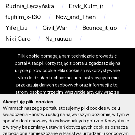
Rudnia_Łęczyńska
Eryk_Kulm_jr
fujifilm_x-t30
Now_and_Then
Yifei_Liu
Civil_War
Bounce_it_up
Niki_Caro
Na_rauszu
Pliki cookie pomagają nam technicznie prowadzić
portal Altao.pl. Korzystając z portalu, zgadzasz się na
użycie plików cookie. Pliki cookie są wykorzystywane
tylko do działań techniczno-administracyjnych i nie
przekazują danych osobowych oraz informacji z tej
strony osobom trzecim. Wszystkie artykuły wraz ze
zdjęciami i materiałami dostępnymi na portalu są
Akceptuję pliki cookies
własnością użytkowników. Administrator i właściciel
W ramach naszego portalu stosujemy pliki cookies w celu
portalu nie ponosi odpowiedzialności za tresci
świadczenia Państwu usług na najwyższym poziomie, w tym w
sposób dostosowany do indywidualnych potrzeb. Korzystanie
prezentowane przez autorów artykułów. Dodając
z witryny bez zmiany ustawień dotyczących cookies oznacza,
artykuł, zgadzasz się z regulaminem portalu oraz
że będą one zamieszczane w Państwa urządzeniu końcowym.