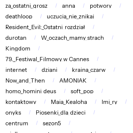
za_ostatni_grosz
anna
potwory
deathloop
uczucia_nie_znikaj
Resident_Evil:_Ostatni_rozdział
durotan
W_oczach_mamy_strach
Kingdom
79._Festiwal_Filmowy_w_Cannes
internet
dziani
kraina_czarw
Now_and_Then
AMONIAK
homo_homini_deus
soft_pop
kontaktowy
Maia_Kealoha
Imi_ry
onyks
Piosenki_dla_dzieci
centrum
sezon5