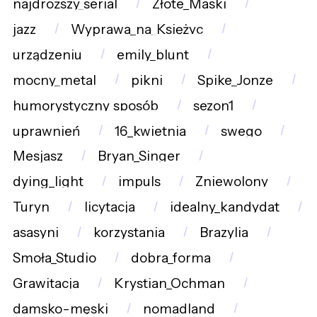
najdroższy_serial
Złote_Maski
jazz
Wyprawa_na_Księżyc
urządzeniu
emily_blunt
mocny_metal
pikni
Spike_Jonze
humorystyczny_sposób
sezon1
uprawnień
16_kwietnia
swego
Mesjasz
Bryan_Singer
dying_light
impuls
Zniewolony
Turyn
licytacja
idealny_kandydat
asasyni
korzystania
Brazylia
Smoła_Studio
dobra_forma
Grawitacja
Krystian_Ochman
damsko-męski
nomadland