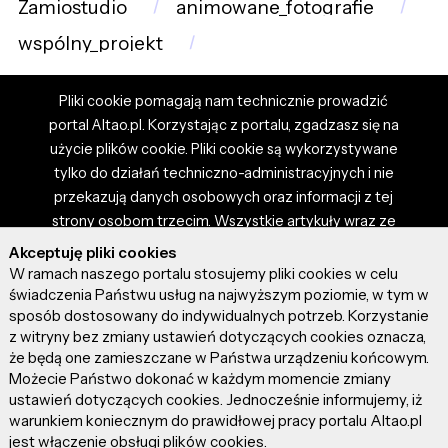
Zamiostudio
animowane_fotografie
wspólny_projekt
Pliki cookie pomagają nam technicznie prowadzić
portal Altao.pl. Korzystając z portalu, zgadzasz się na
użycie plików cookie. Pliki cookie są wykorzystywane
tylko do działań techniczno-administracyjnych i nie
przekazują danych osobowych oraz informacji z tej
strony osobom trzecim. Wszystkie artykuły wraz ze
zdjęciami i materiałami dostępnymi na portalu są
Akceptuję pliki cookies
własnością użytkowników. Administrator i właściciel
W ramach naszego portalu stosujemy pliki cookies w celu
portalu nie ponosi odpowiedzialności za tresci
świadczenia Państwu usług na najwyższym poziomie, w tym w
sposób dostosowany do indywidualnych potrzeb. Korzystanie
prezentowane przez autorów artykułów. Dodając
z witryny bez zmiany ustawień dotyczących cookies oznacza,
artykuł, zgadzasz się z regulaminem portalu oraz
że będą one zamieszczane w Państwa urządzeniu końcowym.
ponosisz odpowiedzialność za wszystkie materiały
Możecie Państwo dokonać w każdym momencie zmiany
umieszczone przez Ciebie na stronie altao.pl.
ustawień dotyczących cookies. Jednocześnie informujemy, iż
Szczegóły dostępne w regulaminie portalu.
warunkiem koniecznym do prawidłowej pracy portalu Altao.pl
jest włączenie obsługi plików cookies.