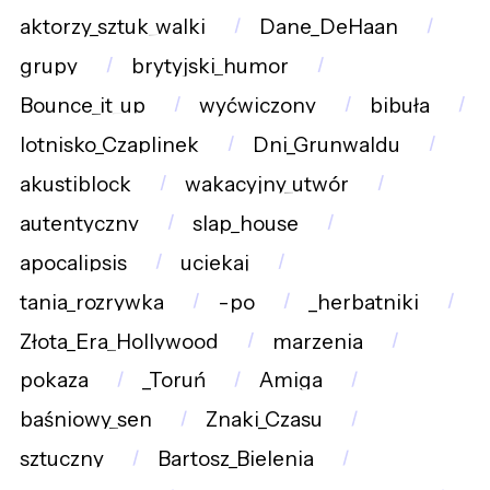
aktorzy_sztuk_walki
Dane_DeHaan
grupy
brytyjski_humor
Bounce_it_up
wyćwiczony
bibuła
lotnisko_Czaplinek
Dni_Grunwaldu
akustiblock
wakacyjny_utwór
autentyczny
slap_house
apocalipsis
uciekaj
tania_rozrywka
-po
_herbatniki
Złota_Era_Hollywood
marzenia
pokaza
_Toruń
Amiga
baśniowy_sen
Znaki_Czasu
sztuczny
Bartosz_Bielenia