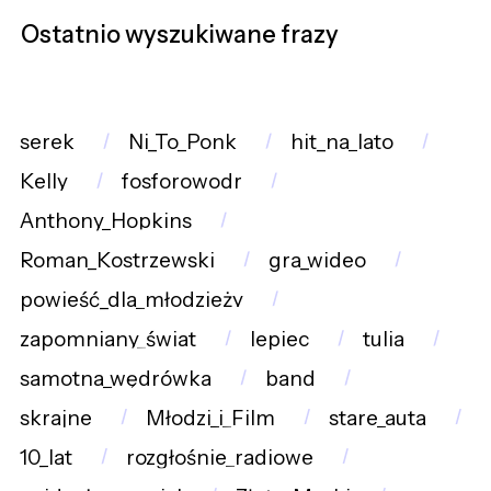
Ostatnio wyszukiwane frazy
serek
Ni_To_Ponk
hit_na_lato
Kelly
fosforowodr
Anthony_Hopkins
Roman_Kostrzewski
gra_wideo
powieść_dla_młodzieży
zapomniany_świat
lepiec
tulia
samotna_wędrówka
band
skrajne
Młodzi_i_Film
stare_auta
10_lat
rozgłośnie_radiowe