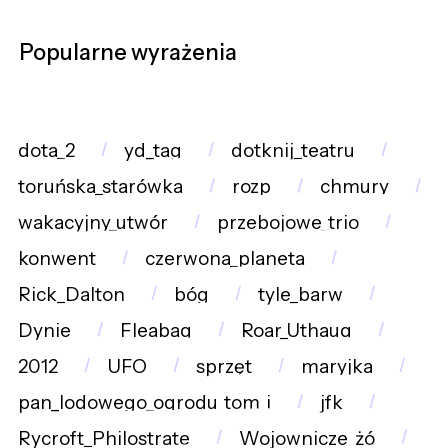
Popularne wyrażenia
dota_2
yd_tag
dotknij_teatru
toruńska_starówka
rozp
chmury
wakacyjny_utwór
przebojowe_trio
konwent
czerwona_planeta
Rick_Dalton
bóg
tyle_barw
Dynie
Fleabag
Roar_Uthaug
2012
UFO
sprzęt
maryjka
pan_lodowego_ogrodu_tom_i
jfk
Rycroft_Philostrate
Wojownicze_żó