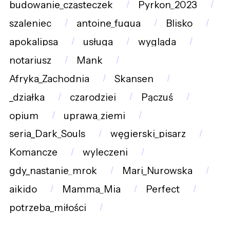
budowanie_cząsteczek
Pyrkon_2023
szaleniec
antoine_fuqua
Blisko
apokalipsa
usługa
wygląda
notariusz
Mank
Afryka_Zachodnia
Skansen
_działka
czarodziej
Pączuś
opium
uprawa_ziemi
seria_Dark_Souls
węgierski_pisarz
Komancze
wyleczeni
gdy_nastanie_mrok
Mari_Nurowska
aikido
Mamma_Mia
Perfect
potrzeba_miłości