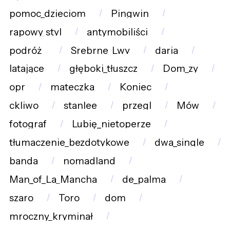
pomoc_dzieciom
Pingwin
rapowy_styl
antymobiliści
podróż_
Srebrne_Lwy
daria
latające
głęboki_tłuszcz
Dom_zy
opr
mateczka
Koniec
ckliwo
stanlee
przegl
Mów
fotograf
Lubię_nietoperze
tłumaczenie_bezdotykowe
dwa_single
banda
nomadland
Man_of_La_Mancha
de_palma
szaro
Toro
dom
mroczny_kryminał