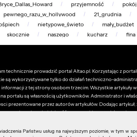
Bryce_Dallas_Howard
przyjemność
pokój
pewnego_razu_w_hollywood
21_grudnia
ośpiech
nietypowe_święto
mały_budżet
skocznie
naszego
kucharz
fina
m technicznie prowadzić portal Altao.pl. Korzystając z portalu
kie są wykorzystywane tylko do działań techniczno-administra
nformacji z tej strony osobom trzecim. Wszystkie artykuły wr
na portalu są własnością użytkowników. Administrator i właśc
esci prezentowane przez autorów artykułów. Dodając artykuł, 
z ponosisz odpowiedzialność za wszystkie materiały umieszc
óły dostępne w regulaminie portalu.
świadczenia Państwu usług na najwyższym poziomie, w tym w sp