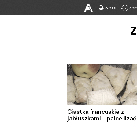
o nas
chr
Z
Ciastka francuskie z
jabłuszkami – palce lizać