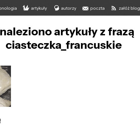
onologia
artykuły
autorzy
poczta
załóż blo
naleziono artykuły z frazą
ciasteczka_francuskie
!