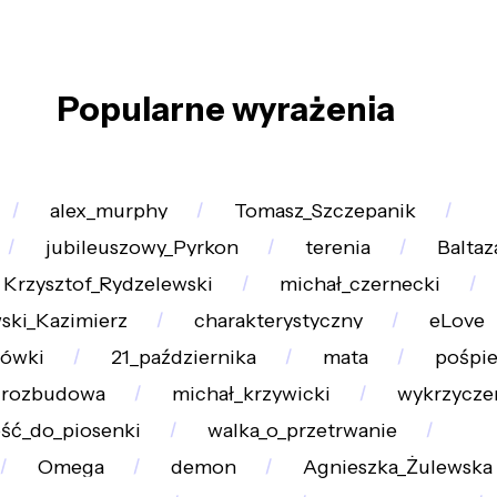
Popularne wyrażenia
alex_murphy
Tomasz_Szczepanik
jubileuszowy_Pyrkon
terenia
Baltaz
Krzysztof_Rydzelewski
michał_czernecki
ski_Kazimierz
charakterystyczny
eLove
łówki
21_października
mata
pośpi
rozbudowa
michał_krzywicki
wykrzycze
ść_do_piosenki
walka_o_przetrwanie
Omega
demon
Agnieszka_Żulewska