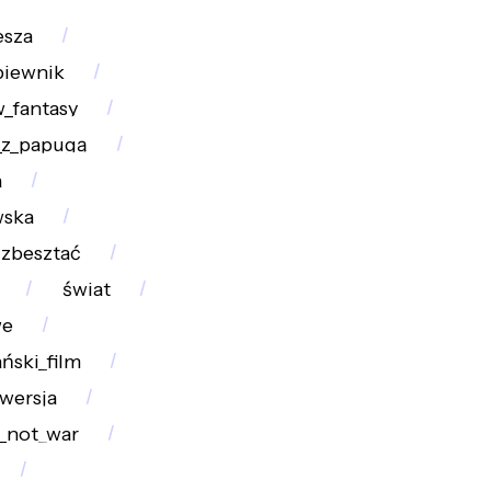
esza
piewnik
w_fantasy
_z_papugą
a
wska
zbesztać
świat
we
ński_film
wersja
_not_war