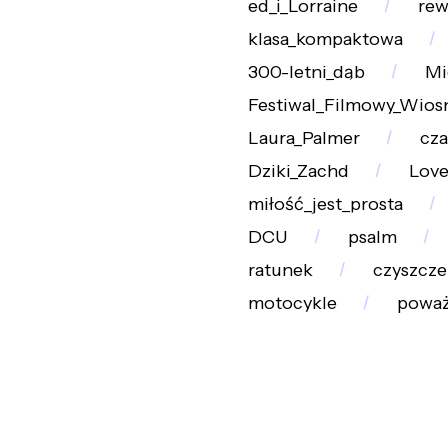
ed_i_Lorraine
rew
klasa_kompaktowa
300-letni_dąb
Mi
Festiwal_Filmowy_Wios
Laura_Palmer
cza
Dziki_Zachd
Love
miłość_jest_prosta
DCU
psalm
ratunek
czyszcze
motocykle
powa