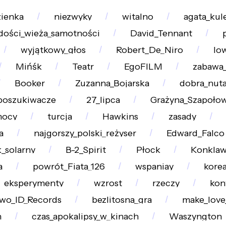
zienka
niezwyky
witalno
agata_kul
dości_wieża_samotności
David_Tennant
wyjątkowy_głos
Robert_De_Niro
lo
Mińśk
Teatr
EgoFILM
zabawa
Booker
Zuzanna_Bojarska
dobra_nut
poszukiwacze
27_lipca
Grażyna_Szapoło
mocy
turcja
Hawkins
zasady
a
najgorszy_polski_reżyser
Edward_Falco
k_solarny
B-2_Spirit
Płock
Konkla
a
powrót_Fiata_126
wspaniay
korea
eksperymenty
wzrost
rzeczy
kon
wo_ID_Records
bezlitosna_gra
make_love
n
czas_apokalipsy_w_kinach
Waszyngton