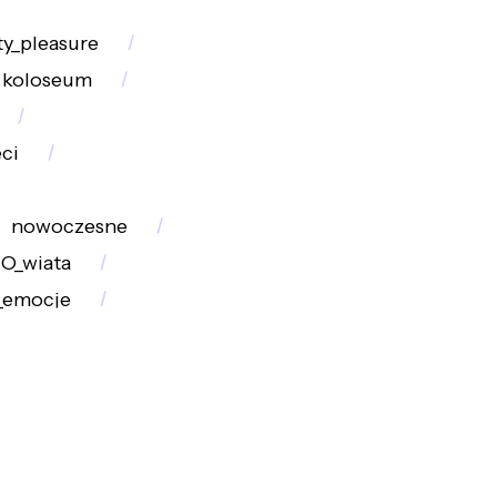
ty_pleasure
koloseum
ci
nowoczesne
O_wiata
_emocje