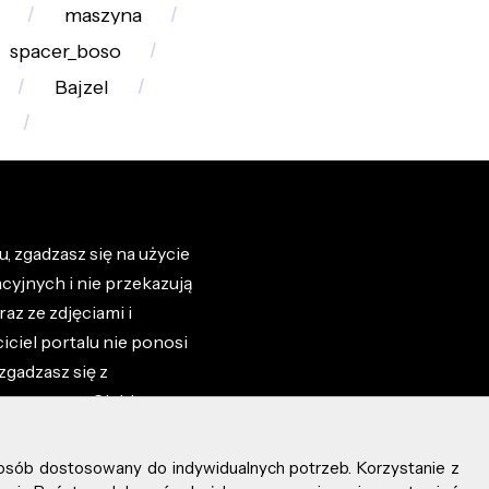
maszyna
spacer_boso
Bajzel
, zgadzasz się na użycie
cyjnych i nie przekazują
az ze zdjęciami i
iciel portalu nie ponosi
zgadzasz się z
zone przez Ciebie na
osób dostosowany do indywidualnych potrzeb. Korzystanie z