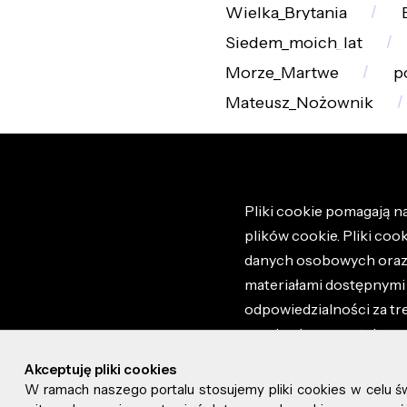
Wielka_Brytania
Siedem_moich_lat
Morze_Martwe
p
Mateusz_Nożownik
Pliki cookie pomagają na
plików cookie. Pliki coo
danych osobowych oraz i
materiałami dostępnymi 
odpowiedzialności za tr
regulaminem portalu ora
stronie altao.pl. Szczeg
Akceptuję pliki cookies
W ramach naszego portalu stosujemy pliki cookies w celu 