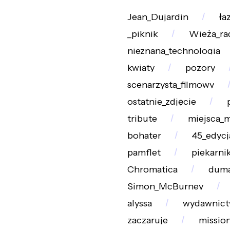
Jean_Dujardin
ła
_piknik
Wieża_ra
nieznana_technologia
kwiaty
pozory
scenarzysta_filmowy
ostatnie_zdjęcie
tribute
miejsca_
bohater
45_edycj
pamflet
piekarni
Chromatica
dum
Simon_McBurney
alyssa
wydawnict
zaczaruje
missio