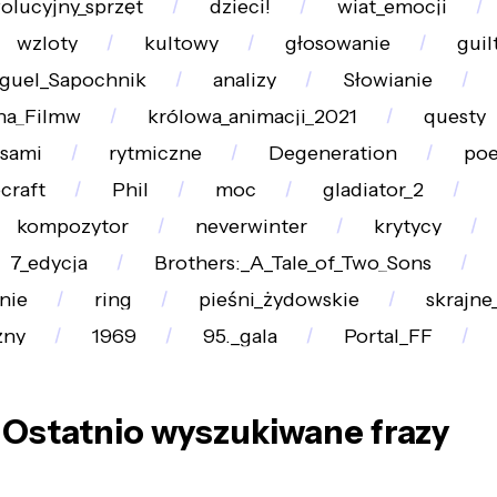
olucyjny_sprzęt
dzieci!
wiat_emocji
wzloty
kultowy
głosowanie
guil
guel_Sapochnik
analizy
Słowianie
na_Filmw
królowa_animacji_2021
questy
sami
rytmiczne
Degeneration
poe
craft
Phil
moc
gladiator_2
kompozytor
neverwinter
krytycy
7_edycja
Brothers:_A_Tale_of_Two_Sons
nie
ring
pieśni_żydowskie
skrajne
żny
1969
95._gala
Portal_FF
Ostatnio wyszukiwane frazy