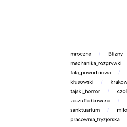
mroczne
Blizny
mechanika_rozgrywki
fala_powodziowa
kłusowski
krakow
tajski_horror
czo
zaszufladkowana
sanktuarium
miło
pracownia_fryzjerska