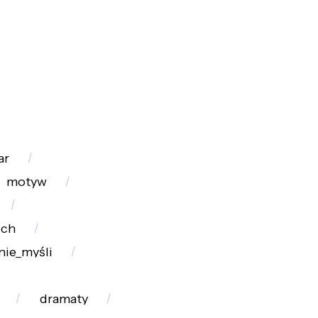
ar
motyw
ech
nie_myśli
dramaty