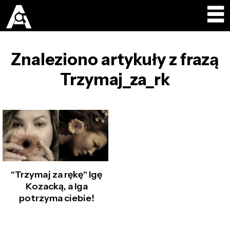
Znaleziono artykuły z frazą
Trzymaj_za_rk
"Trzymaj za rękę" Igę
Kozacką, a Iga
potrzyma ciebie!