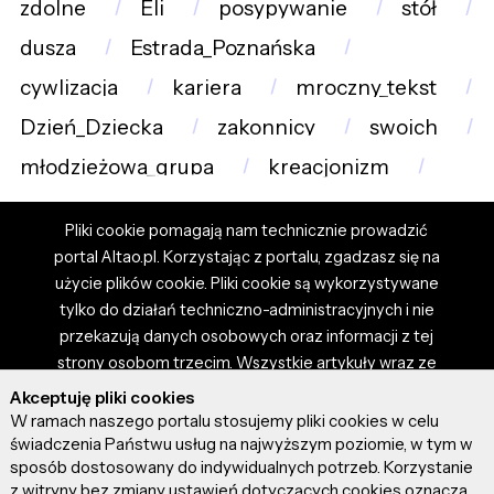
zdolne
Eli
posypywanie
stół
dusza
Estrada_Poznańska
cywlizacja
kariera
mroczny_tekst
Dzień_Dziecka
zakonnicy
swoich
młodzieżowa_grupa
kreacjonizm
Pliki cookie pomagają nam technicznie prowadzić
portal Altao.pl. Korzystając z portalu, zgadzasz się na
użycie plików cookie. Pliki cookie są wykorzystywane
tylko do działań techniczno-administracyjnych i nie
przekazują danych osobowych oraz informacji z tej
strony osobom trzecim. Wszystkie artykuły wraz ze
zdjęciami i materiałami dostępnymi na portalu są
Akceptuję pliki cookies
własnością użytkowników. Administrator i właściciel
W ramach naszego portalu stosujemy pliki cookies w celu
portalu nie ponosi odpowiedzialności za tresci
świadczenia Państwu usług na najwyższym poziomie, w tym w
sposób dostosowany do indywidualnych potrzeb. Korzystanie
prezentowane przez autorów artykułów. Dodając
z witryny bez zmiany ustawień dotyczących cookies oznacza,