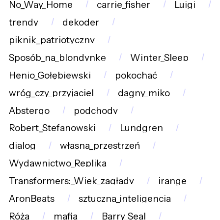
No_Way_Home
carrie_fisher
Luigi
trendy
dekoder
piknik_patriotyczny
Sposób_na_blondynkę
Winter_Sleep
Henio_Gołębiewski
pokochać
wróg_czy_przyjaciel
dagny_miko
Abstergo
podchody
Robert_Stefanowski
Lundgren
dialog
własna_przestrzeń
Wydawnictwo_Replika
Transformers:_Wiek_zagłady
irange
AronBeats
sztuczna_inteligencja
Róża
mafia
Barry_Seal