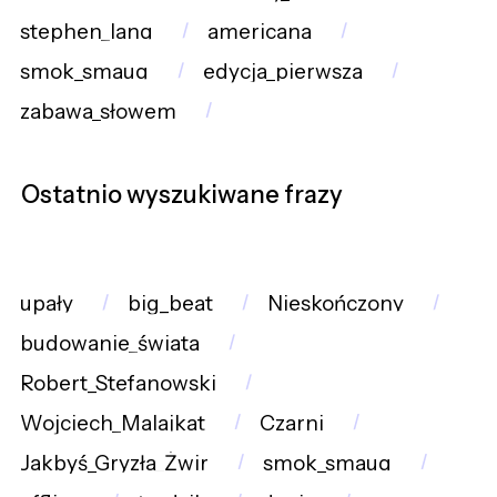
stephen_lang
americana
smok_smaug
edycja_pierwsza
zabawa_słowem
Ostatnio wyszukiwane frazy
upały
big_beat
Nieskończony
budowanie_świata
Robert_Stefanowski
Wojciech_Malajkat
Czarni
Jakbyś_Gryzła_Żwir
smok_smaug