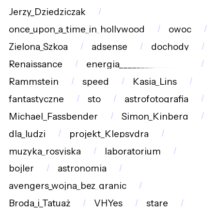
Jerzy_Dziedziczak
once_upon_a_time_in_hollywood
owoc
Zielona_Szkoa
adsense
dochody
Renaissance
energia________________
Rammstein
speed
Kasia_Lins
fantastyczne
sto
astrofotografia
Michael_Fassbender
Simon_Kinberg
dla_ludzi
projekt_Klepsydra
muzyka_rosyjska
laboratorium
bojler
astronomia
avengers_wojna_bez_granic
Broda_i_Tatuaż
VHYes
stare