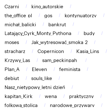
Czarni
kino_autorskie
the_office_pl
gos
kontynuatorzy
michał_balicki
bankrut
Latający_Cyrk_Monty_Pythona
budy
moses
Jak_wytresować_smoka_2
stracharz
Copernicon
Kasia_Lins
Krzywy_Las
sam_peckinpah_
Plan_A
Eleven
feminista
debiut
souls_like
Nasz_nietypowy_letni_dzień
kapitan_Kirk
wena
praktyczny
folkowa_stolica
narodowe_przywary