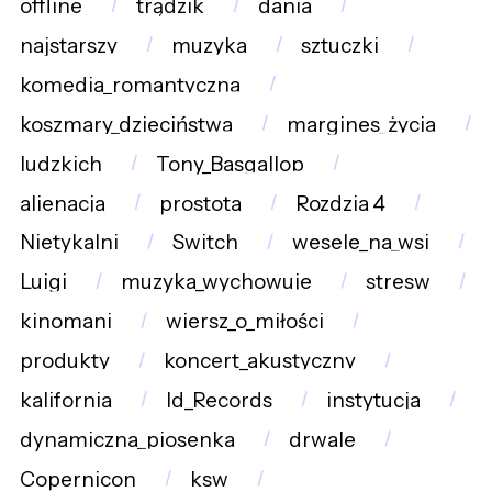
offline
trądzik
dania
najstarszy
muzyka
sztuczki
komedia_romantyczna
koszmary_dzieciństwa
margines_życia
ludzkich
Tony_Basgallop
alienacja
prostota
Rozdzia_4
Nietykalni
Switch
wesele_na_wsi
Luigi
muzyka_wychowuje
stresw
kinomani
wiersz_o_miłości
produkty
koncert_akustyczny
kalifornia
Id_Records
instytucja
dynamiczna_piosenka
drwale
Copernicon
ksw