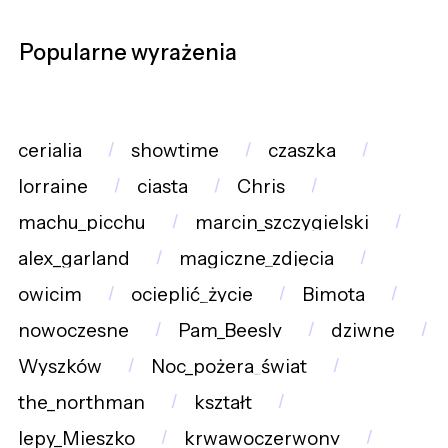
Popularne wyrażenia
cerialia
showtime
czaszka
lorraine
ciasta
Chris
machu_picchu
marcin_szczygielski
alex_garland
magiczne_zdjęcia
owicim
ocieplić_życie
Bimota
nowoczesne
Pam_Beesly
dziwne
Wyszków
Noc_pożera_świat
the_northman
kształt
lepy_Mieszko
krwawoczerwony