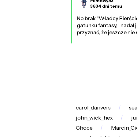
Filmowy33
3634 dni temu
No brak "Władcy Pierście
gatunku fantasy, i nadal 
przyznać, że jeszcze nie
carol_danvers
se
john_wick_hex
ju
Choce
Marcin_Ci