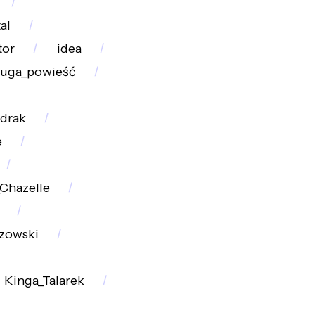
al
tor
idea
ruga_powieść
drak
e
Chazelle
zowski
Kinga_Talarek