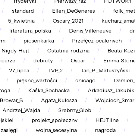
fryderyki
Pierwszy_raz
POTWORY
standard
Ellen_DeGeneres
folk_met
5_kwietnia
Oscary_2021
kucharz_ama
literatura_polska
Denis_Villeneuve
d
ym
piosenkarka
Przełęcz_ocalonych
Nigdy_Hejt
Ostatnia_rodzina
Beata_Kozi
ncerze
debiuty
Oscar
Emma_Ston
27_lipca
TVP_2
Jan_P._Matuszyński
piękne_wartości
chicago
Damien_
roga
Kaśka_Sochacka
Arkadiusz_Jakubik
Browar_B
Agata_Kulesza
Wojciech_Smar
Andrzej_Wajda
Srebrny_Glob
jskiej
projekt_społeczny
HEJTline
zasięgi
wojna_secesyjna
nagroda