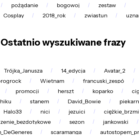
pożądanie
bogowoj
zestaw
Cosplay
2018_rok
zwiastun
uzna
Ostatnio wyszukiwane frazy
Trójka_Janusza
14_edycja
Avatar_2
progrock
Wietnam
francuski_zespó
promocji
herszt
koparko
ci
hiku
stanem
David_Bowie
piekarn
Halo33
nici
jezuici
ciężkie_brzmi
czenie_bezdotykowe
sezon
jankowski
n_DeGeneres
scaramanga
autostopem_pr