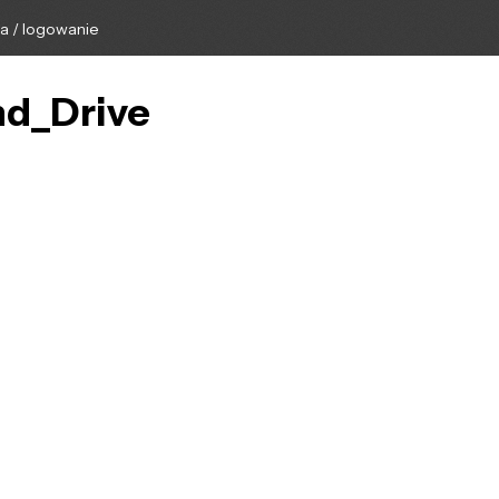
ga / logowanie
nd_Drive