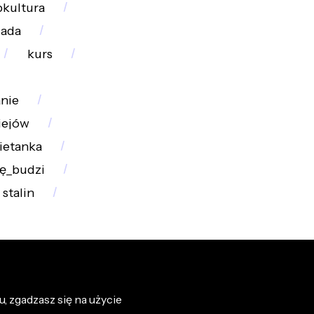
pkultura
iada
kurs
nie
iejów
ietanka
ę_budzi
stalin
, zgadzasz się na użycie