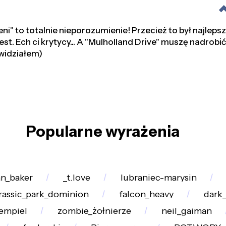
ni" to totalnie nieporozumienie! Przecież to był najlepsz
jest. Ech ci krytycy... A "Mulholland Drive" muszę nadrobić
 widziałem)
Popularne wyrażenia
an_baker
_t.love
lubraniec-marysin
rassic_park_dominion
falcon_heavy
dark_
empiel
zombie_żołnierze
neil_gaiman