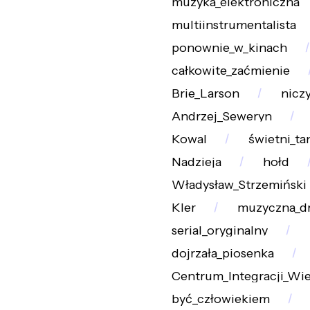
muzyka_elektroniczna
multiinstrumentalista
ponownie_w_kinach
całkowite_zaćmienie
Brie_Larson
nicz
Andrzej_Seweryn
Kowal
świetni_ta
Nadzieja
hołd
Władysław_Strzemiński
Kler
muzyczna_d
serial_oryginalny
dojrzała_piosenka
Centrum_Integracji_Wie
być_człowiekiem