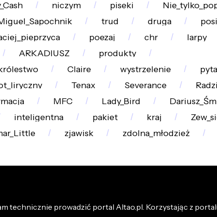
_Cash
niczym
piseki
Nie_tylko_po
Miguel_Sapochnik
trud
druga
pos
ciej_pieprzyca
poezaj
chr
larpy
ARKADIUSZ
produkty
królestwo
Claire
wystrzelenie
pyta
t_liryczny
Tenax
Severance
Radz
rmacja
MFC
Lady_Bird
Dariusz_Śm
inteligentna
pakiet
kraj
Zew_si
ar_Little
zjawisk
zdolna_młodzież
m technicznie prowadzić portal Altao.pl. Korzystając z portalu