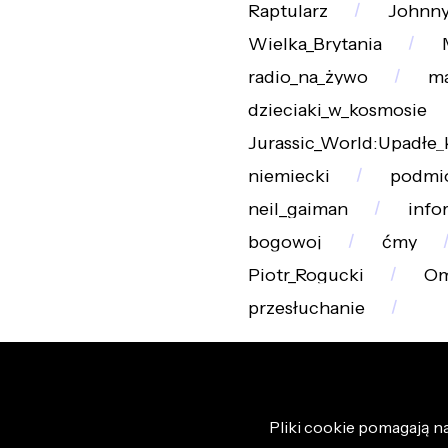
Raptularz
Johnny
Wielka_Brytania
radio_na_żywo
ma
dzieciaki_w_kosmosie
Jurassic_World:Upadłe_
niemiecki
podmio
neil_gaiman
info
bogowoj
ćmy
Piotr_Rogucki
Om
przesłuchanie
Pliki cookie pomagają na