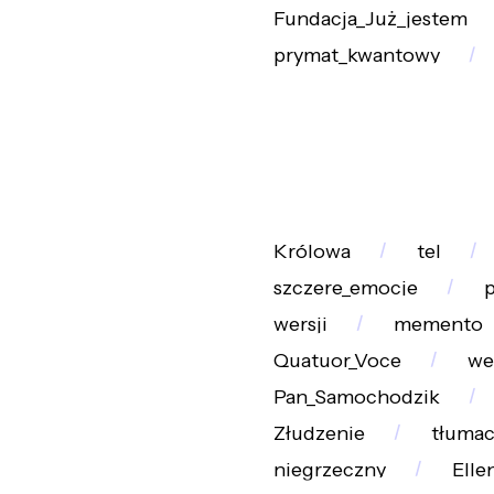
Fundacja_Już_jestem
prymat_kwantowy
Królowa
tel
szczere_emocje
wersji
memento
Quatuor_Voce
we
Pan_Samochodzik
Złudzenie
tłuma
niegrzeczny
Elle