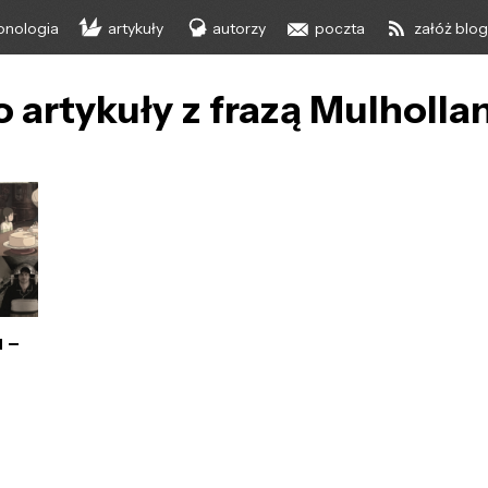
onologia
artykuły
autorzy
poczta
załóż blo
 artykuły z frazą Mulholla
 –