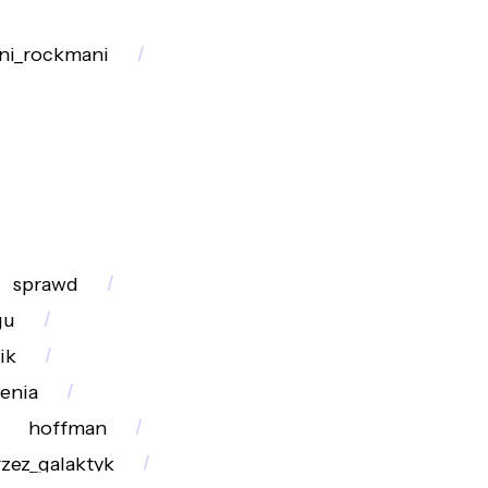
ni_rockmani
sprawd
gu
ik
enia
hoffman
zez_galaktyk