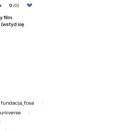
0
(0)
y film
 (wstyd się
fundacja_fosa
universe