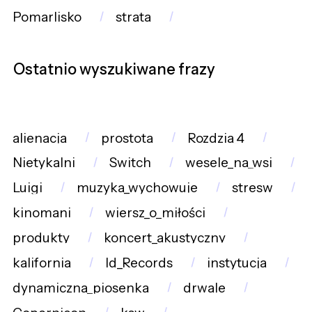
Pomarlisko
strata
Ostatnio wyszukiwane frazy
alienacja
prostota
Rozdzia_4
Nietykalni
Switch
wesele_na_wsi
Luigi
muzyka_wychowuje
stresw
kinomani
wiersz_o_miłości
produkty
koncert_akustyczny
kalifornia
Id_Records
instytucja
dynamiczna_piosenka
drwale