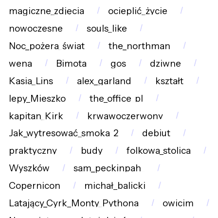
magiczne_zdjęcia
ocieplić_życie
nowoczesne
souls_like
Noc_pożera_świat
the_northman
wena
Bimota
gos
dziwne
Kasia_Lins
alex_garland
kształt
lepy_Mieszko
the_office_pl
kapitan_Kirk
krwawoczerwony
Jak_wytresować_smoka_2
debiut
praktyczny
budy
folkowa_stolica
Wyszków
sam_peckinpah_
Copernicon
michał_balicki
Latający_Cyrk_Monty_Pythona
owicim