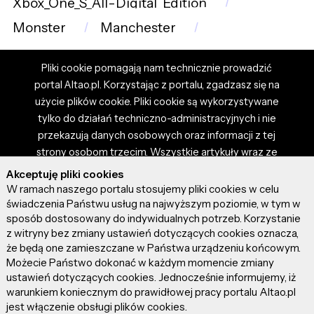
Xbox_One_S_All-Digital_Edition
Monster
Manchester
Pliki cookie pomagają nam technicznie prowadzić
portal Altao.pl. Korzystając z portalu, zgadzasz się na
użycie plików cookie. Pliki cookie są wykorzystywane
tylko do działań techniczno-administracyjnych i nie
przekazują danych osobowych oraz informacji z tej
strony osobom trzecim. Wszystkie artykuły wraz ze
zdjęciami i materiałami dostępnymi na portalu są
Akceptuję pliki cookies
własnością użytkowników. Administrator i właściciel
W ramach naszego portalu stosujemy pliki cookies w celu
portalu nie ponosi odpowiedzialności za tresci
świadczenia Państwu usług na najwyższym poziomie, w tym w
sposób dostosowany do indywidualnych potrzeb. Korzystanie
prezentowane przez autorów artykułów. Dodając
z witryny bez zmiany ustawień dotyczących cookies oznacza,
artykuł, zgadzasz się z regulaminem portalu oraz
że będą one zamieszczane w Państwa urządzeniu końcowym.
ponosisz odpowiedzialność za wszystkie materiały
Możecie Państwo dokonać w każdym momencie zmiany
umieszczone przez Ciebie na stronie altao.pl.
ustawień dotyczących cookies. Jednocześnie informujemy, iż
Szczegóły dostępne w regulaminie portalu.
warunkiem koniecznym do prawidłowej pracy portalu Altao.pl
jest włączenie obsługi plików cookies.