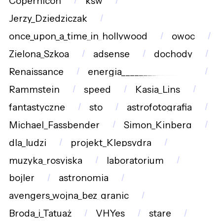
Copernicon
ksw
Jerzy_Dziedziczak
once_upon_a_time_in_hollywood
owoc
Zielona_Szkoa
adsense
dochody
Renaissance
energia________________
Rammstein
speed
Kasia_Lins
fantastyczne
sto
astrofotografia
Michael_Fassbender
Simon_Kinberg
dla_ludzi
projekt_Klepsydra
muzyka_rosyjska
laboratorium
bojler
astronomia
avengers_wojna_bez_granic
Broda_i_Tatuaż
VHYes
stare