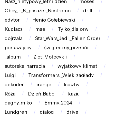
Nasz_nietypowy_letni_dzień
moses
Obcy_-_8._pasażer_Nostromo
drill
edytor
Henio_Gołębiewski
Kudłacz
mae
Tylko_dla_orw
dojrzała
Star_Wars_Jedi:_Fallen_Order
poruszający
świąteczny_przebój
_album
Zlot_Motocykli
autorska_narracja
wyjątkowy_klimat
Luigi
Transformers:_Wiek_zagłady
dekoder
irange
kosztw
Róża
Dzień_Babci
kaziu
dagny_miko
Emmy_2024
Lundgren
dialog
drive