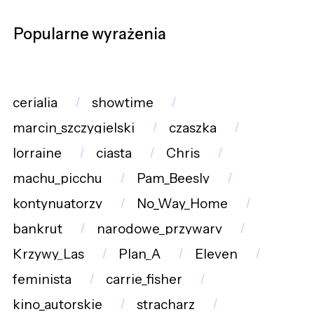
Popularne wyrażenia
cerialia
showtime
marcin_szczygielski
czaszka
lorraine
ciasta
Chris
machu_picchu
Pam_Beesly
kontynuatorzy
No_Way_Home
bankrut
narodowe_przywary
Krzywy_Las
Plan_A
Eleven
feminista
carrie_fisher
kino_autorskie
stracharz