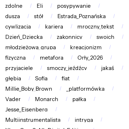
zdolne
Eli
posypywanie
dusza
stół
Estrada_Poznańska
cywlizacja
kariera
mroczny_tekst
Dzień_Dziecka
zakonnicy
swoich
młodzieżowa_grupa
kreacjonizm
fizyczna
metafora
Orły_2026
przyjaciele
smoczy_jeźdźcy
jakaś
głębia
Sofia
fiat
Millie_Boby_Brown
_platformówka
Vader
Monarch
pałka
Jesse_Eisenberg
Multiinstrumentalista
intryga