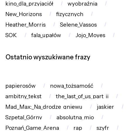
kino_dla_przyjaciół
wyobraźnia
New_Horizons
fizycznych
Heather_Morris
Selene_Vassos
SOK
fala_upałów
Jojo_Moyes
Ostatnio wyszukiwane frazy
papierosów
nowa_tożsamość
ambitny_tekst
the_last_of_us_part_ii
Mad_Max:_Na_drodze_gniewu
jaskier
Szpetal_Górny
absolutna_mio
Poznań_Game_Arena
rap
szyfr