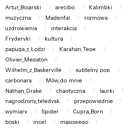
Artur_Bojarski
arecibo
Kalimbki
muzyczna
Madenfal
rozmowa
uzdrowienia
interakcja
Fryderyki
kultura
papuga_z_Łodzi
Karahan_Tepe
Olivier_Megaton
Wilhelm_z_Baskerville
subtelny_pop
carbonara
Mów_do_mnie
Nathan_Drake
chaotyczna
laurki
nagrodzony_teledysk
przepowiednie
wymiary
Spider
Cupra_Born
boski
incel
masowego