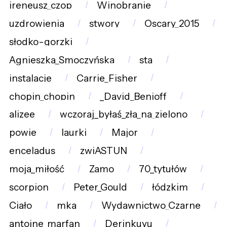
ireneusz_czop
Winobranie
uzdrowienia
stwory
Oscary_2015
słodko-gorzki
Agnieszka_Smoczyńska
sta
instalacje
Carrie_Fisher
chopin_chopin
_David_Benioff
alizee
wczoraj_byłaś_zła_na_zielono
powie
laurki
Major
enceladus
zwiASTUN
moja_miłość
Zamo
70_tytułów
scorpion
Peter_Gould
łódzkim
Ciało
mka
Wydawnictwo_Czarne
antoine_marfan
Derinkuyu