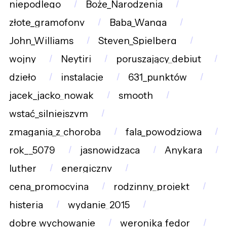
niepodlego
Boże_Narodzenia
złote_gramofony
Baba_Wanga
John_Williams
Steven_Spielberg
wojny
Neytiri
poruszający_debiut
dzieło
instalacje
631_punktów
jacek_jacko_nowak
smooth
wstać_silniejszym
zmagania_z_chorobą
fala_powodziowa
rok__5079
jasnowidząca
Anykara
luther
energiczny
cena_promocyjna
rodzinny_projekt
histeria
wydanie_2015
dobre_wychowanie
weronika_fedor