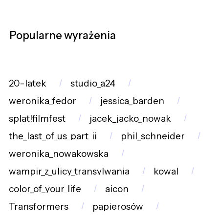
Popularne wyrażenia
20-latek
studio_a24
weronika_fedor
jessica_barden
splat!filmfest
jacek_jacko_nowak
the_last_of_us_part_ii
phil_schneider
weronika_nowakowska
wampir_z_ulicy_transylwania
kowal
color_of_your_life
aicon
Transformers
papierosów