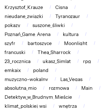
Krzysztof_Krauze
Cisna
nieudane_związki
Tyranozaur
pokazy
suszone_śliwki
Poznań_Game_Arena
kultura
szyfr
bartoszyce
Moonlight
francuski
Thea_Sharrock
23_rocznica
ukasz_Simlat
rpg
emkaix
poland
muzyczno-wokalny
Las_Vegas
absolutna_mio
rozmowa
Main
Detektyw_w_Brudnym_Mieście
klimat_polskiej_wsi
wnętrza