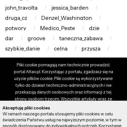
john_travolta
jessica_barden
druga_cz
Denzel_Washington
potwory
Medico_Peste
dzie
dar
groove
taneczna_zabawa
szybkie_danie
celna
przysza
Pliki cookie pomagają nam technicznie prowadzić
portal Altao.pl. Korzystając z portalu, zgadzasz się na
użycie plików cookie. Pliki cookie są wykorzystywane
tylko do działań techniczno-administracyjnych i nie
przekazują danych osobowych oraz informacji z tej
strony osobom trzecim. Wszystkie artykuły wraz ze
zdjęciami i materiałami dostępnymi na portalu są
Akceptuję pliki cookies
własnością użytkowników. Administrator i właściciel
W ramach naszego portalu stosujemy pliki cookies w celu
portalu nie ponosi odpowiedzialności za tresci
świadczenia Państwu usług na najwyższym poziomie, w tym w
sposób dostosowany do indywidualnych potrzeb. Korzystanie
prezentowane przez autorów artykułów. Dodając