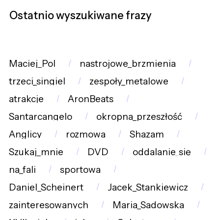
Ostatnio wyszukiwane frazy
Maciej_Pol
nastrojowe_brzmienia
trzeci_singiel
zespoły_metalowe
atrakcje
AronBeats
Santarcangelo
okropna_przeszłość
Anglicy
rozmowa
Shazam
Szukaj_mnie
DVD
oddalanie_się
na_fali
sportowa
Daniel_Scheinert
Jacek_Stankiewicz
zainteresowanych
Maria_Sadowska