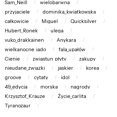
Sam_Neill
wielobarwna
przyjaciele
dominika_kwiatkowska
całkowicie
Miguel
Quicksilver
Hubert_Ronek
ulega
vuko_drakkainen
Anykara
wielkanocne_jado
fala_upałów
Cienie
zwiastun_płyty
zakupy
nieudane_związki
jaskier
korea
groove
cytaty
idol
49_edycja
morska
nagrody
Krzysztof_Krauze
Życie_carlita
Tyranozaur