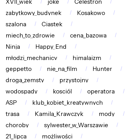
XVII_wiek
joke
Celestron
zabytkowy_budynek
Kosakowo
szalona
Ciastek
miech_to_zdrowie
cena_bazowa
Ninja
Happy_End
młodzi_mechanicy
himalaizm
geppetto
nie_na_film
Hunter
droga_zemsty
przystojny
wodospady
kosciól
operatora
ASP
klub_kobiet_kreatywnych
trasa
Kamila_Krawczyk
mody
choroby
sylwester_w_Warszawie
21_lipca
możliwości