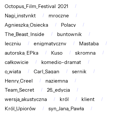
Octopus_Film_Festival_2021
Nagi_instynkt
mroczne
Agnieszka_Osiecka
Polacy
The_Beast_Inside
buntownik
leczniu
enigmatyczny
Mastaba
autorska_EPka
Kuso
skromna
całkowicie
komedio-dramat
o_wiata
Carl_Sagan
sernik
Henry_Creel
naziemna
Team_Secret
26._edycja
wersja_akustyczna
król
klient
Król_Upiorów
syn_Jana_Pawła