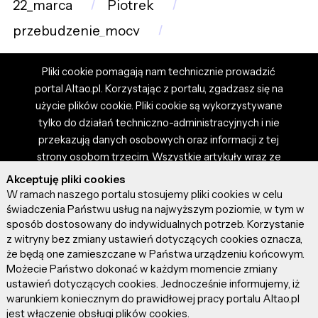
22_marca
Piotrek
przebudzenie_mocy
Pliki cookie pomagają nam technicznie prowadzić
portal Altao.pl. Korzystając z portalu, zgadzasz się na
użycie plików cookie. Pliki cookie są wykorzystywane
tylko do działań techniczno-administracyjnych i nie
przekazują danych osobowych oraz informacji z tej
strony osobom trzecim. Wszystkie artykuły wraz ze
zdjęciami i materiałami dostępnymi na portalu są
Akceptuję pliki cookies
własnością użytkowników. Administrator i właściciel
W ramach naszego portalu stosujemy pliki cookies w celu
portalu nie ponosi odpowiedzialności za tresci
świadczenia Państwu usług na najwyższym poziomie, w tym w
sposób dostosowany do indywidualnych potrzeb. Korzystanie
prezentowane przez autorów artykułów. Dodając
z witryny bez zmiany ustawień dotyczących cookies oznacza,
artykuł, zgadzasz się z regulaminem portalu oraz
że będą one zamieszczane w Państwa urządzeniu końcowym.
ponosisz odpowiedzialność za wszystkie materiały
Możecie Państwo dokonać w każdym momencie zmiany
umieszczone przez Ciebie na stronie altao.pl.
ustawień dotyczących cookies. Jednocześnie informujemy, iż
Szczegóły dostępne w regulaminie portalu.
warunkiem koniecznym do prawidłowej pracy portalu Altao.pl
jest włączenie obsługi plików cookies.