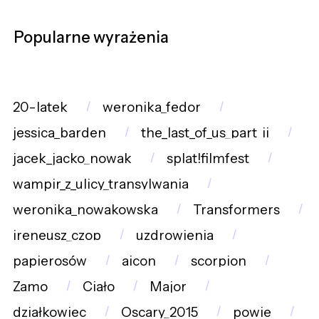
Popularne wyrażenia
20-latek
weronika_fedor
jessica_barden
the_last_of_us_part_ii
jacek_jacko_nowak
splat!filmfest
wampir_z_ulicy_transylwania
weronika_nowakowska
Transformers
ireneusz_czop
uzdrowienia
papierosów
aicon
scorpion
Zamo
Ciało
Major
działkowiec
Oscary_2015
powie