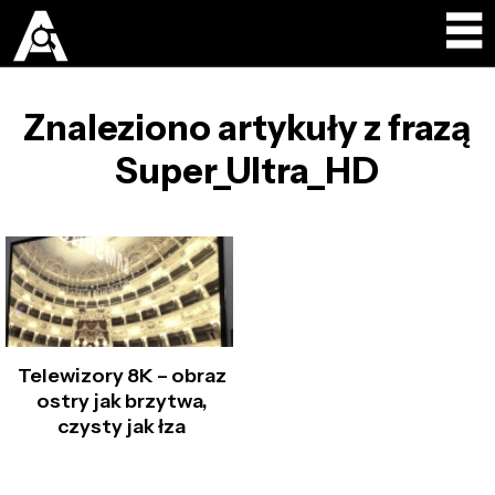
Znaleziono artykuły z frazą
Super_Ultra_HD
Telewizory 8K – obraz
ostry jak brzytwa,
czysty jak łza