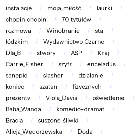
instalacje
moja_miłość
laurki
chopin_chopin
70_tytułów
rozmowa
Winobranie
sta
łódzkim
Wydawnictwo_Czarne
Dla_B.
stwory
ASP
Kraj
Carrie_Fisher
szyfr
enceladus
sanepid
slasher
działanie
koniec
szatan
fizycznych
prezenty
Viola_Davis
oświetlenie
Baba_Wanga
komedio-dramat
Bracia
suszone_śliwki
Alicja_Węgorzewska
Doda