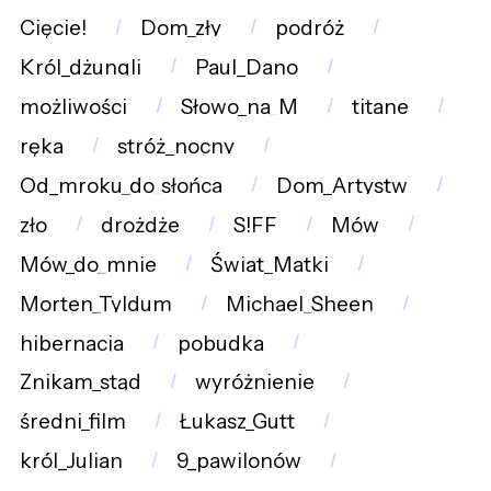
Cięcie!
Dom_zły
podróż
Król_dżungli
Paul_Dano
możliwości
Słowo_na_M
titane
ręka
stróż_nocny
Od_mroku_do_słońca
Dom_Artystw
zło
drożdże
S!FF
Mów
Mów_do_mnie
Świat_Matki
Morten_Tyldum
Michael_Sheen
hibernacja
pobudka
Znikam_stąd
wyróżnienie
średni_film
Łukasz_Gutt
król_Julian
9_pawilonów