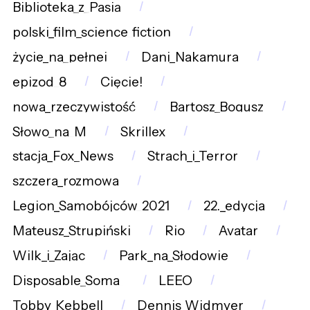
Biblioteka_z_Pasją
polski_film_science_fiction
życie_na_pełnej
Dani_Nakamura
epizod_8
Cięcie!
nowa_rzeczywistość
Bartosz_Bogusz
Słowo_na_M
Skrillex
stacja_Fox_News
Strach_i_Terror
szczera_rozmowa
Legion_Samobójców_2021
22._edycja
Mateusz_Strupiński
Rio
Avatar
Wilk_i_Zając
Park_na_Słodowie
Disposable_Soma_
LEEO
Tobby_Kebbell
Dennis_Widmyer