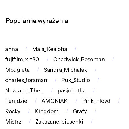
Popularne wyrażenia
anna
Maia_Kealoha
fujifilm_x-t30
Chadwick_Boseman
Mougleta
Sandra_Michalak
charles_forsman
Puk_Studio
Now_and_Then
pasjonatka
Ten_dzie
AMONIAK
Pink_Floyd
Rocky
Kingdom
Grafy
Mistrz
Zakazane_piosenki