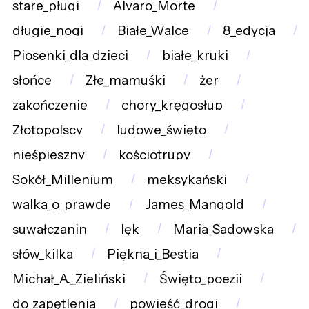
stare_pługi
Alvaro_Morte
długie_nogi
Białe_Walce
8_edycja
Piosenki_dla_dzieci
białe_kruki
słońce
Złe_mamuśki
żer
zakończenie
chory_kręgosłup
Złotopolscy
ludowe_święto
nieśpieszny
kościotrupy
Sokół_Millenium
meksykański
walka_o_prawdę
James_Mangold
suwałczanin
lęk
Maria_Sadowska
słów_kilka
Piękna_i_Bestia
Michał_A._Zieliński
Święto_poezji
do_zapętlenia
powieść_drogi