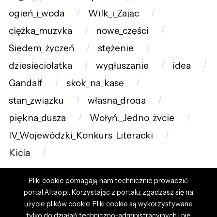
ogień_i_woda
Wilk_i_Zając
ciężka_muzyka
nowe_części
Siedem_życzeń
stężenie
dziesięciolatka
wygłuszanie
idea
Gandalf
skok_na_kasę
stan_związku
własna_droga
piękna_dusza
Wołyń._Jedno_życie
IV_Wojewódzki_Konkurs_Literacki
Kicia
Pliki cookie pomagają nam technicznie prowadzić
portal Altao.pl. Korzystając z portalu, zgadzasz się na
użycie plików cookie. Pliki cookie są wykorzystywane
tylko do działań techniczno-administracyjnych i nie