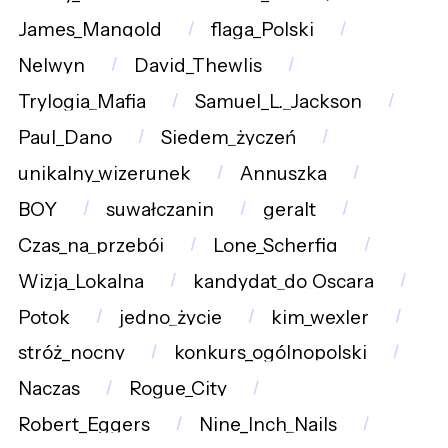
James_Mangold
flaga_Polski
Nelwyn
David_Thewlis
Trylogia_Mafia
Samuel_L._Jackson
Paul_Dano
Siedem_życzeń
unikalny_wizerunek
Annuszka
BOY
suwałczanin
geralt
Czas_na_przebój
Lone_Scherfig
Wizja_Lokalna
kandydat_do_Oscara
Potok
jedno_życie
kim_wexler
stróż_nocny
konkurs_ogólnopolski
Naczas
Rogue_City
Robert_Eggers
Nine_Inch_Nails