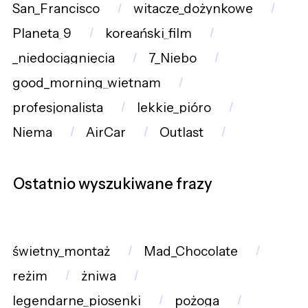
San_Francisco
witacze_dożynkowe
Planeta_9
koreański_film
_niedociągnięcia
7_Niebo
good_morning_wietnam
profesjonalista
lekkie_pióro
Niema
AirCar
Outlast
Ostatnio wyszukiwane frazy
świetny_montaż
Mad_Chocolate
reżim
żniwa
legendarne_piosenki
pożoga