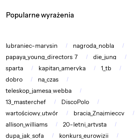
Popularne wyrażenia
lubraniec-marysin
nagroda_nobla
papaya_young_directors_7
die_jung
sparta
kapitan_ameryka
1_tb
dobro
na_czas
teleskop_jamesa_webba
13_masterchef
DiscoPolo
wartościowy_utwór
bracia_Znajmieccy
allison_williams
20-letni_artysta
dupa_jak_sofa
konkurs_eurowizji