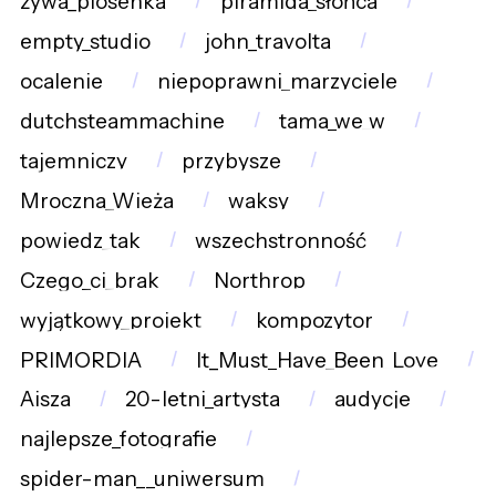
żywa_piosenka
piramida_słońca
empty_studio
john_travolta
ocalenie
niepoprawni_marzyciele
dutchsteammachine
tama_we_w
tajemniczy
przybysze
Mroczna_Wieża
waksy
powiedz_tak
wszechstronność
Czego_ci_brak
Northrop
wyjątkowy_projekt
kompozytor
PRIMORDIA
It_Must_Have_Been_Love
Aisza
20-letni_artysta
audycje
najlepsze_fotografie
spider-man__uniwersum