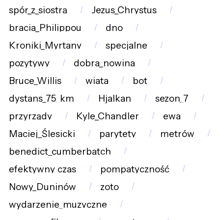
spór_z_siostrą
Jezus_Chrystus
bracia_Philippou
dno
Kroniki_Myrtany
specjalne
pozytywy
dobra_nowina
Bruce_Willis
wiata
bot
dystans_75_km
Hjalkan
sezon_7
przyrządy
Kyle_Chandler
ewa
Maciej_Ślesicki
parytety
metrów
benedict_cumberbatch
efektywny_czas
pompatyczność
Nowy_Duninów
zoto
wydarzenie_muzyczne