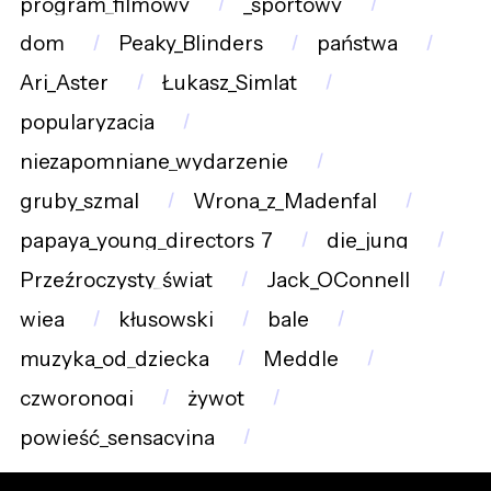
program_filmowy
_sportowy
dom
Peaky_Blinders
państwa
Ari_Aster
Łukasz_Simlat
popularyzacja
niezapomniane_wydarzenie
gruby_szmal
Wrona_z_Madenfal
papaya_young_directors_7
die_jung
Przeźroczysty_świat
Jack_OConnell
wiea
kłusowski
bale
muzyka_od_dziecka
Meddle
czworonogi
żywot
powieść_sensacyjna