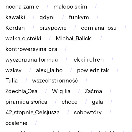
nocna_zamie
małopolskim
kawałki
gdyni
funkym
Kordan
przypowie
odmiana_losu
walka_o_stołki
Michał_Balicki
kontrowersyjna_gra
wyczerpana_formua
lekki_refren
waksy
alexi_laiho
powiedz_tak
Tulia
wszechstronność
Zdechła_Osa
Wigilia
Zaćma
piramida_słońca
choce
gala
42_stopnie_Celsjusza
sobowtóry
ocalenie