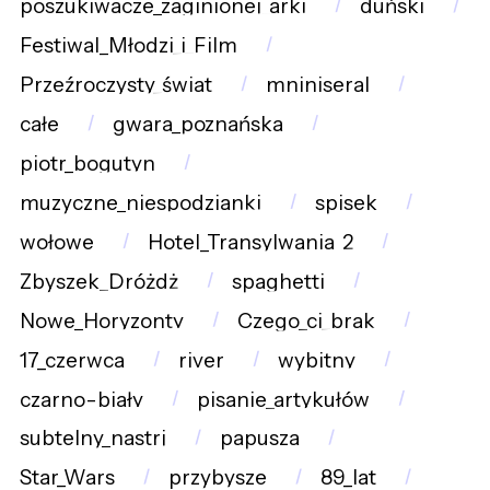
poszukiwacze_zaginionej_arki
duński
Festiwal_Młodzi_i_Film
Przeźroczysty_świat
mniniseral
całe
gwara_poznańska
piotr_bogutyn
muzyczne_niespodzianki
spisek
wołowe
Hotel_Transylwania_2
Zbyszek_Dróżdż
spaghetti
Nowe_Horyzonty
Czego_ci_brak
17_czerwca
river
wybitny
czarno-biały
pisanie_artykułów
subtelny_nastrj
papusza
Star_Wars
przybysze
89_lat