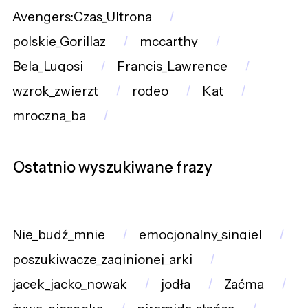
Avengers:Czas_Ultrona
polskie_Gorillaz
mccarthy
Bela_Lugosi
Francis_Lawrence
wzrok_zwierzt
rodeo
Kat
mroczna_ba
Ostatnio wyszukiwane frazy
Nie_budź_mnie
emocjonalny_singiel
poszukiwacze_zaginionej_arki
jacek_jacko_nowak
jodła
Zaćma