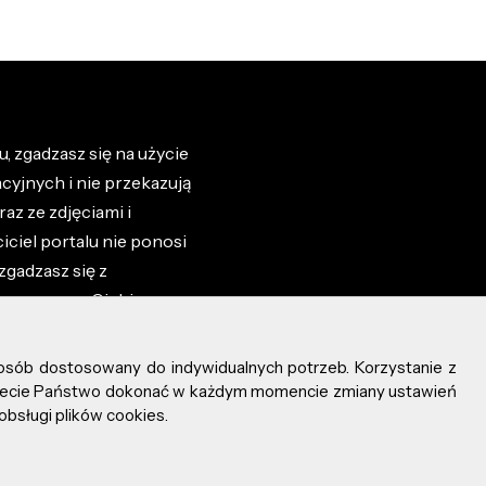
, zgadzasz się na użycie
cyjnych i nie przekazują
az ze zdjęciami i
iciel portalu nie ponosi
zgadzasz się z
zone przez Ciebie na
osób dostosowany do indywidualnych potrzeb. Korzystanie z
ożecie Państwo dokonać w każdym momencie zmiany ustawień
obsługi plików cookies.