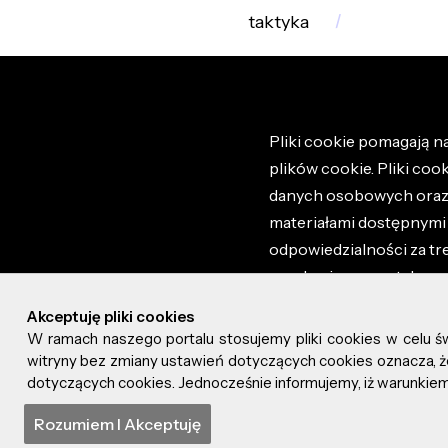
taktyka
Pliki cookie pomagają na
plików cookie. Pliki coo
danych osobowych oraz i
materiałami dostępnymi 
odpowiedzialności za tr
regulaminem portalu ora
stronie altao.pl. Szczeg
Akceptuję pliki cookies
W ramach naszego portalu stosujemy pliki cookies w celu 
© 2026 altao.pl. Wszyst
witryny bez zmiany ustawień dotyczących cookies oznacza
dotyczących cookies. Jednocześnie informujemy, iż warunkiem 
0.043
Rozumiem I Akceptuję