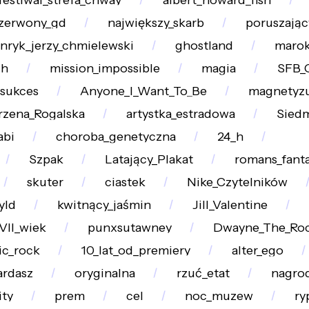
festiwal_strefa_chway
albert_howard_fish
zerwony_gd
największy_skarb
poruszając
nryk_jerzy_chmielewski
ghostland
marok
ch
mission_impossible
magia
SFB_
sukces
Anyone_I_Want_To_Be
magnetyzu
zena_Rogalska
artystka_estradowa
Siedm
abi
choroba_genetyczna
24_h
Szpak
Latający_Plakat
romans_fant
skuter
ciastek
Nike_Czytelników
yld
kwitnący_jaśmin
Jill_Valentine
VII_wiek
punxsutawney
Dwayne_The_Ro
ic_rock
10_lat_od_premiery
alter_ego
ardasz
oryginalna
rzuć_etat
nagro
ty
prem
cel
noc_muzew
ry