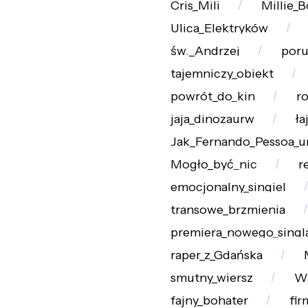
Cris_Mili
Millie_
Ulica_Elektryków
św._Andrzej
poru
tajemniczy_obiekt
powrót_do_kin
ro
jaja_dinozaurw
ła
Jak_Fernando_Pessoa_ur
Mogło_być_nic
r
emocjonalny_singiel
transowe_brzmienia
premiera_nowego_singl
raper_z_Gdańska
smutny_wiersz
Wa
fajny_bohater
fir