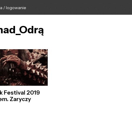
ga / logowanie
_nad_Odrą
 Festival 2019
iem. Zaryczy