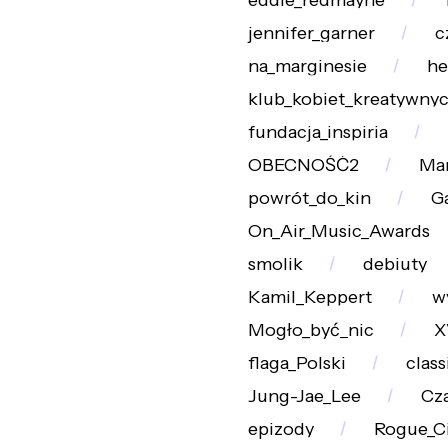
eddie_redmayne
jennifer_garner
c
na_marginesie
he
klub_kobiet_kreatywny
fundacja_inspiria
OBECNOŚĆ2
Mar
powrót_do_kin
G
On_Air_Music_Awards
smolik
debiuty
Kamil_Keppert
w
Mogło_być_nic
X
flaga_Polski
class
Jung-Jae_Lee
Cz
epizody
Rogue_Ci