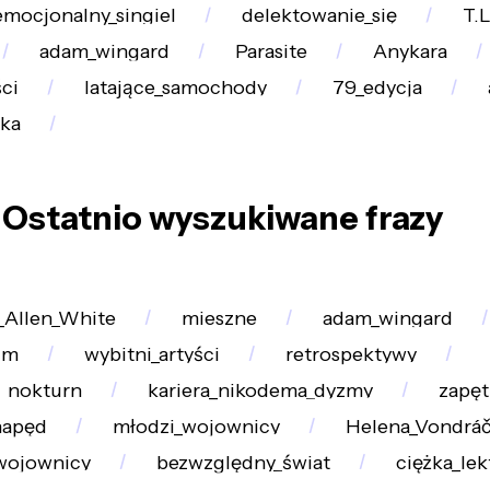
emocjonalny_singiel
delektowanie_się
T.
adam_wingard
Parasite
Anykara
ci
latające_samochody
79_edycja
ka
Ostatnio wyszukiwane frazy
_Allen_White
mieszne
adam_wingard
lm
wybitni_artyści
retrospektywy
nokturn
kariera_nikodema_dyzmy
zapęt
napęd
młodzi_wojownicy
Helena_Vondrá
wojownicy
bezwzględny_świat
ciężka_lek