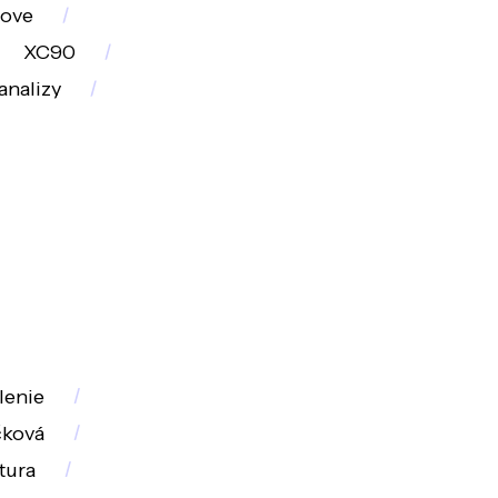
Love
XC90
analizy
lenie
čková
tura