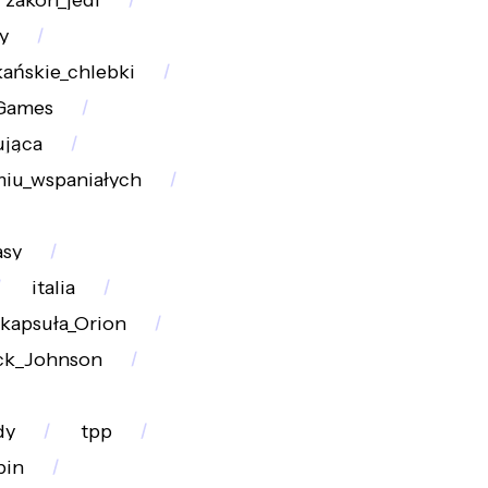
zakon_jedi
y
ańskie_chlebki
Games
jąca
iu_wspaniałych
asy
italia
kapsuła_Orion
ck_Johnson
dy
tpp
pin