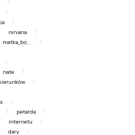
ja
nirvana
matka_bo__
nate
kierunków
os
petarda
internetu
dary