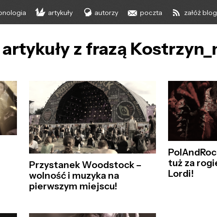
onologia
artykuły
autorzy
poczta
załóż blo
 artykuły z frazą Kostrzyn
PolAndRock
tuż za rog
Przystanek Woodstock –
Lordi!
wolność i muzyka na
pierwszym miejscu!