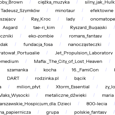
Boby_Brown
ciężka_muzyka
silny_jak_Hulk
Tadeusz_Szymków
minotaur
efektowne
szający
Ray_Kroc
lady
onomatope
Asgard
tae-ri_kim
Ryszard_Bugajski
czniki
eko-zombie
romans_fantasy
jdak
fundacja_fosa
nanocząsteczki
atował_Portugalię
Jet_Propulsion_Laboratory
emedium
Mafia:_The_City_of_Lost_Heaven
szamanka
kocha
16._FamiCon
DART
rodzinka.pl
bącik
a
milion_płyt
Xtorm_Essential
zy_l
Maks_Wysocki
metaliczne_dźwięki
maria
rszawskie_Hospicjum_dla_Dzieci
800-lecia
ma_papiernicza
grupa
polskie_fantasy