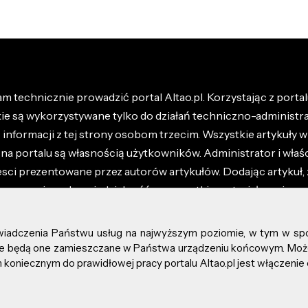
m technicznie prowadzić portal Altao.pl. Korzystając z portalu
kie są wykorzystywane tylko do działań techniczno-administra
nformacji z tej strony osobom trzecim. Wszystkie artykuły wr
na portalu są własnością użytkowników. Administrator i właśc
esci prezentowane przez autorów artykułów. Dodając artykuł, 
z ponosisz odpowiedzialność za wszystkie materiały umieszc
óły dostępne w regulaminie portalu.
świadczenia Państwu usług na najwyższym poziomie, w tym w sp
kie prawa zastrzeżone.
, że będą one zamieszczane w Państwa urządzeniu końcowym. M
koniecznym do prawidłowej pracy portalu Altao.pl jest włączenie 