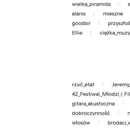
wielka_piramida
alanis
mieszne
goodsir
przyszłoś
Ellie
ciężka_muzy
rzuć_etat
Jeremy
42_Festiwal_Młodzi_i_Fi
gitara_akustyczna
dobroczynność
włosów
brodaci_