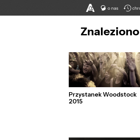
o nas
chr
Znaleziono
Przystanek Woodstock
2015