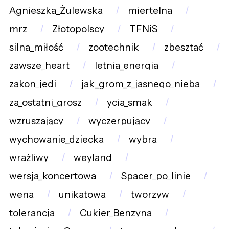
Agnieszka_Żulewska
miertelna
mrz
Złotopolscy
TFNiS
silna_miłość
zootechnik
zbesztać
zawsze_heart
letnia_energia
zakon_jedi
jak_grom_z_jasnego_nieba
za_ostatni_grosz
ycia_smak
wzruszający
wyczerpujący
wychowanie_dziecka
wybra
wrażliwy
weyland
wersja_koncertowa
Spacer_po_linie
wena
unikatowa
tworzyw
tolerancja
Cukier_Benzyna