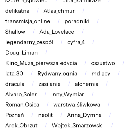
szczera_spowied
pilot_kamikaze
delikatna
Atlas_chmur
transmisja_online
poradniki
Shallow
Ada_Lovelace
legendarny_zespół
cyfra_4
Doug_Liman
Kino_Muza_pierwsza_edycja
oszustwo
lata_30
Rydwany_ognia
mdlący
dracula
zasilanie
alchemia
Alvaro_Soler
Inny_Wymiar
Roman_Osica
warstwa_śliwkowa
Poznań
neolit
Anna_Dymna
Arek_Obrzut
Wojtek_Smarzowski