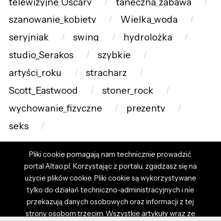
telewizyjne_Oscary
taneczna_zabawa
szanowanie_kobiety
Wielka_woda
seryjniak
swing
hydrolożka
studio_Serakos
szybkie
artyści_roku
stracharz
Scott_Eastwood
stoner_rock
wychowanie_fizyczne
prezenty
seks
Pliki cookie pomagają nam technicznie prowadzić
portal Altao.pl. Korzystając z portalu, zgadzasz się na
użycie plików cookie. Pliki cookie są wykorzystywane
tylko do działań techniczno-administracyjnych i nie
przekazują danych osobowych oraz informacji z tej
strony osobom trzecim. Wszystkie artykuły wraz ze