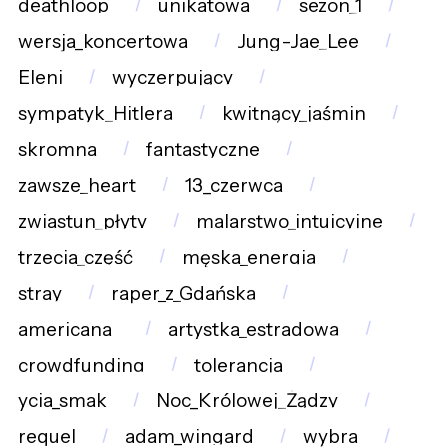
deathloop
unikatowa
sezon_1
wersja_koncertowa
Jung-Jae_Lee
Eleni
wyczerpujący
sympatyk_Hitlera
kwitnący_jaśmin
skromna
fantastyczne
zawsze_heart
13_czerwca
zwiastun_płyty
malarstwo_intuicyjne
trzecia_część
męska_energia
stray
raper_z_Gdańska
americana_
artystka_estradowa
crowdfunding
tolerancja
ycia_smak
Noc_Królowej_Żądzy
requel
adam_wingard
wybra