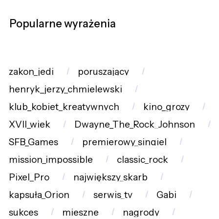
Popularne wyrażenia
zakon_jedi
poruszający
henryk_jerzy_chmielewski
klub_kobiet_kreatywnych
kino_grozy
XVII_wiek
Dwayne_The_Rock_Johnson
SFB_Games
premierowy_singiel
mission_impossible
classic_rock
Pixel_Pro
największy_skarb
kapsuła_Orion
serwis_tv
Gabi
sukces
mieszne
nagrody