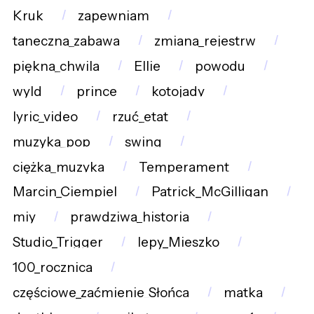
Kruk
zapewniam
taneczna_zabawa
zmiana_rejestrw
piękna_chwila
Ellie
powodu
wyld
prince
kotojady
lyric_video
rzuć_etat
muzyka_pop
swing
ciężka_muzyka
Temperament
Marcin_Ciempiel
Patrick_McGilligan
miy
prawdziwa_historia
Studio_Trigger
lepy_Mieszko
100_rocznica
częściowe_zaćmienie_Słońca
matka