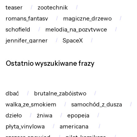
teaser
zootechnik
romans_fantasy
magiczne_drzewo
schofield
melodia_na_pozytywce
jennifer_garner
SpaceX
Ostatnio wyszukiwane frazy
dbać
brutalne_zabójstwo
walka_ze_smokiem
samochód_z_duszą
dzieło
żniwa
epopeja
płyta_vinylowa
americana_