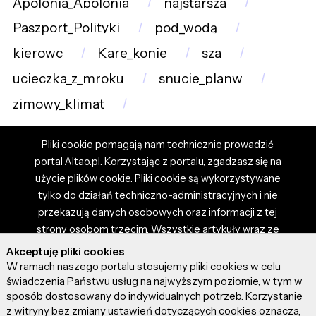
Apolonia_Apolonia
najstarsza
Paszport_Polityki
pod_wodą
kierowc
Kare_konie
sza
ucieczka_z_mroku
snucie_planw
zimowy_klimat
Pliki cookie pomagają nam technicznie prowadzić
portal Altao.pl. Korzystając z portalu, zgadzasz się na
użycie plików cookie. Pliki cookie są wykorzystywane
tylko do działań techniczno-administracyjnych i nie
przekazują danych osobowych oraz informacji z tej
strony osobom trzecim. Wszystkie artykuły wraz ze
zdjęciami i materiałami dostępnymi na portalu są
Akceptuję pliki cookies
własnością użytkowników. Administrator i właściciel
W ramach naszego portalu stosujemy pliki cookies w celu
portalu nie ponosi odpowiedzialności za tresci
świadczenia Państwu usług na najwyższym poziomie, w tym w
sposób dostosowany do indywidualnych potrzeb. Korzystanie
prezentowane przez autorów artykułów. Dodając
z witryny bez zmiany ustawień dotyczących cookies oznacza,
artykuł, zgadzasz się z regulaminem portalu oraz