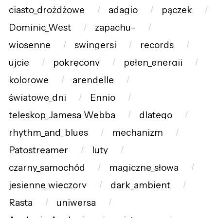
ciasto_drożdżowe
adagio
pączek
Dominic_West
zapachu-
wiosenne
swingersi
records
ujcie
pokręcony
pełen_energii
kolorowe
arendelle
światowe_dni
Ennio
teleskop_Jamesa_Webba
dlatego
rhythm_and_blues
mechanizm
Patostreamer
luty
czarny_samochód
magiczne_słowa
jesienne_wieczory
dark_ambient
Rasta
uniwersa