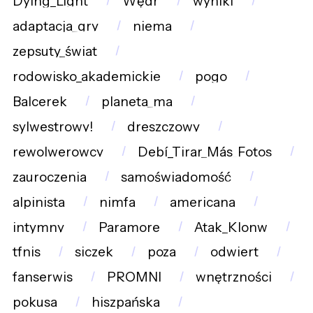
Dying_Light
Wędr
wyniki
adaptacja_gry
niema
zepsuty_świat
rodowisko_akademickie
pogo
Balcerek
planeta_ma
sylwestrowy!
dreszczowy
rewolwerowcy
Debí_Tirar_Más_Fotos
zauroczenia
samoświadomość
alpinista
nimfa
americana
intymny
Paramore
Atak_Klonw
tfnis
siczek
poza
odwiert
fanserwis
PROMNI
wnętrzności
pokusa
hiszpańska