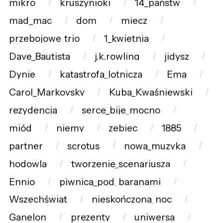
mikro
kruszynioki
14_państw
mad_mac
dom
miecz
przebojowe_trio
1_kwietnia
Dave_Bautista
j.k.rowling
jidysz
Dynie
katastrofa_lotnicza
Ema
Carol_Markovsky
Kuba_Kwaśniewski
rezydencja
serce_bije_mocno
miód
niemy
zebiec
1885
partner
scrotus
nowa_muzyka
hodowla
tworzenie_scenariusza
Ennio
piwnica_pod_baranami
Wszechświat
nieskończona_noc
Ganelon
prezenty
uniwersa