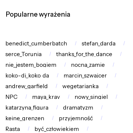
Popularne wyrażenia
benedict_cumberbatch
stefan_darda
serce_Torunia
thanks_for_the_dance
nie_jestem_bogiem
nocna_zamie
koko-di_koko_da
marcin_szwajcer
andrew_garfield
wegetarianka
NPC
maya_krav
nowy_singiel
katarzyna_figura
dramatyzm
keine_grenzen
przyjemność
Rasta
być_człowiekiem