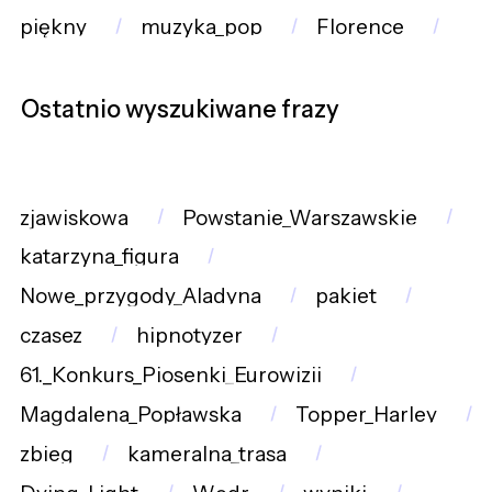
piękny
muzyka_pop
Florence
Ostatnio wyszukiwane frazy
zjawiskowa
Powstanie_Warszawskie
katarzyna_figura
Nowe_przygody_Aladyna
pakiet
czasez
hipnotyzer
61._Konkurs_Piosenki_Eurowizji
Magdalena_Popławska
Topper_Harley
zbieg
kameralna_trasa