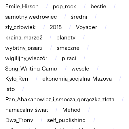
Emile_Hirsch
pop_rock
bestie
samotny_wędrowiec
średni
zły_człowiek
2018
Voyager
kraina_marzež
planety
wybitny_pisarz
smaczne
wigilijny_wieczór
piraci
Song_Writing_Camp
wesele
Kylo_Ren
ekonomia_socjalna_Mazova
lato
Pan_Abakanowicz_i_smocza_gorączka_złota
namacalny_świat
Mehod
Dwa_Trony
self_publishing