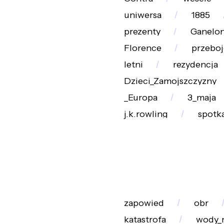
uniwersa
1885
prezenty
Ganelo
Florence
przeboj
letni
rezydencja
Dzieci_Zamojszczyzny
_Europa
3_maja
j.k.rowling
spotka
zapowied
obr
katastrofa
wody_