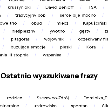
kruszynioki
David_Benioff
TSA
n
tradycyjny_pop
serce_bije_mocno
owe_trio
obud
miecz
Kapuściński
nieśpieszny
ywotno
gęsty
z
pitagoras
wojownik
oczekiwany_fi
buzujące_emocje
pieski
Kora
nia_iii_stopnia
wspaniaa
Ostatnio wyszukiwane frazy
rodzice
Szczawno-Zdrój
Dominika_P
mineralne
uzdrowisko
spontan
Sl