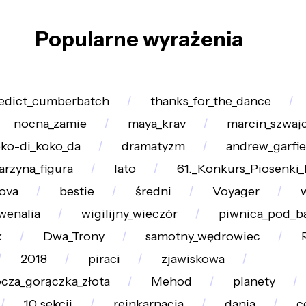
Popularne wyrażenia
edict_cumberbatch
thanks_for_the_dance
nocna_zamie
maya_krav
marcin_szwaj
ko-di_koko_da
dramatyzm
andrew_garfie
arzyna_figura
lato
61._Konkurs_Piosenki_
ova
bestie
średni
Voyager
wenalia
wigilijny_wieczór
piwnica_pod_b
k
Dwa_Trony
samotny_wędrowiec
2018
piraci
zjawiskowa
cza_gorączka_złota
Mehod
planety
10_sekcji
reinkarnacja
dania
c