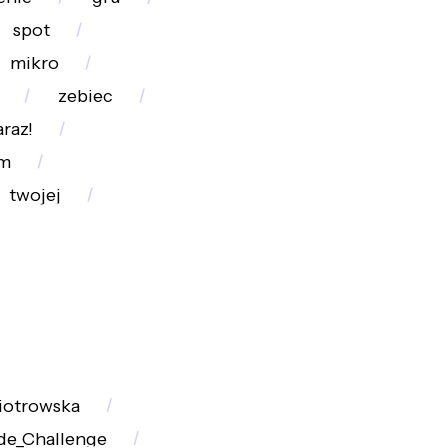
spot
mikro
zebiec
araz!
lm
twojej
iotrowska
ide_Challenge