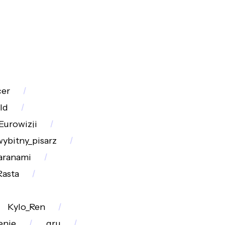
cer
ld
Eurowizji
wybitny_pisarz
aranami
Rasta
Kylo_Ren
enie
gru