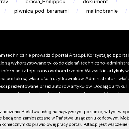
rav
bracia_Philippou
dokument
piwnica_pod_baranami
malinobranie
m technicznie prowadzić portal Altao.pl. Korzystając z portalu
kie są wykorzystywane tylko do działań techniczno-administra
nformacji z tej strony osobom trzecim. Wszystkie artykuły wr
na portalu są własnością użytkowników. Administrator i właśc
esci prezentowane przez autorów artykułów. Dodając artykuł, 
z ponosisz odpowiedzialność za wszystkie materiały umieszc
óły dostępne w regulaminie portalu.
świadczenia Państwu usług na najwyższym poziomie, w tym w sp
kie prawa zastrzeżone.
, że będą one zamieszczane w Państwa urządzeniu końcowym. M
koniecznym do prawidłowej pracy portalu Altao.pl jest włączenie 