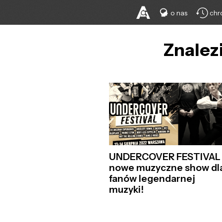
o nas
chr
Znalezi
UNDERCOVER FESTIVAL
nowe muzyczne show dl
fanów legendarnej
muzyki!