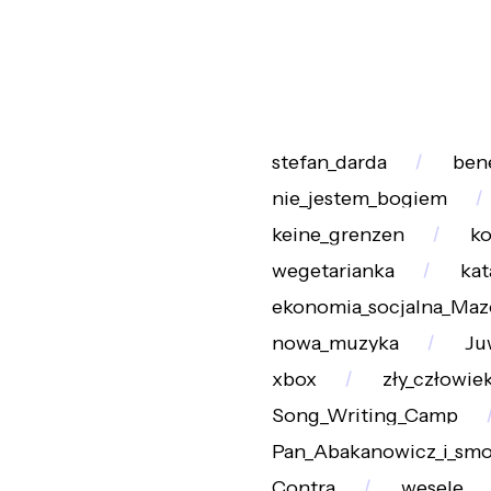
stefan_darda
ben
nie_jestem_bogiem
keine_grenzen
ko
wegetarianka
kat
ekonomia_socjalna_Maz
nowa_muzyka
Ju
xbox
zły_człowie
Song_Writing_Camp
Pan_Abakanowicz_i_smo
Contra
wesele