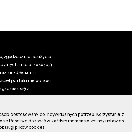
, zgadzasz się na użycie
cyjnych i nie przekazują
az ze zdjęciami i
iciel portalu nie ponosi
zgadzasz się z
zone przez Ciebie na
osób dostosowany do indywidualnych potrzeb. Korzystanie z
ożecie Państwo dokonać w każdym momencie zmiany ustawień
obsługi plików cookies.