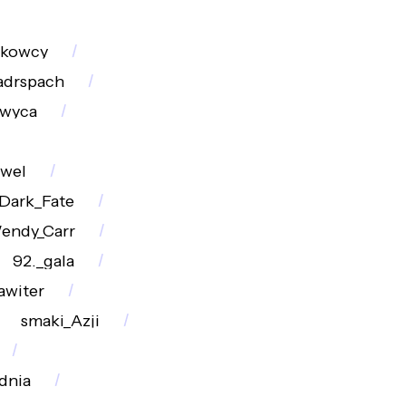
rkowcy
adrspach
hwyca
wel
Dark_Fate
endy_Carr
92._gala
awiter
smaki_Azji
dnia