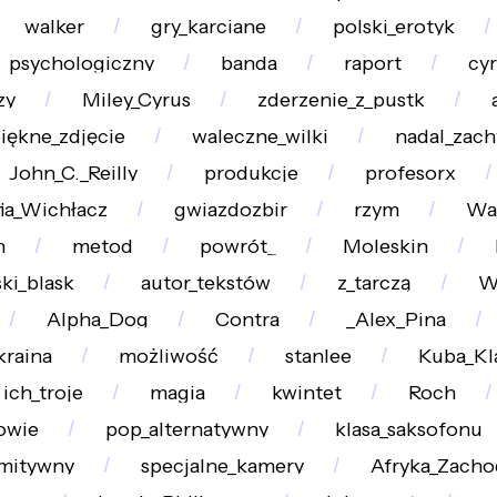
walker
gry_karciane
polski_erotyk
psychologiczny
banda
raport
cy
zy
Miley_Cyrus
zderzenie_z_pustk
iękne_zdjęcie
waleczne_wilki
nadal_zac
John_C._Reilly
produkcje
profesorx
ia_Wichłacz
gwiazdozbir
rzym
Wa
n
metod
powrót_
Moleskin
ski_blask
autor_tekstów
z_tarczą
W
Alpha_Dog
Contra
_Alex_Pina
kraina
możliwość
stanlee
Kuba_Kl
ich_troje
magia
kwintet
Roch
owie
pop_alternatywny
klasa_saksofonu
mitywny
specjalne_kamery
Afryka_Zacho