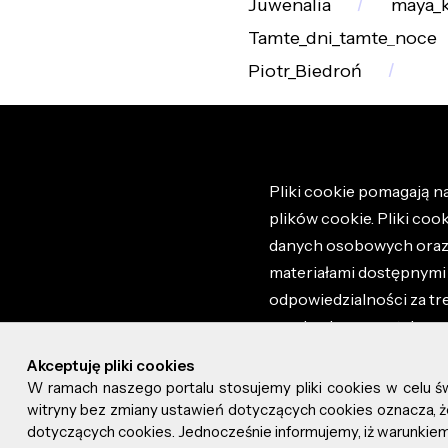
Juwenalia
maya_k
Tamte_dni_tamte_noce
Piotr_Biedroń
Pliki cookie pomagają na
plików cookie. Pliki coo
danych osobowych oraz i
materiałami dostępnymi 
odpowiedzialności za tr
regulaminem portalu ora
stronie altao.pl. Szczeg
Akceptuję pliki cookies
W ramach naszego portalu stosujemy pliki cookies w celu 
© 2026 altao.pl. Wszyst
witryny bez zmiany ustawień dotyczących cookies oznacza
dotyczących cookies. Jednocześnie informujemy, iż warunkiem 
0.115