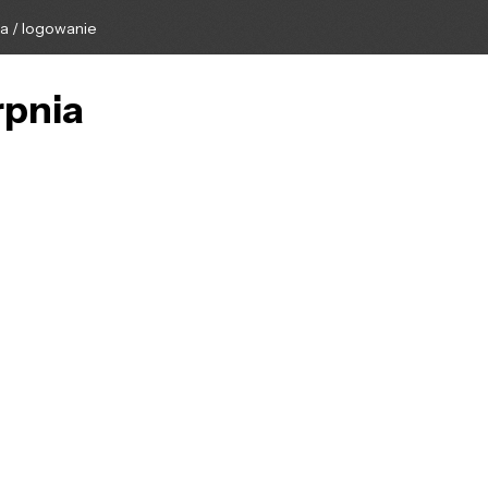
ga / logowanie
rpnia