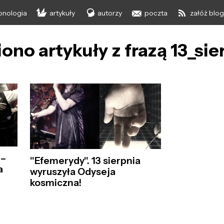
onologia
artykuły
autorzy
poczta
załóż blo
ono artykuły z frazą 13_sie
 –
"Efemerydy". 13 sierpnia
a
wyruszyła Odyseja
kosmiczna!