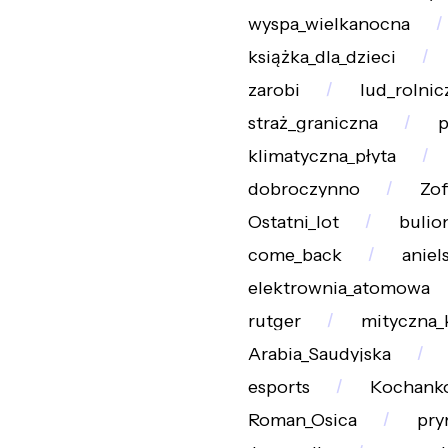
wyspa_wielkanocna
książka_dla_dzieci
zarobi
lud_rolnic
straż_graniczna
p
klimatyczna_płyta
dobroczynno
Zof
Ostatni_lot
bulio
come_back
aniel
elektrownia_atomowa
rutger
mityczna_
Arabia_Saudyjska
esports
Kochank
Roman_Osica
pry