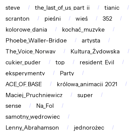
steve
the_last_of_us_part_ii
tianic
scranton
pieśni
wieś
352
kolorowe_dania
kochać_muzykę
Phoebe_Waller-Bridge
artysta
The_Voice_Norway
Kultura_Żydowska
cukier_puder
top
resident_Evil
eksperymenty
Party
ACE_OF_BASE
królowa_animacji_2021
Maciej_Pruchniewicz
super
sense
Na_Fol
samotny_wędrowiec
Lenny_Abrahamson
jednorożec