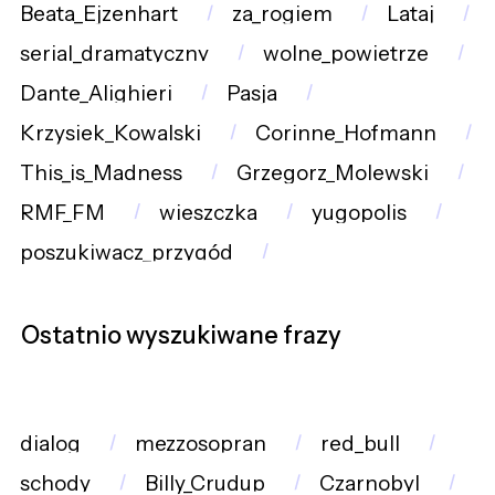
Beata_Ejzenhart
za_rogiem
Lataj
serial_dramatyczny
wolne_powietrze
Dante_Alighieri
Pasja
Krzysiek_Kowalski
Corinne_Hofmann
This_is_Madness
Grzegorz_Molewski
RMF_FM
wieszczka
yugopolis
poszukiwacz_przygód
Ostatnio wyszukiwane frazy
dialog
mezzosopran
red_bull
schody
Billy_Crudup
Czarnobyl