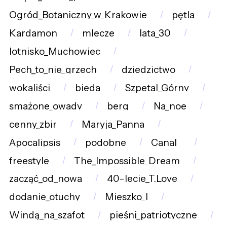
Ogród_Botaniczny_w_Krakowie
pętla
Kardamon
mlecze
lata_30
lotnisko_Muchowiec
Pech_to_nie_grzech
dziedzictwo
wokaliści
bieda
Szpetal_Górny
smażone_owady
berg
Na_noe
cenny_zbir
Maryja_Panna
Apocalipsis
podobne
Canal_
freestyle
The_Impossible_Dream
zacząć_od_nowa
40-lecie_T.Love
dodanie_otuchy
Mieszko_I
Windą_na_szafot
pieśni_patriotyczne