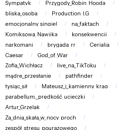
Sympatyk
Przygody_Robin_Hooda
bliska_osoba
Production_I.G
emocjonalny_singiel
na_faktach
Komiksowa_Nawijka
konsekwencji
narkomani
brygada_rr
Cerialia
Caesar
God_of_War
Zofia_Wichłacz
live_na_TikToku
mądre_przesłanie
pathfinder
tysiąc_sił
Mateusz_i_kamienny_krąg
parabellum._prędkość_ucieczki
Artur_Grzelak
Za_dnia_skała_w_nocy_proch
zespół_stresu_pourazowego