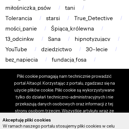
miłośniczka_psów
tani
Tolerancja
starsi
True_Detective
mości_panie
Śpiąca_królewna
13_odcinkw
Sana
hipnotyzujący
YouTube
dziedzictwo
30-lecie
bez_napięcia
fundacja_fosa
Pliki cookie pomagają nam technicznie prowadzić
portal Altao.pl. Korzystając z portalu, zgadzasz się na
użycie plików cookie. Pliki cookie są wykorzystywane
tylko do działań techniczno-administracyjnych i nie
przekazują danych osobowych oraz informacji z tej
strony osobom trzecim. Wszystkie artykuły wraz ze
zdjęciami i materiałami dostępnymi na portalu są
Akceptuję pliki cookies
własnością użytkowników. Administrator i właściciel
W ramach naszego portalu stosujemy pliki cookies w celu