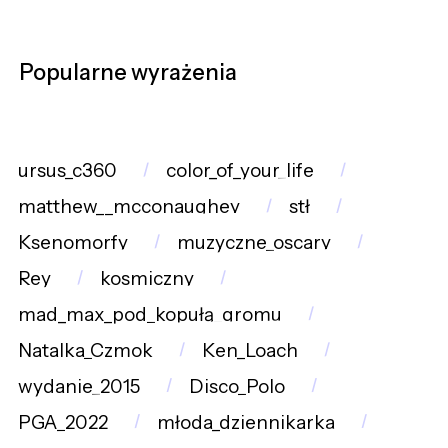
Popularne wyrażenia
ursus_c360
color_of_your_life
matthew__mcconaughey
stł
Ksenomorfy
muzyczne_oscary
Rey
kosmiczny
mad_max_pod_kopułą_gromu
Natalka_Czmok
Ken_Loach
wydanie_2015
Disco_Polo
PGA_2022
młoda_dziennikarka