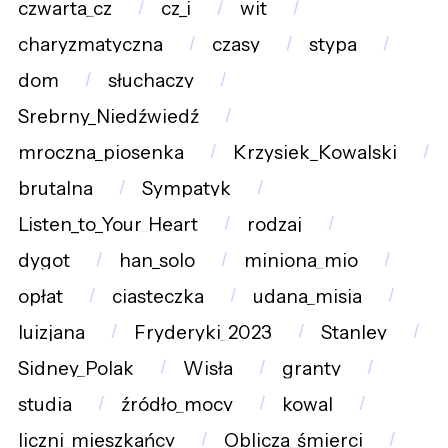
czwarta_cz
cz_i
wit
charyzmatyczna
czasy
stypa
dom
słuchaczy
Srebrny_Niedźwiedź
mroczna_piosenka
Krzysiek_Kowalski
brutalna
Sympatyk
Listen_to_Your_Heart
rodzaj
dygot
han_solo
miniona_mio
opłat
ciasteczka
udana_misja
luizjana
Fryderyki_2023
Stanley
Sidney_Polak
Wisła
granty
studia
źródło_mocy
kowal
liczni_mieszkańcy
Oblicza_śmierci