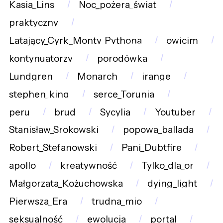
Kasia_Lins
Noc_pożera_świat
praktyczny
Latający_Cyrk_Monty_Pythona
owicim
kontynuatorzy
porodówka
Lundgren
Monarch
irange
stephen_king
serce_Torunia
peru
brud
Sycylia
Youtuber
Stanisław_Srokowski
popowa_ballada
Robert_Stefanowski
Pani_Dubtfire
apollo
kreatywność
Tylko_dla_or
Małgorzata_Kożuchowska
dying_light
Pierwsza_Era
trudna_mio
seksualność
ewolucja
portal