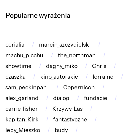
Popularne wyrażenia
cerialia
marcin_szczygielski
machu_picchu
the_northman
showtime
dagny_miko
Chris
czaszka
kino_autorskie
lorraine
sam_peckinpah_
Copernicon
alex_garland
dialog
fundacje
carrie_fisher
Krzywy_Las
kapitan_Kirk
fantastyczne
lepy_Mieszko
budy