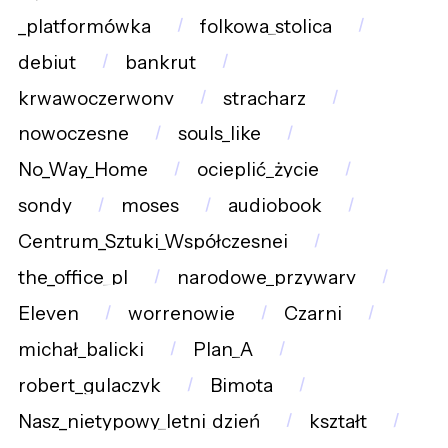
_platformówka
folkowa_stolica
debiut
bankrut
krwawoczerwony
stracharz
nowoczesne
souls_like
No_Way_Home
ocieplić_życie
sondy
moses
audiobook
Centrum_Sztuki_Współczesnej
the_office_pl
narodowe_przywary
Eleven
worrenowie
Czarni
michał_balicki
Plan_A
robert_gulaczyk
Bimota
Nasz_nietypowy_letni_dzień
kształt