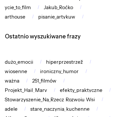
ycie_to_film
Jakub_Roćko
arthouse
pisanie_artykuw
Ostatnio wyszukiwane frazy
dużo_emocji
hiperprzestrzež
wiosenne
ironiczny_humor
ważna
251_filmów
Projekt_Hail_Mary
efekty_praktyczne
Stowarzyszenie_Na_Rzecz_Rozwoju_Wsi
adele
stare_naczynia_kuchenne