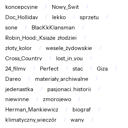
koncepcyjne
Nowy_Świt
Doc_Holliday
lekko
sprzętu
sone
BlacKkKlansman
Robin_Hood:_Książę_złodziei
złoty_kolor
wesele_żydowskie
Cross_Country
lost_in_you
24_filmy
Perfect
stac
Giza
Dareo
materiały_archiwalne
jedenastka
pasjonaci_historii
niewinne
zmorojewo
Herman_Mankiewicz
biograf
klimatyczny_wieczór
wany