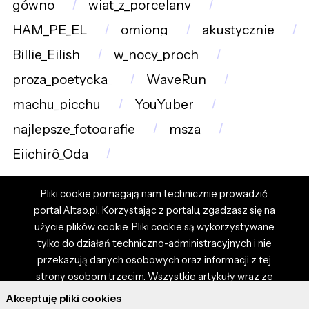
gówno
wiat_z_porcelany
HAM_PE_EL
omiong
akustycznie
Billie_Eilish
w_nocy_proch
proza_poetycka_
WaveRun
machu_picchu
YouYuber
najlepsze_fotografie
msza
Eiichirô_Oda
Pliki cookie pomagają nam technicznie prowadzić
portal Altao.pl. Korzystając z portalu, zgadzasz się na
użycie plików cookie. Pliki cookie są wykorzystywane
tylko do działań techniczno-administracyjnych i nie
przekazują danych osobowych oraz informacji z tej
strony osobom trzecim. Wszystkie artykuły wraz ze
zdjęciami i materiałami dostępnymi na portalu są
Akceptuję pliki cookies