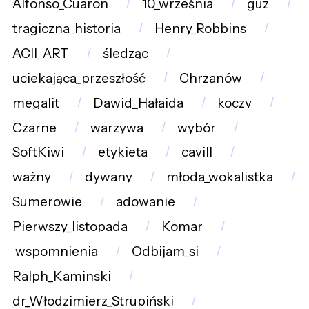
Alfonso_Cuaron
10_września
guz
tragiczna_historia
Henry_Robbins
ACII_ART
śledząc
uciekająca_przeszłość
Chrzanów
megalit
Dawid_Hałajda
koczy
Czarne
warzywa
wybór
SoftKiwi
etykieta
cavill
ważny
dywany
młoda_wokalistka
Sumerowie
adowanie
Pierwszy_listopada
Komar
wspomnienia
Odbijam_si
Ralph_Kaminski
dr_Włodzimierz_Strupiński