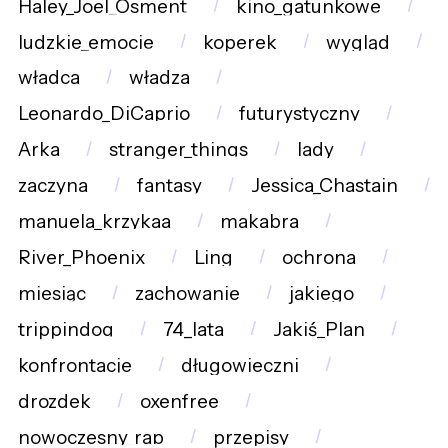
Haley_Joel_Osment
kino_gatunkowe
ludzkie_emocje
koperek
wygląd
władca
władza
Leonardo_DiCaprio
futurystyczny
Arka
stranger_things
lady
zaczyna
fantasy
Jessica_Chastain
manuela_krzykaa
makabra
River_Phoenix
Ling
ochrona
miesiąc
zachowanie
jakiego
trippindog
74_lata
Jakiś_Plan
konfrontacje
długowieczni
drozdek
oxenfree
nowoczesny_rap
przepisy