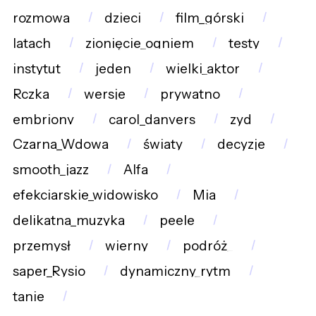
rozmowa
dzieci
film_górski
latach
zionięcie_ogniem
testy
instytut
jeden
wielki_aktor
Rczka
wersje
prywatno
embriony
carol_danvers
zyd
Czarna_Wdowa
światy
decyzje
smooth_jazz
Alfa
efekciarskie_widowisko
Mia
delikatna_muzyka
peele
przemysł
wierny
podróż_
saper_Rysio
dynamiczny_rytm
tanie