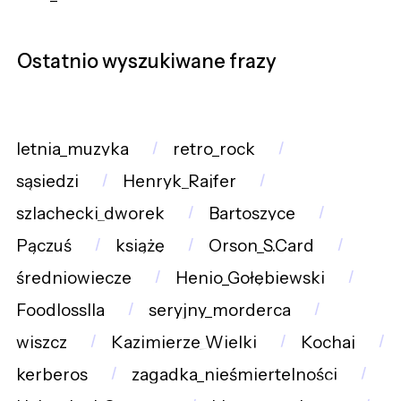
Ostatnio wyszukiwane frazy
letnia_muzyka
retro_rock
sąsiedzi
Henryk_Rajfer
szlachecki_dworek
Bartoszyce
Pączuś
książę
Orson_S.Card
średniowiecze
Henio_Gołębiewski
Foodlosslla
seryjny_morderca
wiszcz
Kazimierze_Wielki
Kochaj
kerberos
zagadka_nieśmiertelności