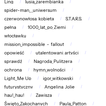
Ling
lusia_zarembianka
spider-man__uniwersum
czerwonowłosa_kobieta
S.T.A.R.S.
pełna
1000_lat_po_Ziemi
włocławku
mission_impossible_-_fallout
opowieść
utalentowani_artyści
sprawdź
Nagroda_Pulitzera
ochrona
hymn_wolności
Light_Me_Up
igor_witkowski
futurystyczny
Angelina_Jolie
hau!_hau!
Zawisza
Święto_Zakochanych
Paula_Patton