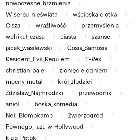
nowoczesne_brzmienia
W_sercu_nieświata
wścibska_ciotka
Cisza
wrażliwość
przemyślenia
wehikuł_czasu
ciasta
szanse
jacek_wasilewski
Gosia_Samosia
Resident_Evil_Requiem
T-Rex
christian_bale
zionięcie_ogniem
mocny_metal
król_złodziei
Zdzisław_Najmrodzki
przewodnik
anioł
boska_komedia
Neil_Blompkamp
Zwierzogród
Pewnego_razu_w_Hollywood
klub_Potok