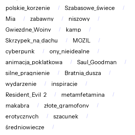
polskie_korzenie
Szabasowe_świece
Mia
zabawny
niszowy
Gwiezdne_Wojny
kamp
Skrzypek_na_dachu
MOZIL
cyberpunk
ony_nieidealne
animacja_poklatkowa
Saul_Goodman
silne_pragnienie
Bratnia_dusza
wydarzenie
inspiracje
Resident_Evil_2
metamfetamina
makabra
złote_gramofony
erotycznych
szacunek
średniowiecze