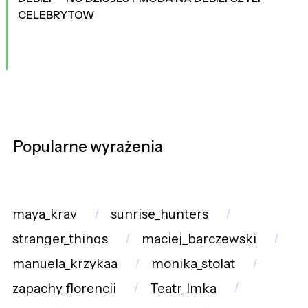
CELEBRYTOW
Popularne wyrażenia
maya_krav
sunrise_hunters
stranger_things
maciej_barczewski
manuela_krzykaa
monika_stolat
zapachy_florencji
Teatr_Imka