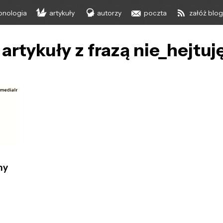
onologia
artykuły
autorzy
poczta
załóż blo
artykuły z frazą nie_hejtuj
ny