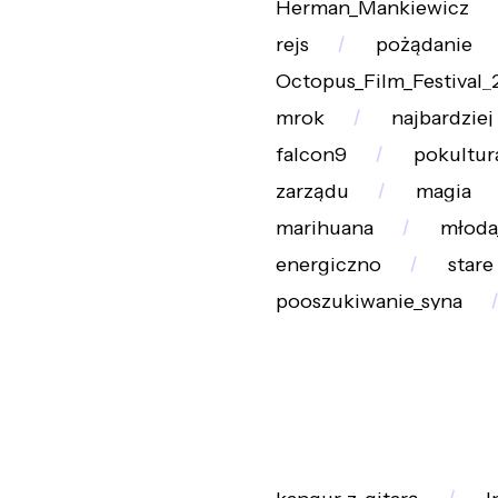
Herman_Mankiewicz
rejs
pożądanie
Octopus_Film_Festival_
mrok
najbardziej
falcon9
pokultur
zarządu
magia
marihuana
młoda
energiczno
stare
pooszukiwanie_syna