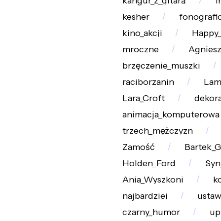
kangur_z_gitarą
l
kesher
fonografi
kino_akcji
Happy
mroczne
Agniesz
brzęczenie_muszki
raciborzanin
Lam
Lara_Croft
dekora
animacja_komputerowa
trzech_mężczyzn
Zamość
Bartek_G
Holden_Ford
Syn
Ania_Wyszkoni
k
najbardziej
ustaw
czarny_humor
up