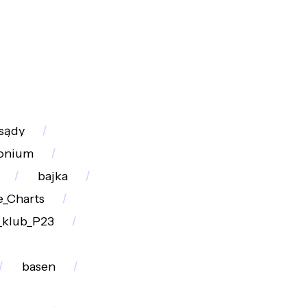
sądy
onium
bajka
_Charts
_klub_P23
basen