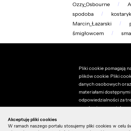
Ozzy_Osbourne
A
spodoba
kostary
Marcin_Łazarski
śmigłowcem
sma
Pliki cookie pomagają na
plików cookie. Pliki coo
danych osobowych oraz i
materiałami dostępnymi 
odpowiedzialności za tr
regulaminem portalu ora
stronie altao.pl. Szczeg
Akceptuję pliki cookies
W ramach naszego portalu stosujemy pliki cookies w celu 