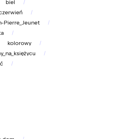
biel
czerwień
n-Pierre_Jeunet
ka
kolorowy
my_na_księżycu
ść