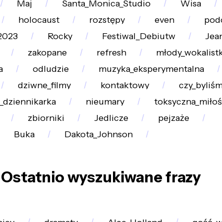
Maj
Santa_Monica_Studio
Wisa
holocaust
rozstępy
even
pod
2023
Rocky
Festiwal_Debiutw
Jea
zakopane
refresh
młody_wokalist
a
odludzie
muzyka_eksperymentalna
dziwne_filmy
kontaktowy
czy_byliś
_dziennikarka
nieumary
toksyczna_miło
zbiorniki
Jedlicze
pejzaże
Buka
Dakota_Johnson
Ostatnio wyszukiwane frazy