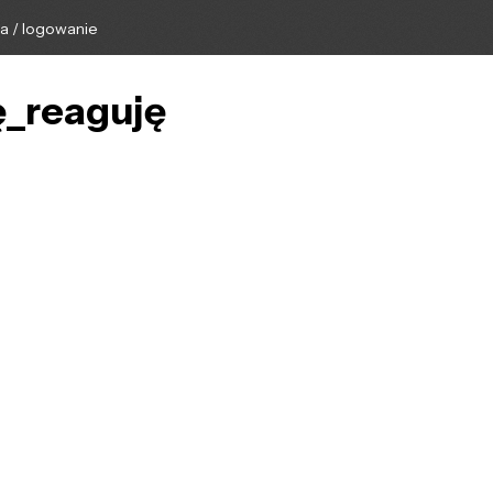
ga / logowanie
ę_reaguję