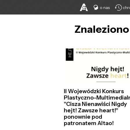
o nas
chr
Znaleziono 
II Wojewódzki Konkurs
Plastyczno-Multimedial
"Cisza Nienawiści Nigdy
hejt! Zawsze heart!"
ponownie pod
patronatem Altao!