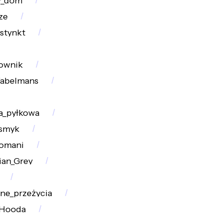
w_dom
ze
stynkt
ownik
abelmans
ia_pyłkowa
smyk
omani
ian_Grey
ne_przeżycia
_Hooda