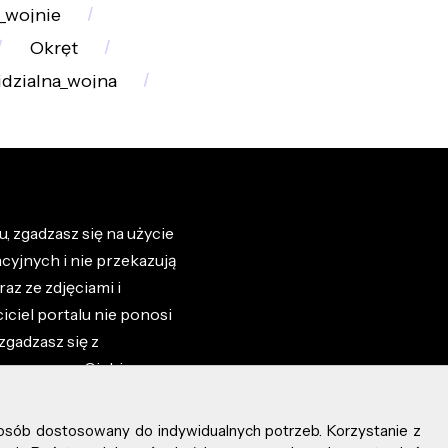
_wojnie
Okręt
dzialna_wojna
, zgadzasz się na użycie
cyjnych i nie przekazują
az ze zdjęciami i
iciel portalu nie ponosi
zgadzasz się z
zone przez Ciebie na
osób dostosowany do indywidualnych potrzeb. Korzystanie z