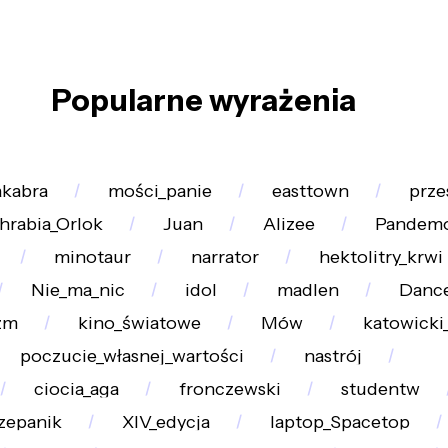
Popularne wyrażenia
kabra
mości_panie
easttown
prze
hrabia_Orlok
Juan
Alizee
Pandem
minotaur
narrator
hektolitry_krwi
Nie_ma_nic
idol
madlen
Dance
zm
kino_światowe
Mów
katowicki
poczucie_własnej_wartości
nastrój
ciocia_aga
fronczewski
studentw
zepanik
XIV_edycja
laptop_Spacetop