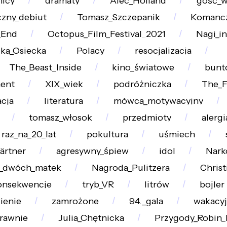
nicy
dramaty
Alec_Holland
gość_
czny_debiut
Tomasz_Szczepanik
Komanc
_End
Octopus_Film_Festival_2021
Nagi_in
ka_Osiecka
Polacy
resocjalizacja
The_Beast_Inside
kino_światowe
bunt
ent
XIX_wiek
podróżniczka
The_F
cja
literatura
mówca_motywacyjny
tomasz_włosok
przedmioty
alerg
raz_na_20_lat
pokultura
uśmiech
ärtner
agresywny_śpiew
idol
Nark
_dwóch_matek
Nagroda_Pulitzera
Christ
onsekwencje
tryb_VR
litrów
bojler
ienie
zamrożone
94._gala
wakacyj
rawnie
Julia_Chętnicka
Przygody_Robin