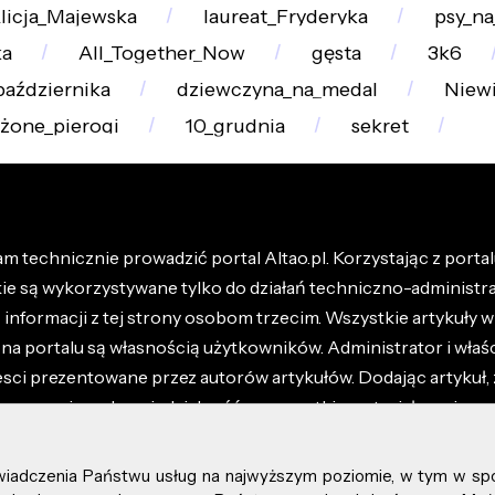
licja_Majewska
laureat_Fryderyka
psy_na
ka
All_Together_Now
gęsta
3k6
października
dziewczyna_na_medal
Niewi
żone_pierogi
10_grudnia
sekret
m technicznie prowadzić portal Altao.pl. Korzystając z portalu
kie są wykorzystywane tylko do działań techniczno-administra
nformacji z tej strony osobom trzecim. Wszystkie artykuły wr
na portalu są własnością użytkowników. Administrator i właśc
esci prezentowane przez autorów artykułów. Dodając artykuł, 
z ponosisz odpowiedzialność za wszystkie materiały umieszc
óły dostępne w regulaminie portalu.
świadczenia Państwu usług na najwyższym poziomie, w tym w sp