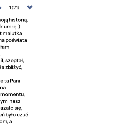
1
(21)
ją historią.
k umrę :)
yt malutka
rna poświata
ałam
k
ł, szeptał,
a zbliżyć,
e ta Pani
ama
do momentu,
żym, nasz
azało się,
eń było czuć
om, a