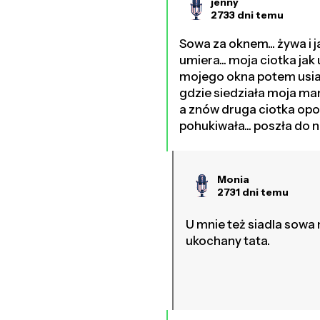
jenny
2733 dni temu
Sowa za oknem... żywa i 
umiera... moja ciotka jak
mojego okna potem usiad
gdzie siedziała moja mam
a znów druga ciotka opow
pohukiwała... poszła do n
Monia
2731 dni temu
U mnie też siadla sowa 
ukochany tata.