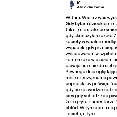
M
4681 dni temu
Witam. Wielu z was wyda 
Gdy byłam dzieckiem moj
tak się nie stało, po śmi
gdy skończyłam około 7 l
kobiety w woalce modląc
wypadek, gdy przebiegała
wylądowałam w szpitalu. 
kontem oka widziałam pos
oswajając mnie do siebie
Pewnego dnia oglądając z
mnie dręczy, mama powie
poprosiła by poświęcić 
gdy po rozwodzie rodzi
pies gdy schodził do piwn
że to płyta z cmentarza
chłód. W tym domu co pr
kobieta, o tym