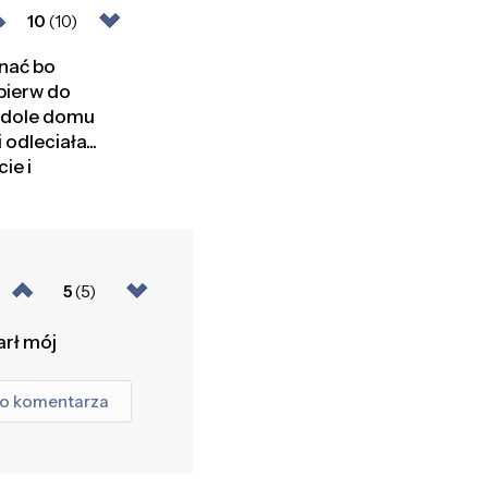
10
(10)
gnać bo
jpierw do
a dole domu
odleciała...
ie i
5
(5)
arł mój
go komentarza