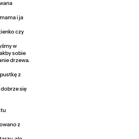
owana
 mama i ja
kienko czy
łyśmy w
jakby sobie
anie drzewa.
epustkę z
 dobrze się
stu
udowano z
arzu, ale