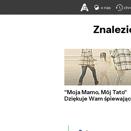
o nas
chr
Znalezi
"Moja Mamo, Mój Tato"
Dziękuje Wam śpiewając