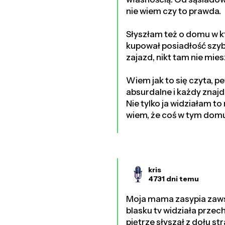
nie wiem czy to prawda.
Słyszłam też o domu w k
kupował posiadłość szyb
zajazd, nikt tam nie mies
Wiem jak to się czyta, p
absurdalne i każdy znajd
Nie tylko ja widziałam to
wiem, że coś w tym domu
kris
4731 dni temu
Moja mama zasypia zaws
blasku tv widziała przec
piętrze słyszał z dołu s