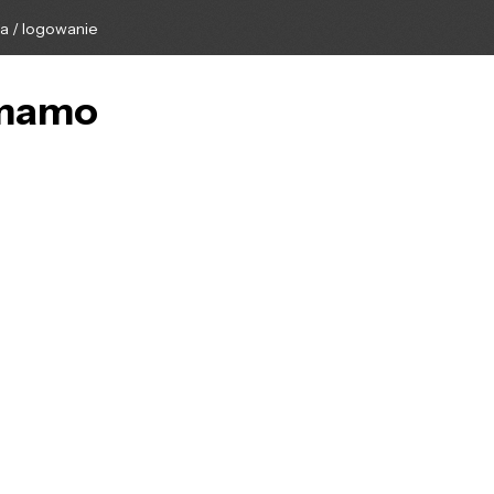
ga / logowanie
_mamo