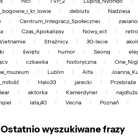
s
nici
TVP_2
Lupita_Nyongo
_bogowie_i_kr_lowie
debiuty
Nadzieja
w
Centrum_Integracji_Społecznej
zasiano
a
Czas_Apokalipsy
Nowy_wit
retr
Wietnamie
Strażnicy
30-lecie
akol
ki
święty
humor
Seong
ele
ący
czkawka
historyczna
One_Nigh
ne_muzeum
Lublin
Alfa
Joanna_Ku
_miłość
Halo33
jarecki
Przebraże
Gear
aktorka
Kamerdyner
najdłużs
ngiel
lata_40
Vecna
Poznań
Ostatnio wyszukiwane frazy