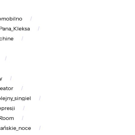
omobilno
Pana_Kleksa
chine
y
reator
lejny_singiel
presji
_Room
kańskie_noce