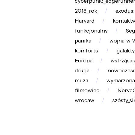
cyberpunk:_edgerunner
2018_rok
exodus:
Harvard
kontakt
funkcjonalny
Seg
panika
wojna_w_
komfortu
galakty
Europa
wstrząsaj
druga
nowoczes
muza
wymarzona
filmowiec
Nerve
wrocaw
szósty_si