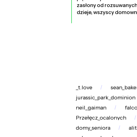
zasłony od rozsuwanych 
dzieje, wszyscy domownic
_t.love
sean_bake
jurassic_park_dominion
neil_gaiman
falc
Przełęcz_ocalonych
domy_seniora
ali