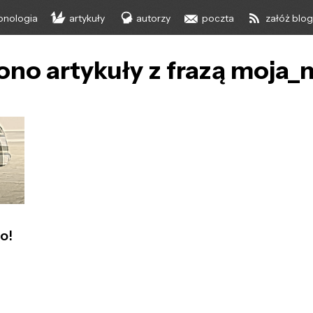
onologia
artykuły
autorzy
poczta
załóż blo
ono artykuły z frazą moja
o!