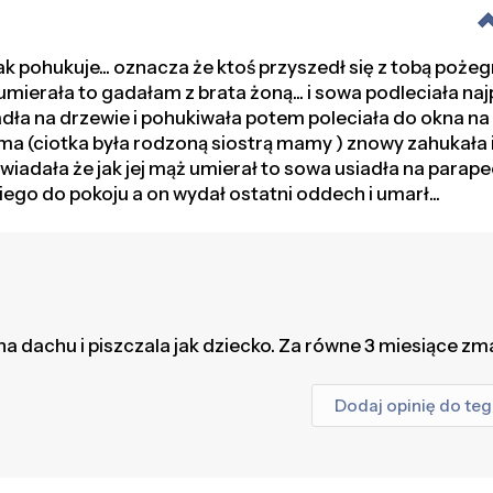
jak pohukuje... oznacza że ktoś przyszedł się z tobą poże
 umierała to gadałam z brata żoną... i sowa podleciała na
ła na drzewie i pohukiwała potem poleciała do okna n
a (ciotka była rodzoną siostrą mamy ) znowy zahukała i 
iadała że jak jej mąż umierał to sowa usiadła na parapec
iego do pokoju a on wydał ostatni oddech i umarł...
na dachu i piszczala jak dziecko. Za równe 3 miesiące zm
Dodaj opinię do te