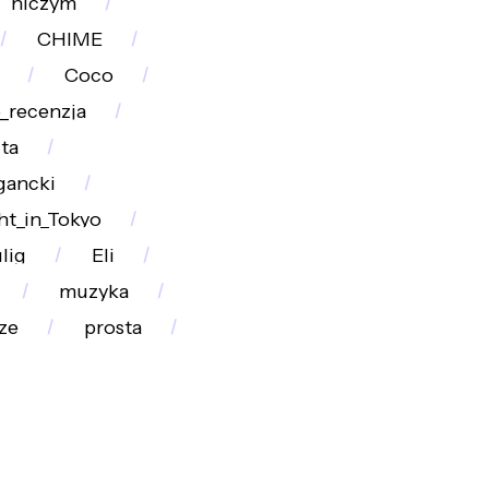
niczym
CHIME
Coco
o_recenzja
ita
gancki
t_in_Tokyo
lig
Eli
muzyka
ze
prosta