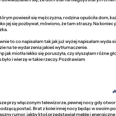
tórym powiesił się mężczyzna, rodzina opuściła dom, ka
ko jej się pozbywał, mówiono, że tam straszy. Na koniec
zka.
ewnie to co napisałam tak jak już wyżej napisałam wyda 
zie na te wydarzenia jakieś wytłumaczenie.
 np jak miotła lekko się poruszyła, czy słysząłam różne gł
 było i wierzę w takie rzeczy. Pozdrawiam
ze przy włączonym telewizorze, pewnej nocy gdy otwor
hodzącą postać. Brat z kolei innej nocy będąc w swoim po
traszny rumor, jakby ktoś przedstawiał meble i energiczne