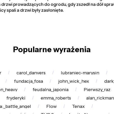
drzwi prowadzących do ogrodu, gdy zszedł na dół spraw
y spali a drzwi były zasłonięte.
Popularne wyrażenia
r
carol_danvers
lubraniec-marysin
fundacja_fosa
john_wick_hex
dark
on_heavy
feudalna_japonia
Pierwszy_raz
fryderyki
emma_roberts
alan_rickman
ta:_battle_angel
Flow
Tenax