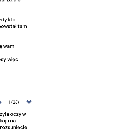
żdy kto
 powstał tam
się wam
osy, więc
1
(23)
zyła oczy w
koju na
 rozsunięcie