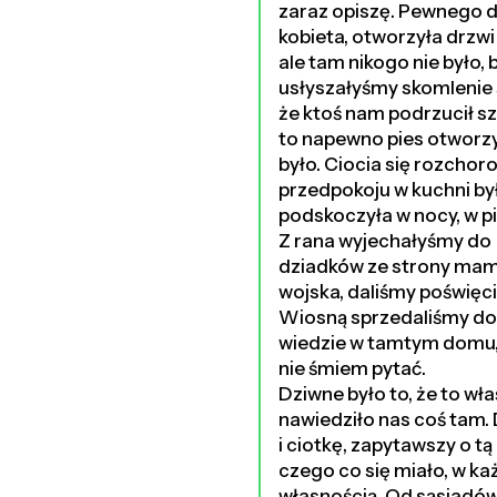
zaraz opiszę. Pewnego d
kobieta, otworzyła drzwi
ale tam nikogo nie było,
usłyszałyśmy skomlenie 
że ktoś nam podrzucił sz
to napewno pies otworzy
było. Ciocia się rozcho
przedpokoju w kuchni był
podskoczyła w nocy, w pi
Z rana wyjechałyśmy do
dziadków ze strony mamy,
wojska, daliśmy poświęci
Wiosną sprzedaliśmy do
wiedzie w tamtym domu, 
nie śmiem pytać.
Dziwne było to, że to wła
nawiedziło nas coś tam
i ciotkę, zapytawszy o tą
czego co się miało, w każ
własnością. Od sąsiadów