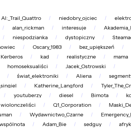
AI:_Trail_Quattro
niedobry_ojciec
elektr
alan_rickman
interesuje
Akademia_
niespodzianka
dystopiczny
Steama
mowiec
Oscary_1983
bez_upiększeń
Kerberos
kad
realistyczne
mama
homoseksualiści
Jacek_Ostrowski
świat_elektroniki
Aliena
segment
singiel
Katherine_Langford
Tyler_The_C
youtuberzy
diesel
Bimota
ko
wiolonczeliści
Q1_Corporation
Maski_De
uman
Wydawnictwo_Czarne
Emergency
wspólnota
Adam_Bie
sedguy
afry