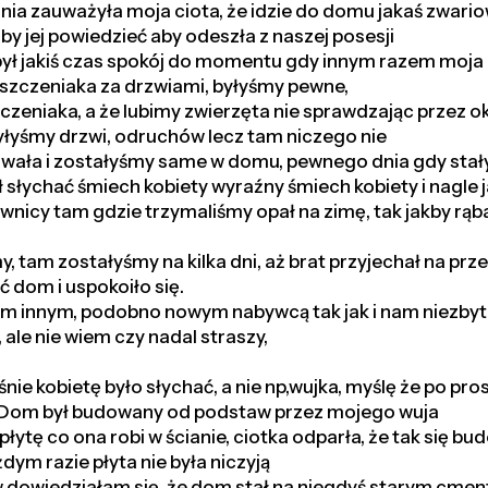
nia zauważyła moja ciota, że idzie do domu jakaś zwari
 by jej powiedzieć aby odeszła z naszej posesji
 był jakiś czas spokój do momentu gdy innym razem moja
szczeniaka za drzwiami, byłyśmy pewne,
czeniaka, a że lubimy zwierzęta nie sprawdzając przez o
łyśmy drzwi, odruchów lecz tam niczego nie
rowała i zostałyśmy same w domu, pewnego dnia gdy sta
 słychać śmiech kobiety wyraźny śmiech kobiety i nagle 
wnicy tam gdzie trzymaliśmy opał na zimę, tak jakby rąb
 tam zostałyśmy na kilka dni, aż brat przyjechał na prz
ć dom i uspokoiło się.
m innym, podobno nowym nabywcą tak jak i nam niezbyt
ale nie wiem czy nadal straszy,
śnie kobietę było słychać, a nie np,wujka, myślę że po pro
. Dom był budowany od podstaw przez mojego wuja
 płytę co ona robi w ścianie, ciotka odparła, że tak się b
dym razie płyta nie była niczyją
 dowiedziałam się, że dom stał na niegdyś starym cment