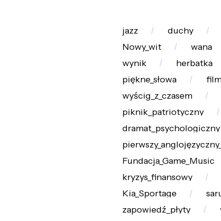
jazz
duchy
Nowy_wit
wana
wynik
herbatka
piękne_słowa
fil
wyścig_z_czasem
piknik_patriotyczny
dramat_psychologiczny
pierwszy_anglojęzyczny_
Fundacja_Game_Music
kryzys_finansowy
Kia_Sportage
sar
zapowiedź_płyty