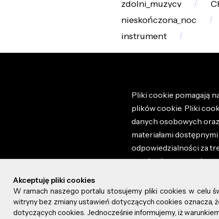
zdolni_muzycy
C
nieskończona_noc
instrument
Pliki cookie pomagają na
plików cookie. Pliki coo
danych osobowych oraz i
materiałami dostępnymi 
odpowiedzialności za tr
regulaminem portalu ora
stronie altao.pl. Szczeg
Akceptuję pliki cookies
W ramach naszego portalu stosujemy pliki cookies w celu 
© 2026 altao.pl. Wszyst
witryny bez zmiany ustawień dotyczących cookies oznacza
dotyczących cookies. Jednocześnie informujemy, iż warunkiem 
0.045