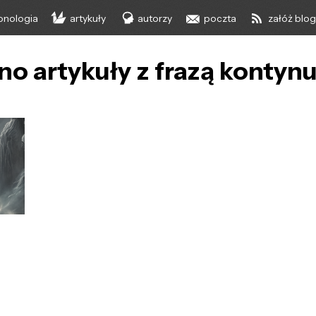
onologia
artykuły
autorzy
poczta
załóż blo
no artykuły z frazą kontyn