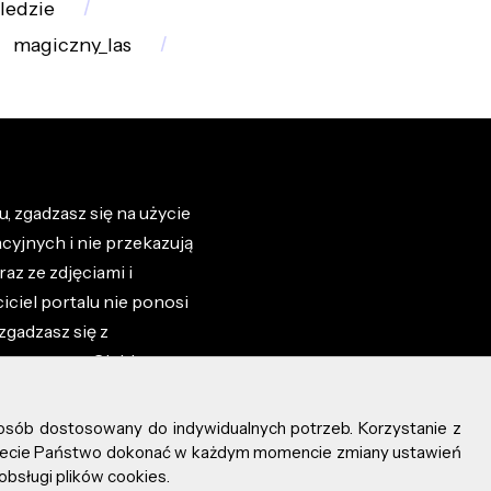
ledzie
magiczny_las
, zgadzasz się na użycie
cyjnych i nie przekazują
az ze zdjęciami i
iciel portalu nie ponosi
zgadzasz się z
zone przez Ciebie na
osób dostosowany do indywidualnych potrzeb. Korzystanie z
ożecie Państwo dokonać w każdym momencie zmiany ustawień
obsługi plików cookies.