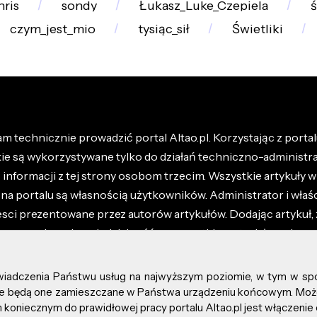
hris
sondy
Łukasz_Luke_Czepiela
ś
czym_jest_mio
tysiąc_sił
Świetliki
m technicznie prowadzić portal Altao.pl. Korzystając z portalu
kie są wykorzystywane tylko do działań techniczno-administra
nformacji z tej strony osobom trzecim. Wszystkie artykuły wr
na portalu są własnością użytkowników. Administrator i właśc
esci prezentowane przez autorów artykułów. Dodając artykuł, 
z ponosisz odpowiedzialność za wszystkie materiały umieszc
óły dostępne w regulaminie portalu.
świadczenia Państwu usług na najwyższym poziomie, w tym w sp
kie prawa zastrzeżone.
, że będą one zamieszczane w Państwa urządzeniu końcowym. M
koniecznym do prawidłowej pracy portalu Altao.pl jest włączenie 