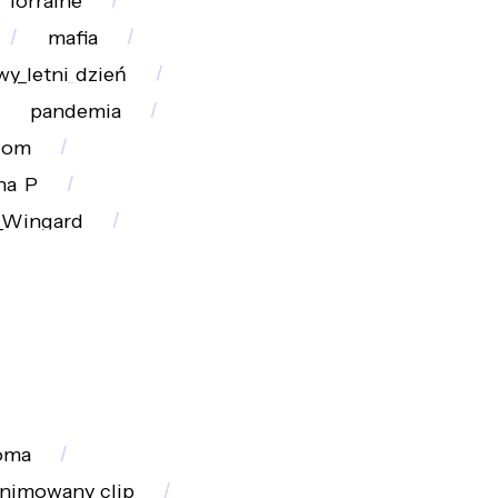
lorraine
mafia
y_letni_dzień
pandemia
dom
na_P
Wingard
oma
nimowany_clip