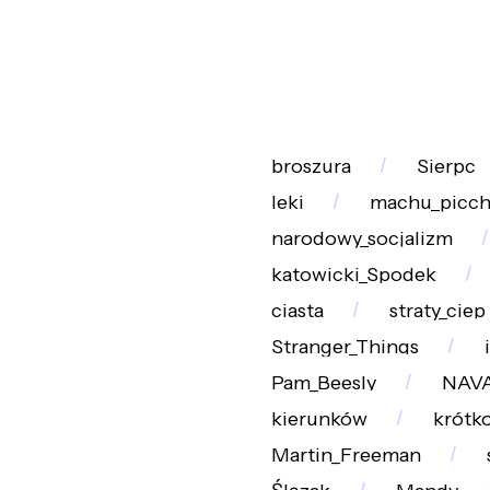
broszura
Sierpc
leki
machu_picc
narodowy_socjalizm
katowicki_Spodek
ciasta
straty_ciep
Stranger_Things
Pam_Beesly
NAV
kierunków
krótk
Martin_Freeman