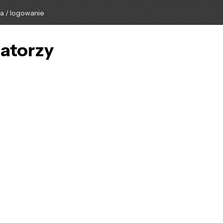
ga / logowanie
uatorzy