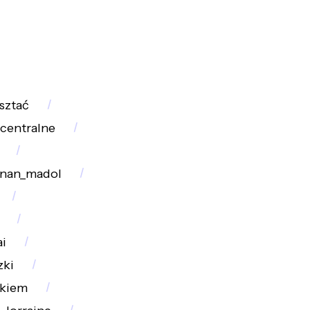
sztać
centralne
nan_madol
ai
zki
ekiem