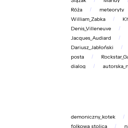
Ślązak
Mandy
Róża
meteoryty
William_Zabka
K
Denis_Villeneuve
Jacques_Audiard
Dariusz_Jabłoński
posta
Rockstar_
dialog
autorska_n
demoniczny_kotek
folkowa_stolica
n