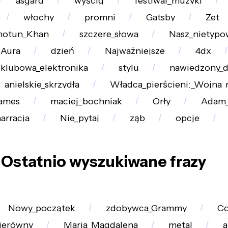
asgard
wyścig
festiwal_muzyki
włochy
promni
Gatsby
Zet
hotun_Khan
szczere_słowa
Nasz_nietypow
Aura
dzień
Najważniejsze
4dx
klubowa_elektronika
stylu
nawiedzony_
anielskie_skrzydła
Władca_pierścieni:_Wojna_
Games
maciej_bochniak
Orły
Adam_
arracja
Nie_pytaj
ząb
opcje
Ostatnio wyszukiwane frazy
Nowy_początek
zdobywca_Grammy
C
ierówny
Maria_Magdalena
metal
a