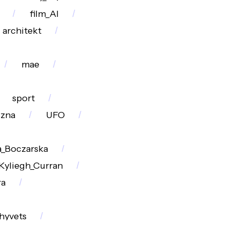
film_AI
architekt
mae
sport
czna
UFO
_Boczarska
Kyliegh_Curran
ra
hyvets