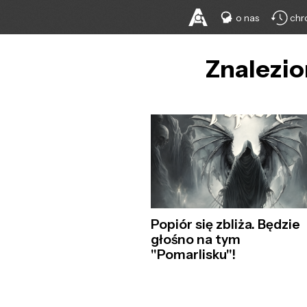
o nas
chr
Znalezio
Popiór się zbliża. Będzie
głośno na tym
"Pomarlisku"!