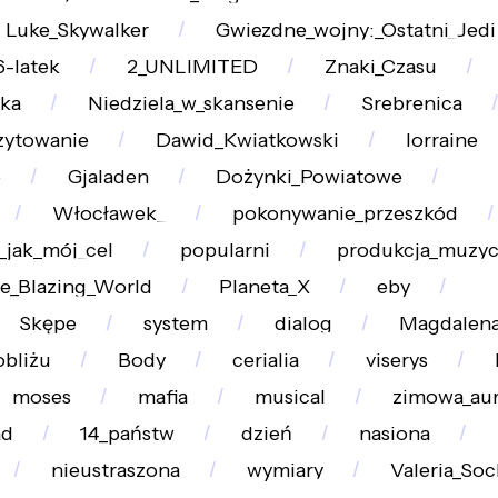
Luke_Skywalker
Gwiezdne_wojny:_Ostatni_Jedi
6-latek
2_UNLIMITED
Znaki_Czasu
lka
Niedziela_w_skansenie
Srebrenica
zytowanie
Dawid_Kwiatkowski
lorraine
e
Gjaladen
Dożynki_Powiatowe
Włocławek_
pokonywanie_przeszkód
jak_mój_cel
popularni
produkcja_muzy
e_Blazing_World
Planeta_X
eby
Skępe
system
dialog
Magdalena
obliżu
Body
cerialia
viserys
moses
mafia
musical
zimowa_au
ad
14_państw
dzień
nasiona
nieustraszona
wymiary
Valeria_Soc