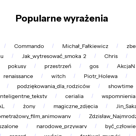
Popularne wyrażenia
Commando
Michał_Fałkiewicz
zbe
hu
Jak_wytresować_smoka_2
Chris
pokusy
przestrzeń
gos
AkcjaN
renaissance
witch
Piotr_Holewa
podziękowania_dla_rodziców
showtime
inteligentne_teksty
cerialia
wspomnienia
AL
żony
magiczne_zdjęcia
Jin_Sak
ometrażowy_film_animowany
Zdzisław_Najmrod
szalone
narodowe_przywary
być_człowi