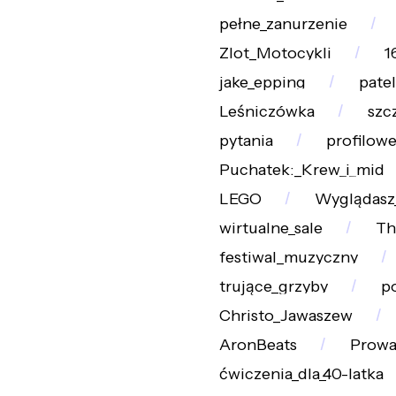
pełne_zanurzenie
Zlot_Motocykli
1
jake_epping
pate
Leśniczówka
szc
pytania
profilow
Puchatek:_Krew_i_mid
LEGO
Wyglądasz_
wirtualne_sale
Th
festiwal_muzyczny
trujące_grzyby
p
Christo_Jawaszew
AronBeats
Prow
ćwiczenia_dla_40-latka