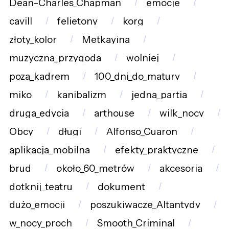
Dean-Charles_Chapman
emocje
cavill
felietony
korg
złoty_kolor
Metkayina
muzyczna_przygoda
wolniej
poza_kadrem
100_dni_do_matury
miko
kanibalizm
jedna_partia
druga_edycja
arthouse
wilk_nocy
Obcy
długi
Alfonso_Cuaron
aplikacja_mobilna
efekty_praktyczne
brud
około_60_metrów
akcesoria
dotknij_teatru
dokument
dużo_emocji
poszukiwacze_Altantydy
w_nocy_proch
Smooth_Criminal