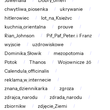
Juwenalia
Dobry_omen
chwytliwa_piosenka
ukrywanie
hitlerowiec
lot_na_Księżyc
kuchnia_orientalna
prouve
Rian_Johnson
Pif_Paf_Peter_i_Franz
wyjscie
uzdrowiskowe
Dominika_Słowik
mezopotomia
Potok
Thanos
Wojownicze_żó
Calendula_officinalis
reklama_w_internecie
znana_dziennikarka
zgroza
zdrajca_narodu
zdrada_narodu
zbiornikw
zdjęcie_Ziemi