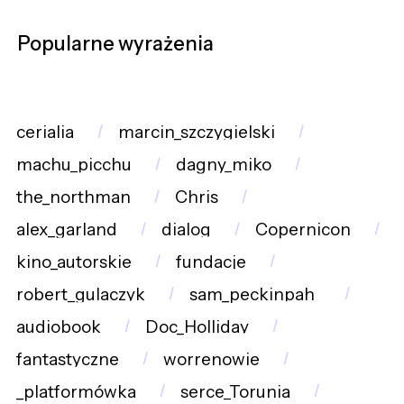
Popularne wyrażenia
cerialia
marcin_szczygielski
machu_picchu
dagny_miko
the_northman
Chris
alex_garland
dialog
Copernicon
kino_autorskie
fundacje
robert_gulaczyk
sam_peckinpah_
audiobook
Doc_Holliday
fantastyczne
worrenowie
_platformówka
serce_Torunia