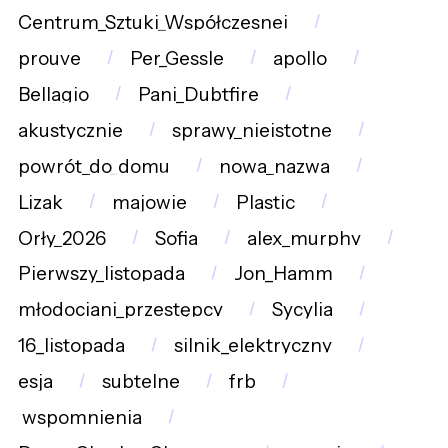
Centrum_Sztuki_Współczesnej
prouve
Per_Gessle
apollo
Bellagio
Pani_Dubtfire
akustycznie
sprawy_nieistotne
powrót_do_domu
nowa_nazwa
Lizak
majowie
Plastic
Orły_2026
Sofia
alex_murphy
Pierwszy_listopada
Jon_Hamm
młodociani_przestępcy
Sycylia
16_listopada
silnik_elektryczny
esja
subtelne
frb
wspomnienia