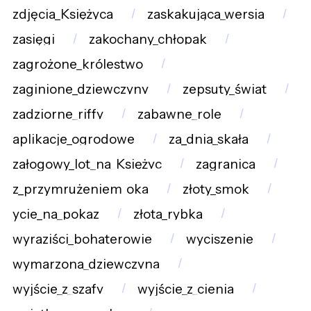
zdjęcia_Księżyca
zaskakująca_wersja
zasięgi
zakochany_chłopak
zagrożone_królestwo
zaginione_dziewczyny
zepsuty_świat
zadziorne_riffy
zabawne_role
aplikacje_ogrodowe
za_dnia_skała
załogowy_lot_na_Księżyc
zagranica
z_przymrużeniem_oka
złoty_smok
ycie_na_pokaz
złota_rybka
wyraziści_bohaterowie
wyciszenie
wymarzona_dziewczyna
wyjście_z_szafy
wyjście_z_cienia