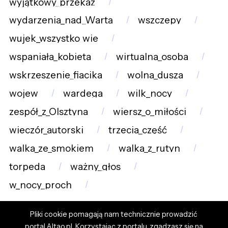
wyjątkowy_przekaz
wydarzenia_nad_Wartą
wszczepy
wujek_wszystko_wie
wspaniała_kobieta
wirtualna_osoba
wskrzeszenie_fiacika
wolna_dusza
wojew
wardega
wilk_nocy
zespół_z_Olsztyna
wiersz_o_miłości
wieczór_autorski
trzecia_część
walka_ze_smokiem
walka_z_rutyn
torpeda
ważny_głos
w_nocy_proch
Pliki cookie pomagają nam technicznie prowadzić
portal Altao.pl. Korzystając z portalu, zgadzasz się na