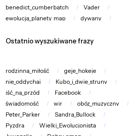
benedict_cumberbatch
Vader
ewolucja_planety_map
dywany
Ostatnio wyszukiwane frazy
rodzinna_miłość
geje_hokeje
nie_oddychaj
Kubo_i_dwie_struny
iść_na_przód
Facebook
świadomość
wir
obóz_muzyczny
Peter_Parker
Sandra_Bullock
Pyzdra
Wielki_Ewolucjonista