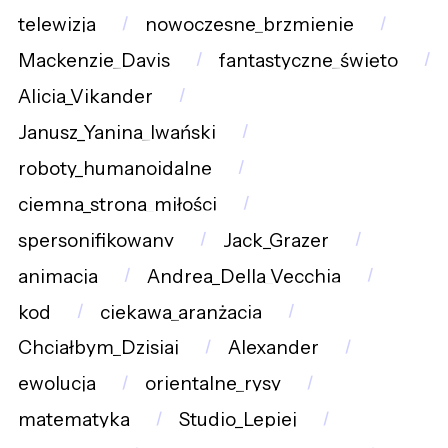
telewizja
nowoczesne_brzmienie
Mackenzie_Davis
fantastyczne_święto
Alicia_Vikander
Janusz_Yanina_Iwański
roboty_humanoidalne
ciemna_strona_miłości
spersonifikowany
Jack_Grazer
animacja
Andrea_Della_Vecchia
kod
ciekawa_aranżacja
Chciałbym_Dzisiaj
Alexander
ewolucja
orientalne_rysy
matematyka
Studio_Lepiej