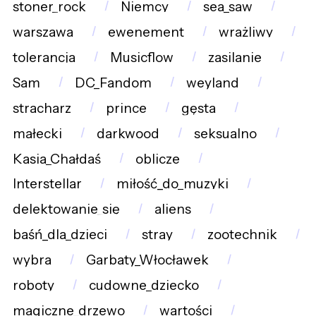
stoner_rock
Niemcy
sea_saw
warszawa
ewenement
wrażliwy
tolerancja
Musicflow
zasilanie
Sam
DC_Fandom
weyland
stracharz
prince
gęsta
małecki
darkwood
seksualno
Kasia_Chałdaś
oblicze
Interstellar
miłość_do_muzyki
delektowanie_się
aliens
baśń_dla_dzieci
stray
zootechnik
wybra
Garbaty_Włocławek
roboty
cudowne_dziecko
magiczne_drzewo
wartości