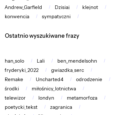
Andrew_Garfield
Dzisiaj
klejnot
konwencja
sympatyczni
Ostatnio wyszukiwane frazy
han_solo
Lali
ben_mendelsohn
fryderyki_2022
gwiazdka_serc
Remake
Uncharted4
odrodzenie
środki
miłośnicy_lotnictwa
telewizor
londyn
metamorfoza
poetycki_tekst
zagranica