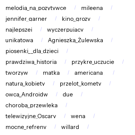
melodia_na_pozytywce
mileena
jennifer_garner
kino_grozy
najlepszej
wyczerpujący
unikatowa
Agnieszka_Żulewska
piosenki__dla_dzieci
prawdziwa_historia
przykre_uczucie
tworzyw
matka
americana_
natura_kobiety
przelot_komety
owca_Androidw
due
choroba_przewleka
telewizyjne_Oscary
wena
mocne_refreny
willard