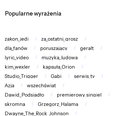
Popularne wyrażenia
zakon_jedi
za_ostatni_grosz
dla_fanów
poruszający
geralt
lyric_video
muzyka_ludowa
kim_wexler
kapsuła_Orion
Studio_Trigger
Gabi
serwis_tv
Azja
wszechświat
Dawid_Podsiadło
premierowy_singiel
skromna
Grzegorz_Halama
Dwayne_The_Rock_Johnson