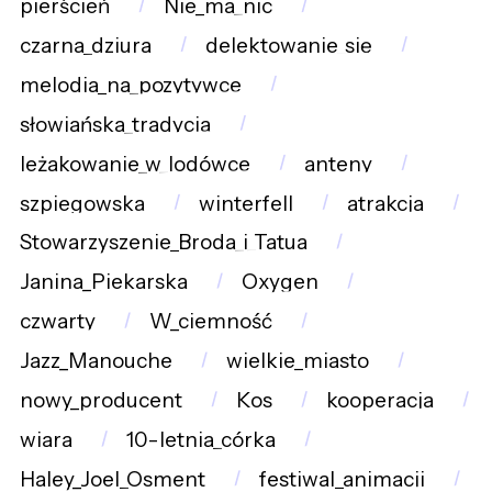
pierścień
Nie_ma_nic
czarna_dziura
delektowanie_się
melodia_na_pozytywce
słowiańska_tradycja
leżakowanie_w_lodówce
anteny
szpiegowska
winterfell
atrakcja
Stowarzyszenie_Broda_i_Tatua
Janina_Piekarska
Oxygen
czwarty
W_ciemność
Jazz_Manouche
wielkie_miasto
nowy_producent
Kos
kooperacja
wiara
10-letnia_córka
Haley_Joel_Osment
festiwal_animacji