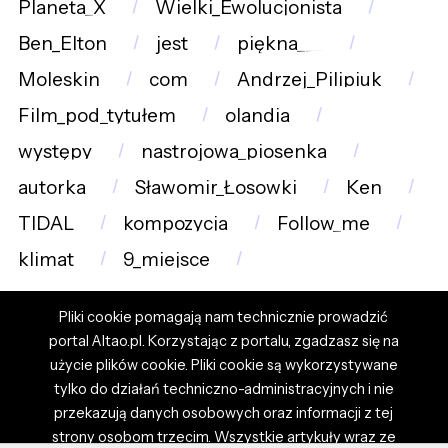
Planeta_X
Wielki_Ewolucjonista
Ben_Elton
jest
piękna___
Moleskin
com
Andrzej_Pilipiuk
Film_pod_tytułem
olandia
występy
nastrojowa_piosenka
autorka
Sławomir_Łosowki
Ken
TIDAL
kompozycja
Follow_me
klimat
9_miejsce
Pliki cookie pomagają nam technicznie prowadzić
portal Altao.pl. Korzystając z portalu, zgadzasz się na
użycie plików cookie. Pliki cookie są wykorzystywane
tylko do działań techniczno-administracyjnych i nie
przekazują danych osobowych oraz informacji z tej
strony osobom trzecim. Wszystkie artykuły wraz ze