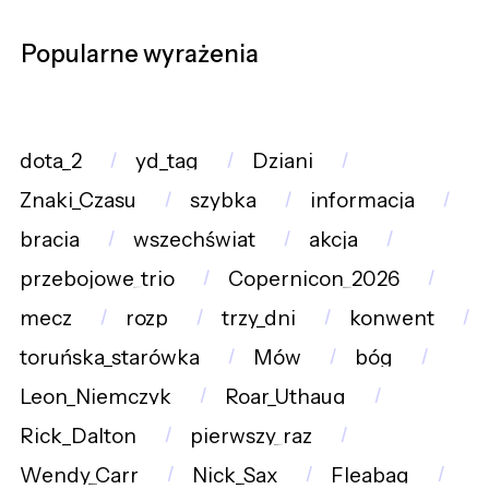
Popularne wyrażenia
dota_2
yd_tag
Dziani
Znaki_Czasu
szybka
informacja
bracia
wszechświat
akcja
przebojowe_trio
Copernicon_2026
mecz
rozp
trzy_dni
konwent
toruńska_starówka
Mów
bóg
Leon_Niemczyk
Roar_Uthaug
Rick_Dalton
pierwszy_raz
Wendy_Carr
Nick_Sax
Fleabag