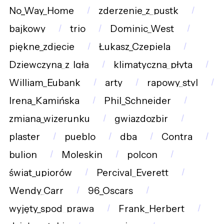
No_Way_Home
zderzenie_z_pustk
bajkowy
trio
Dominic_West
piękne_zdjęcie
Łukasz_Czepiela
Dziewczyna_z_Igłą
klimatyczna_płyta
William_Eubank
arty
rapowy_styl
Irena_Kamińska
Phil_Schneider
zmiana_wizerunku
gwiazdozbir
plaster
pueblo
dba
Contra
bulion
Moleskin
polcon
świat_upiorów
Percival_Everett
Wendy_Carr
96_Oscars
wyjęty_spod_prawa
Frank_Herbert