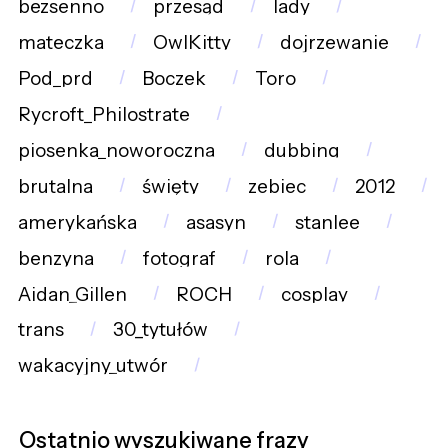
bezsenno
przesąd
lady
mateczka
OwlKitty
dojrzewanie
Pod_prd
Boczek
Toro
Rycroft_Philostrate
piosenka_noworoczna
dubbing
brutalna
święty
zebiec
2012
amerykańska
asasyn
stanlee
benzyna
fotograf
rola
Aidan_Gillen
ROCH
cosplay
trans
30_tytułów
wakacyjny_utwór
Ostatnio wyszukiwane frazy