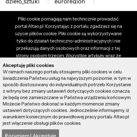
dzieło_sztuki
euroregion
Pliki cookie pomagają nam technicznie prowadzić
portal Altao.pl. Korzystając z portalu, zgadzasz się na
użycie plików cookie. Pliki cookie są wykorzystywane
tylko do działań techniczno-administracyjnych i nie
przekazują danych osobowych oraz informacji z tej
strony osobom trzecim. Wszystkie artykuły wraz ze
zdjęciami i materiałami dostępnymi na portalu są
Akceptuję pliki cookies
własnością użytkowników. Administrator i właściciel
W ramach naszego portalu stosujemy pliki cookies w celu
portalu nie ponosi odpowiedzialności za tresci
świadczenia Państwu usług na najwyższym poziomie, w tym w
sposób dostosowany do indywidualnych potrzeb. Korzystanie
prezentowane przez autorów artykułów. Dodając
z witryny bez zmiany ustawień dotyczących cookies oznacza,
artykuł, zgadzasz się z regulaminem portalu oraz
że będą one zamieszczane w Państwa urządzeniu końcowym.
ponosisz odpowiedzialność za wszystkie materiały
Możecie Państwo dokonać w każdym momencie zmiany
umieszczone przez Ciebie na stronie altao.pl.
ustawień dotyczących cookies. Jednocześnie informujemy, iż
Szczegóły dostępne w regulaminie portalu.
warunkiem koniecznym do prawidłowej pracy portalu Altao.pl
jest włączenie obsługi plików cookies.
© 2026 altao.pl. Wszystkie prawa zastrzeżone.
Rozumiem I Akceptuję
0.056