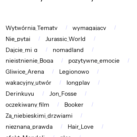
Wytwórnia_Tematy
wymagający
Nie_pytaj
Jurassic_World
Dajcie_mi_g
nomadland
nieistnienie_Boga
pozytywne_emocje
Gliwice_Arena
Legionowo
wakacyjny_utwór
longplay
Derinkuyu
Jon_Fosse
oczekiwany_film
Booker
Za_niebieskimi_drzwiami
nieznana_prawda
Hair_Love