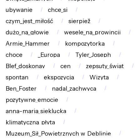
ubywanie
chce_si
czym_jest_miłość
sierpiež
dużo_na_głowie
wesele_na_prowincji
Armie_Hammer
kompozytorka
choce
_Europa
Tyler_Joseph
Blef_doskonay
cen
zepsuty_świat
spontan
ekspozycja
Wizyta
Ben_Foster
nadal_zachwyca
pozytywne_emocje
anna-maria_sieklucka
klimatyczna_płyta
Muzeum_Sił_Powietrznych_w_Dęblinie