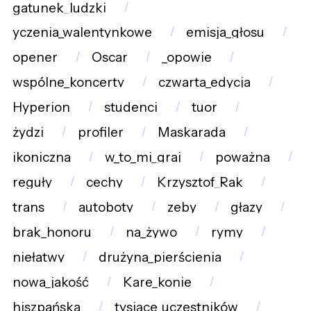
gatunek_ludzki
yczenia_walentynkowe
emisja_głosu
opener
Oscar
_opowie
wspólne_koncerty
czwarta_edycja
Hyperion
studenci
tuor
żydzi
profiler
Maskarada
ikoniczna
w_to_mi_graj
poważna
reguły
cechy
Krzysztof_Rak
trans
autoboty
zeby
głazy
brak_honoru
na_żywo
rymy
niełatwy
drużyna_pierścienia
nowa_jakość
Kare_konie
hiszpańska
tysiące_uczestników