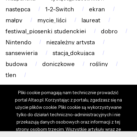
następca
1-2-Switch
ekran
małpy
mycie_liści
laureat
festiwal_piosenki_studenckiej
dobro
Nintendo
niezależny_artysta
sansewieria
stacja_dokująca
budowa
doniczkowe
rośliny
tlen
Pliki cookie pomagają nam technicznie prowadzić
portal Altao.pl. Korzystając z portalu, zgadzasz się na
użycie plików cookie. Pliki cookie są wykorzystywane
tylko do działań techniczno-administracyjnych i nie
przekazują danych osobowych oraz informacji z tej
strony osobom trzecim. Wszystkie artykuły wraz ze
zdjęciami i materiałami dostępnymi na portalu są