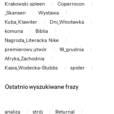
Krakowski_spleen
Copernicon
_Skansen
Wystawa
Kuba_Klawiter
Dni_Włocławka
komuna
Biblia
Nagroda_Literacka_Nike
premierowy_utwór
18_grudnia
Afryka_Zachodnia
Kasia_Wodecka-Stubbs
spider
Ostatnio wyszukiwane frazy
analiza
strój
Returnal