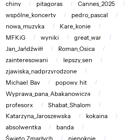
chiny
pitagoras
Cannes_2025
wspólne_koncerty
pedro_pascal
nowa_muzyka
Kare_konie
MFKiG
wyniki
great_war
Jan_Jańdźwiłł
Roman_Osica
zainteresowani
lepszy_sen
zjawiska_nadprzyrodzone
Michael_Bay
popowy_hit
Wyprawa_pana_Abakanowicza
profesorx
Shabat_Shalom
Katarzyna_Jaroszewska
kokaina
absolwentka
banda
Święto_Zmarłych
niepokoje