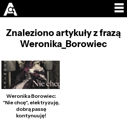
Znaleziono artykuły z frazą
Weronika_Borowiec
Weronika Borowiec:
"Nie chcę", elektryzuję,
dobrą passę
kontynuuję!