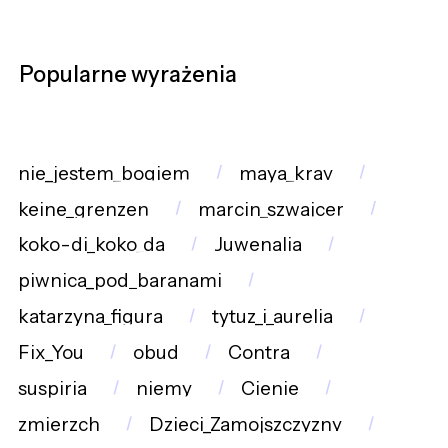
Popularne wyrażenia
nie_jestem_bogiem
maya_krav
keine_grenzen
marcin_szwajcer
koko-di_koko_da
Juwenalia
piwnica_pod_baranami
katarzyna_figura
tytuz_i_aurelia
Fix_You
obud
Contra
suspiria
niemy
Cienie
zmierzch
Dzieci_Zamojszczyzny