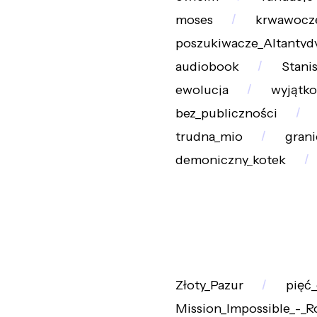
moses
krwawocz
poszukiwacze_Altantyd
audiobook
Stani
ewolucja
wyjątko
bez_publiczności
trudna_mio
grani
demoniczny_kotek
Złoty_Pazur
pięć
Mission_Impossible_-_