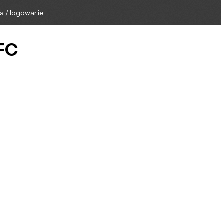
ga / logowanie
MFC