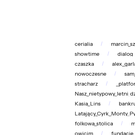
cerialia
marcin_sz
showtime
dialog
czaszka
alex_gar
nowoczesne
sam
stracharz
_platf
Nasz_nietypowy_letni_d
Kasia_Lins
bankr
Latający_Cyrk_Monty_P
folkowa_stolica
m
owicim
fundacje