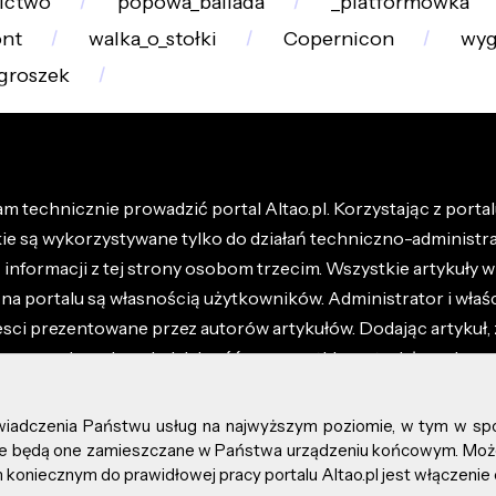
ictwo
popowa_ballada
_platformówka
nt
walka_o_stołki
Copernicon
wy
groszek
m technicznie prowadzić portal Altao.pl. Korzystając z portalu
kie są wykorzystywane tylko do działań techniczno-administra
nformacji z tej strony osobom trzecim. Wszystkie artykuły wr
na portalu są własnością użytkowników. Administrator i właśc
esci prezentowane przez autorów artykułów. Dodając artykuł, 
z ponosisz odpowiedzialność za wszystkie materiały umieszc
óły dostępne w regulaminie portalu.
świadczenia Państwu usług na najwyższym poziomie, w tym w sp
kie prawa zastrzeżone.
, że będą one zamieszczane w Państwa urządzeniu końcowym. M
koniecznym do prawidłowej pracy portalu Altao.pl jest włączenie 