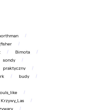
northman
_fisher
t
Bimota
sondy
praktyczny
rk
budy
ouls_like
Krzywy_Las
zywary