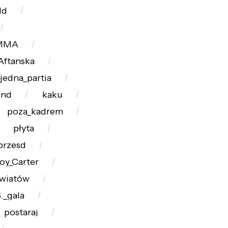
ld
MMA
Aftanska
jedna_partia
end
kaku
poza_kadrem
płyta
przesd
y_Carter
światów
._gala
postaraj