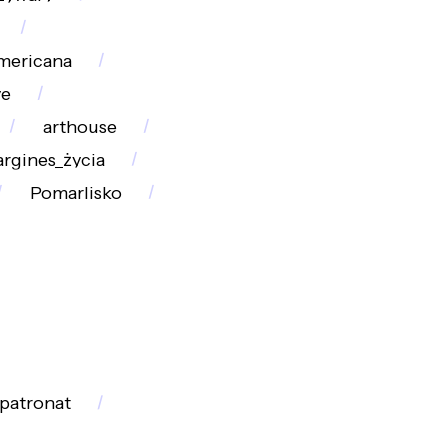
mericana
ve
arthouse
rgines_życia
Pomarlisko
patronat