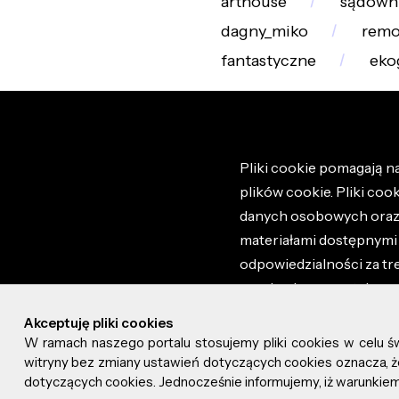
arthouse
sądown
dagny_miko
remo
fantastyczne
eko
Pliki cookie pomagają na
plików cookie. Pliki coo
danych osobowych oraz i
materiałami dostępnymi 
odpowiedzialności za tr
regulaminem portalu ora
stronie altao.pl. Szczeg
Akceptuję pliki cookies
W ramach naszego portalu stosujemy pliki cookies w celu 
© 2026 altao.pl. Wszyst
witryny bez zmiany ustawień dotyczących cookies oznacza
dotyczących cookies. Jednocześnie informujemy, iż warunkiem 
0.046