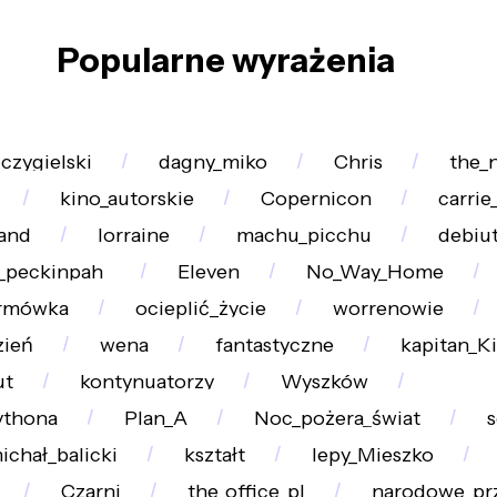
Popularne wyrażenia
czygielski
dagny_miko
Chris
the_
kino_autorskie
Copernicon
carrie
land
lorraine
machu_picchu
debiu
_peckinpah_
Eleven
No_Way_Home
ormówka
ocieplić_życie
worrenowie
zień
wena
fantastyczne
kapitan_Ki
ut
kontynuatorzy
Wyszków
ythona
Plan_A
Noc_pożera_świat
s
ichał_balicki
kształt
lepy_Mieszko
Czarni
the_office_pl
narodowe_pr