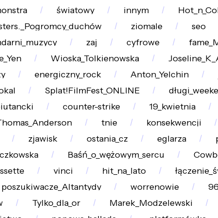
onstra
światowy
innym
Hot_n_Co
sters._Pogromcy_duchów
ziomale
seo
ndarni_muzycy
zaj
cyfrowe
fame_
e_Yen
Wioska_Tolkienowska
Joseline_K_
zy
energiczny_rock
Anton_Yelchin
okal
Splat!FilmFest_ONLINE
długi_week
iutancki
counter-strike
19_kwietnia
Thomas_Anderson
tnie
konsekwencji
zjawisk
ostania_cz
eglarza
czkowska
Baśń_o_wężowym_sercu
Cowbo
ssette
vinci
hit_na_lato
łączenie_
poszukiwacze_Altantydy
worrenowie
96
w
Tylko_dla_or
Marek_Modzelewski