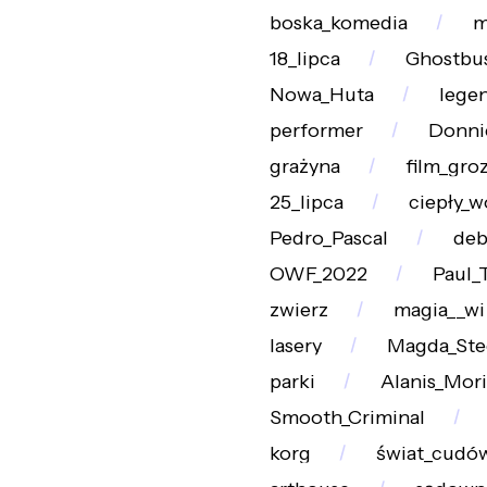
boska_komedia
m
18_lipca
Ghostbu
Nowa_Huta
lege
performer
Donni
grażyna
film_gro
25_lipca
ciepły_w
Pedro_Pascal
deb
OWF_2022
Paul_
zwierz
magia__wi
lasery
Magda_Ste
parki
Alanis_Mori
Smooth_Criminal
korg
świat_cudó