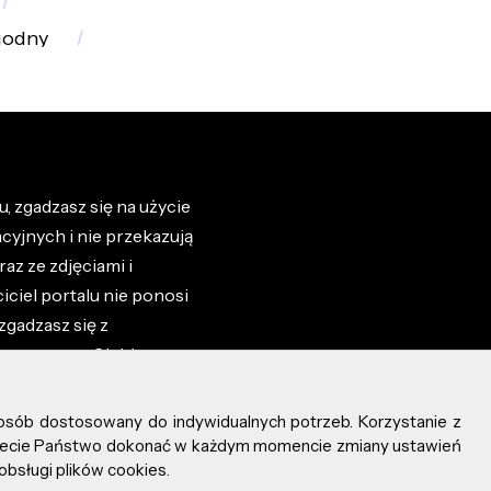
godny
, zgadzasz się na użycie
cyjnych i nie przekazują
az ze zdjęciami i
iciel portalu nie ponosi
zgadzasz się z
zone przez Ciebie na
osób dostosowany do indywidualnych potrzeb. Korzystanie z
ożecie Państwo dokonać w każdym momencie zmiany ustawień
obsługi plików cookies.