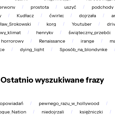
erwony
prostota
uszyć
podchody
y
Kudłacz
ćwirlej
dojrzała
a
sław_Srokowski
korg
Youtuber
dri
wy_klimat
henrykv
świąteczny_przebój
horrorowy
Renaissance
irange
ma
ce
dying_light
Sposób_na_blondynkę
Ostatnio wyszukiwane frazy
_opowiadań
pewnego_razu_w_hollywood
Rogue_Nation
niedojrzali
księżniczki