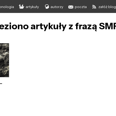
onologia
artykuły
autorzy
poczta
załóż blo
eziono artykuły z frazą S
 –