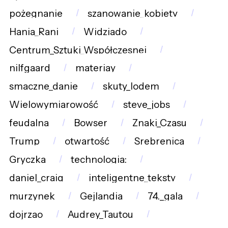
pożegnanie
szanowanie_kobiety
Hania_Rani
Widziado
Centrum_Sztuki_Współczesnej
nilfgaard
materiay
smaczne_danie
skuty_lodem
Wielowymiarowość
steve_jobs
feudalna
Bowser
Znaki_Czasu
Trump
otwartość
Srebrenica
Gryczka
technologia:
daniel_craig
inteligentne_teksty
murzynek
Gejlandia
74._gala
dojrzao
Audrey_Tautou