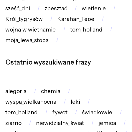
sześć_dni
zbesztać
wietlenie
Król_tygrysów
Karahan_Tepe
wojna_w_wietnamie
tom_holland
moja_lewa_stopa
Ostatnio wyszukiwane frazy
alegoria
chemia
wyspa_wielkanocna
leki
tom_holland
żywot
świadkowie
ziarno
niewidzialny_świat
jemioa