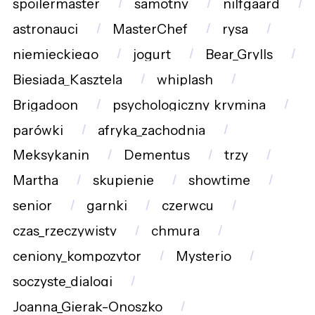
spoilermaster
samotny
nilfgaard
astronauci
MasterChef
rysa
niemieckiego
jogurt
Bear_Grylls
Biesiada_Kasztela
whiplash
Brigadoon
psychologiczny_krymina
parówki
afryka_zachodnia
Meksykanin
Dementus
trzy
Martha
skupienie
showtime
senior
garnki
czerwcu
czas_rzeczywisty
chmura
ceniony_kompozytor
Mysterio
soczyste_dialogi
Joanna_Gierak-Onoszko