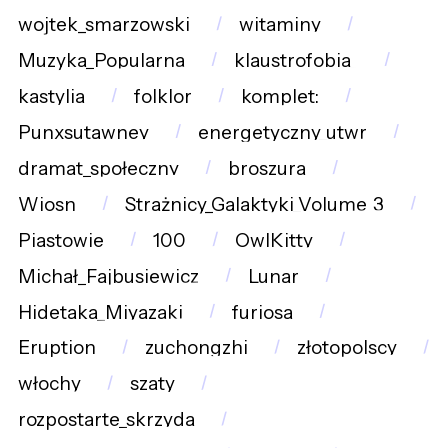
wojtek_smarzowski
witaminy
Muzyka_Popularna
klaustrofobia_
kastylia
folklor
komplet:
Punxsutawney
energetyczny_utwr
dramat_społeczny
broszura
Wiosn
Strażnicy_Galaktyki_Volume_3
Piastowie
100
OwlKitty
Michał_Fajbusiewicz
Lunar
Hidetaka_Miyazaki
furiosa
Eruption
zuchongzhi
złotopolscy
włochy
szaty
rozpostarte_skrzyda