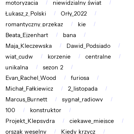
motoryzacja
niewidzialny_świat
Łukasz_z_Polski
Orły_2022
romantyczny_przekaz
kie
Beata_Ejzenhart
bana
Maja_Kleczewska
Dawid_Podsiado
wiat_cudw
korzenie
centralne
unikalna
sezon_2
Evan_Rachel_Wood
furiosa
Michał_Fałkiewicz
2_listopada
Marcus_Burnett
sygnał_radiowy
100
konstruktor
Projekt_Klepsydra
ciekawe_miejsce
orszak_weselny
Kiedy_krzycz