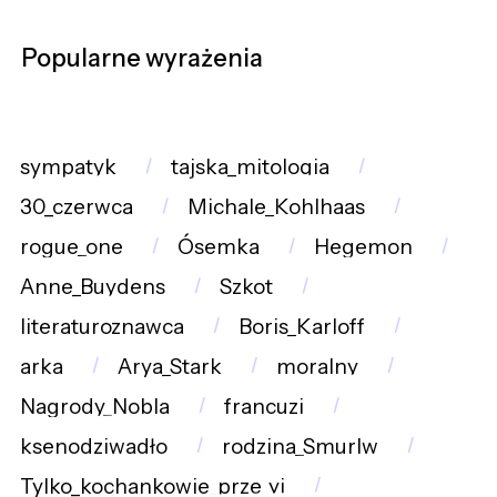
Popularne wyrażenia
sympatyk
tajska_mitologia
30_czerwca
Michale_Kohlhaas
rogue_one
Ósemka
Hegemon
Anne_Buydens
Szkot
literaturoznawca
Boris_Karloff
arka
Arya_Stark
moralny
Nagrody_Nobla
francuzi
ksenodziwadło
rodzina_Smurlw
Tylko_kochankowie_prze_yj