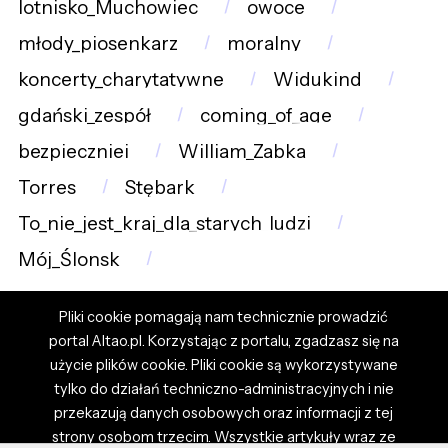
lotnisko_Muchowiec
owoce
młody_piosenkarz
moralny
koncerty_charytatywne
Widukind
gdański_zespół
coming_of_age
bezpieczniei
William_Zabka
Torres
Stębark
To_nie_jest_kraj_dla_starych_ludzi
Mój_Ślonsk
Pliki cookie pomagają nam technicznie prowadzić
portal Altao.pl. Korzystając z portalu, zgadzasz się na
użycie plików cookie. Pliki cookie są wykorzystywane
tylko do działań techniczno-administracyjnych i nie
przekazują danych osobowych oraz informacji z tej
strony osobom trzecim. Wszystkie artykuły wraz ze