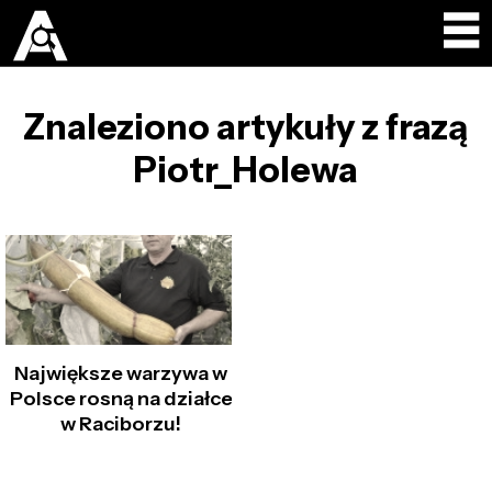
Znaleziono artykuły z frazą
Piotr_Holewa
Największe warzywa w
Polsce rosną na działce
w Raciborzu!