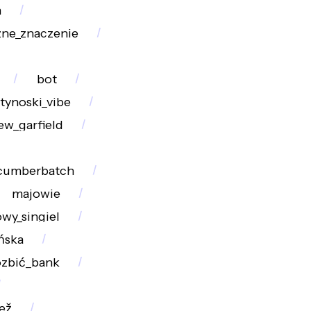
m
zne_znaczenie
bot
atynoski_vibe
ew_garfield
cumberbatch
majowie
wy_singiel
ńska
ozbić_bank
ež