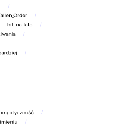
u
Fallen_Order
hit_na_lato
iwania
bardziej
ompatyczność
imieniu