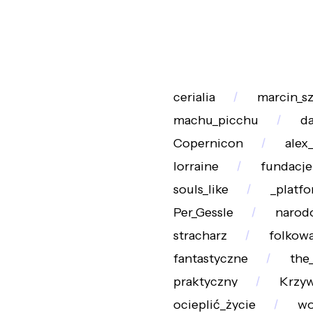
cerialia
marcin_sz
machu_picchu
d
Copernicon
alex
lorraine
fundacje
souls_like
_platf
Per_Gessle
narod
stracharz
folkowa
fantastyczne
the_
praktyczny
Krzyw
ocieplić_życie
wo