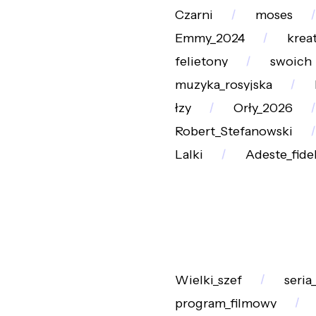
Czarni
moses
Emmy_2024
krea
felietony
swoich
muzyka_rosyjska
łzy
Orły_2026
Robert_Stefanowski
Lalki
Adeste_fide
Wielki_szef
seria
program_filmowy