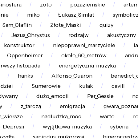
inosfera
zoto
pozaziemskie
arte
nie
miko
Łukasz_Simlat
symbolic
Sam_Claflin
Złote_Maski
quizy
Jezus_Chrystus
rodzajw
akustyczny
konstruktor
niepoprawni_marzyciele
l
Oppenheimer
około_60_metrów
andr
erwszy_listopada
energetyczna_muzyka
hanks
Alfonso_Cuaron
benedict_
dziei
Sumerowie
kulak
cavill
dywany
dużo_emocji
Per_Gessle
no
y
z_tarczą
emigracja
gwara_pozna
_wiersze
nadludzka_moc
warto
r
_Depresji
wyjątkowa_muzyka
syberia
szydła
sapindus_mukorossi
hiperprzestrz