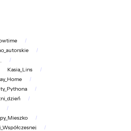
owtime
no_autorskie
_
Kasia_Lins
ay_Home
ty_Pythona
ni_dzień
epy_Mieszko
i_Współczesnej