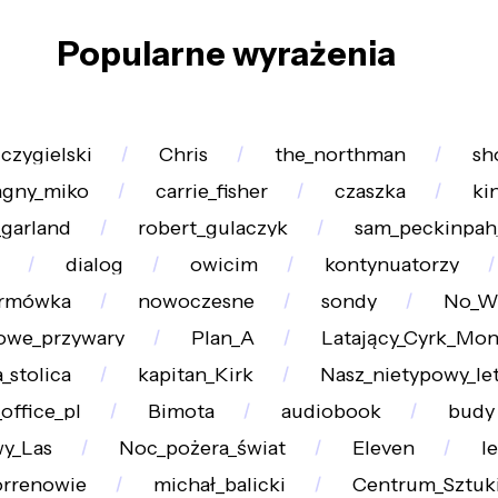
Popularne wyrażenia
czygielski
Chris
the_northman
sh
agny_miko
carrie_fisher
czaszka
ki
_garland
robert_gulaczyk
sam_peckinpah
dialog
owicim
kontynuatorzy
ormówka
nowoczesne
sondy
No_W
owe_przywary
Plan_A
Latający_Cyrk_Mon
_stolica
kapitan_Kirk
Nasz_nietypowy_let
office_pl
Bimota
audiobook
budy
y_Las
Noc_pożera_świat
Eleven
l
rrenowie
michał_balicki
Centrum_Sztuk