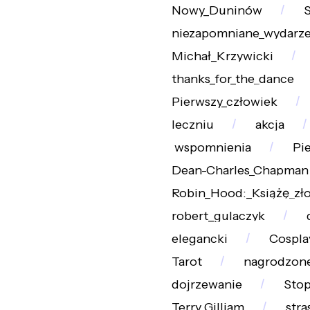
Nowy_Duninów
S
niezapomniane_wydarze
Michał_Krzywicki
thanks_for_the_dance
Pierwszy_człowiek
leczniu
akcja
wspomnienia
Pi
Dean-Charles_Chapman
Robin_Hood:_Książę_zło
robert_gulaczyk
elegancki
Cospla
Tarot
nagrodzone
dojrzewanie
Stop
Terry_Gilliam
stra