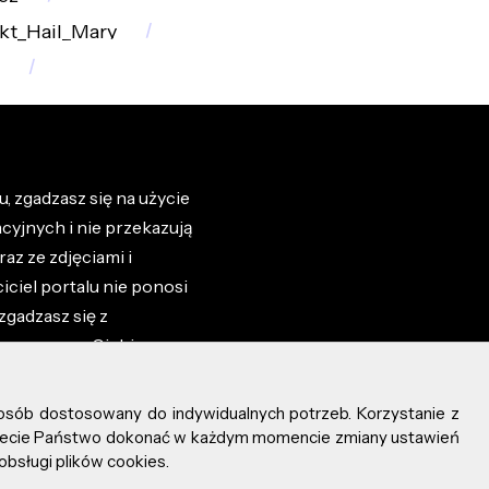
kt_Hail_Mary
, zgadzasz się na użycie
cyjnych i nie przekazują
az ze zdjęciami i
iciel portalu nie ponosi
zgadzasz się z
zone przez Ciebie na
osób dostosowany do indywidualnych potrzeb. Korzystanie z
ożecie Państwo dokonać w każdym momencie zmiany ustawień
obsługi plików cookies.