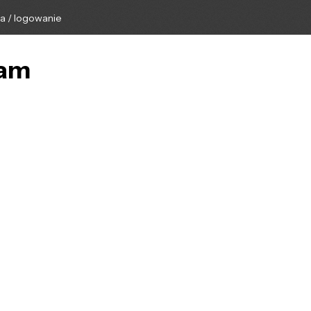
ga / logowanie
ram