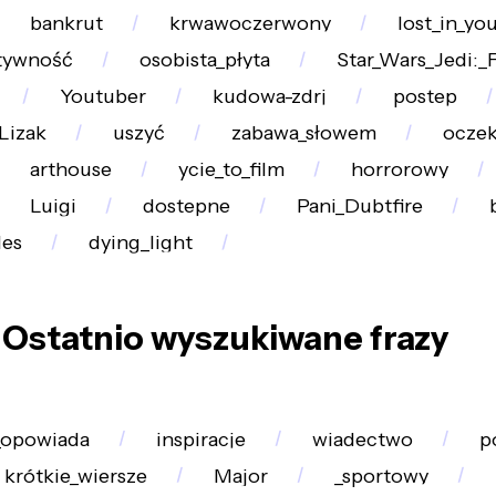
bankrut
krwawoczerwony
lost_in_yo
tywność
osobista_płyta
Star_Wars_Jedi:_
Youtuber
kudowa-zdrj
postep
Lizak
uszyć
zabawa_słowem
oczek
arthouse
ycie_to_film
horrorowy
Luigi
dostepne
Pani_Dubtfire
les
dying_light
Ostatnio wyszukiwane frazy
_opowiada
inspiracje
wiadectwo
p
krótkie_wiersze
Major
_sportowy