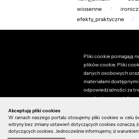
wiosenne
ironic
efekty_praktyczne
Pliki cookie pomagają na
plików cookie. Pliki coo
danych osobowych oraz i
materiałami dostępnymi 
odpowiedzialności za tr
regulaminem portalu ora
stronie altao.pl. Szczeg
Akceptuję pliki cookies
W ramach naszego portalu stosujemy pliki cookies w celu 
© 2026 altao.pl. Wszyst
witryny bez zmiany ustawień dotyczących cookies oznacza
dotyczących cookies. Jednocześnie informujemy, iż warunkiem 
0.057