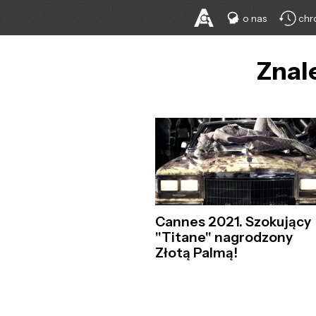
o nas
chr
Znal
Cannes 2021. Szokujący
"Titane" nagrodzony
Złotą Palmą!