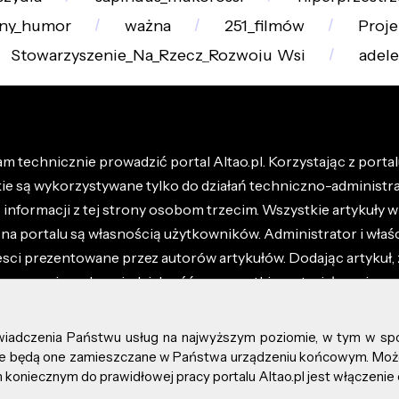
zny_humor
ważna
251_filmów
Proje
Stowarzyszenie_Na_Rzecz_Rozwoju_Wsi
adele
m technicznie prowadzić portal Altao.pl. Korzystając z portalu
kie są wykorzystywane tylko do działań techniczno-administra
nformacji z tej strony osobom trzecim. Wszystkie artykuły wr
na portalu są własnością użytkowników. Administrator i właśc
esci prezentowane przez autorów artykułów. Dodając artykuł, 
z ponosisz odpowiedzialność za wszystkie materiały umieszc
óły dostępne w regulaminie portalu.
świadczenia Państwu usług na najwyższym poziomie, w tym w sp
kie prawa zastrzeżone.
, że będą one zamieszczane w Państwa urządzeniu końcowym. M
koniecznym do prawidłowej pracy portalu Altao.pl jest włączenie 