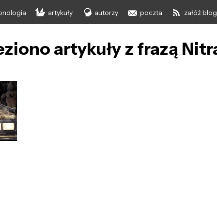
onologia
artykuły
autorzy
poczta
załóż blo
eziono artykuły z frazą Nit