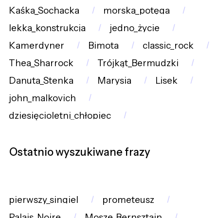
Kaśka_Sochacka
morska_potęga
lekka_konstrukcja
jedno_życie
Kamerdyner
Bimota
classic_rock
Thea_Sharrock
Trójkąt_Bermudzki
Danuta_Stenka
Marysia
Lisek
john_malkovich
dziesięcioletni_chłopiec
Ostatnio wyszukiwane frazy
pierwszy_singiel
prometeusz
Palais_Noire
Mosze_Bernsztajn