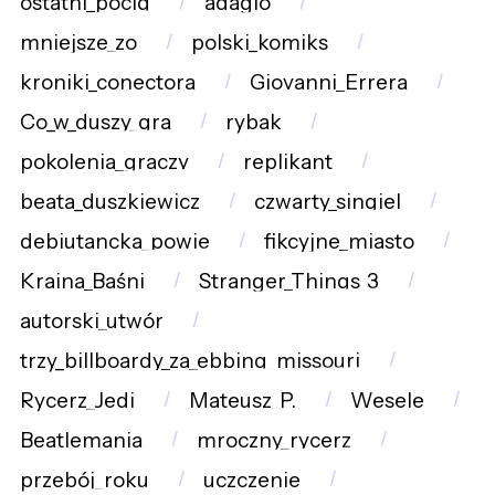
ostatni_pocig
adagio
mniejsze_zo
polski_komiks
kroniki_conectora
Giovanni_Errera
Co_w_duszy_gra
rybak
pokolenia_graczy
replikant
beata_duszkiewicz
czwarty_singiel
debiutancka_powie
fikcyjne_miasto
Kraina_Baśni
Stranger_Things_3
autorski_utwór
trzy_billboardy_za_ebbing_missouri
Rycerz_Jedi
Mateusz_P.
Wesele
Beatlemania
mroczny_rycerz
przebój_roku
uczczenie