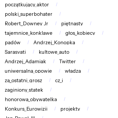
początkujący_aktor
polski_superbohater
Robert_Downey_Jr
piętnasty
tajemnice_konklawe
głos_kobiecy
padów
Andrzej_Konopka
Sarasvati
kultowe_auto
Andrzej_Adamiak
Twitter
uniwersalna_opowie
władza
za_ostatni_grosz
cz_i
zaginiony_statek
honorowa_obywatelka
Konkurs_Eurowizji
projekty