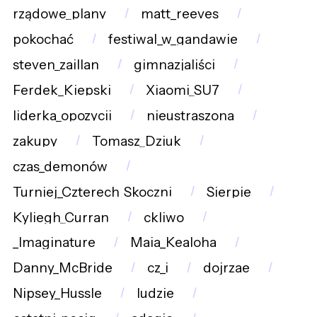
rządowe_plany
matt_reeves
pokochać
festiwal_w_gandawie
steven_zaillan
gimnazjaliści
Ferdek_Kiepski
Xiaomi_SU7
liderka_opozycji
nieustraszona
zakupy
Tomasz_Dziuk
czas_demonów
Turniej_Czterech_Skoczni
Sierpie
Kyliegh_Curran
ckliwo
_Imaginature
Maia_Kealoha
Danny_McBride
cz_i
dojrzae
Nipsey_Hussle
ludzie