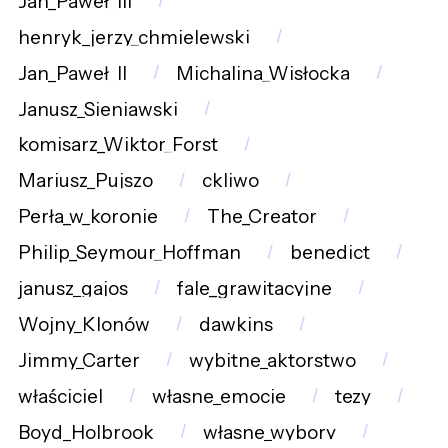
Jan_Paweł_III
henryk_jerzy_chmielewski
Jan_Paweł_II
Michalina_Wisłocka
Janusz_Sieniawski
komisarz_Wiktor_Forst
Mariusz_Pujszo
ckliwo
Perła_w_koronie
The_Creator
Philip_Seymour_Hoffman
benedict
janusz_gajos
fale_grawitacyjne
Wojny_Klonów
dawkins
Jimmy_Carter
wybitne_aktorstwo
właściciel
własne_emocje
tezy
Boyd_Holbrook
własne_wybory