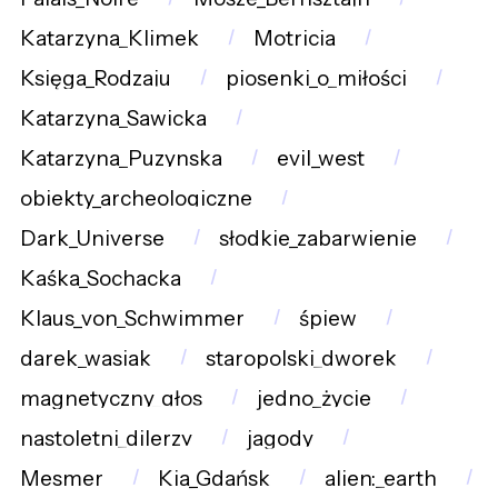
Katarzyna_Klimek
Motricia
Księga_Rodzaju
piosenki_o_miłości
Katarzyna_Sawicka
Katarzyna_Puzynska
evil_west
obiekty_archeologiczne
Dark_Universe
słodkie_zabarwienie
Kaśka_Sochacka
Klaus_von_Schwimmer
śpiew
darek_wasiak
staropolski_dworek
magnetyczny_głos
jedno_życie
nastoletni_dilerzy
jagody
Mesmer
Kia_Gdańsk
alien:_earth