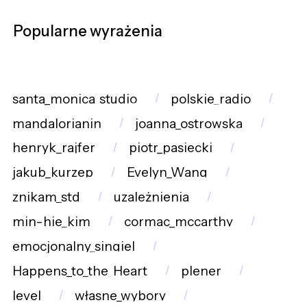
Popularne wyrażenia
santa_monica_studio
polskie_radio
mandalorianin
joanna_ostrowska
henryk_rajfer
piotr_pasiecki
jakub_kurzep
Evelyn_Wang
znikam_std
uzależnienia
min-hie_kim
cormac_mccarthy
emocjonalny_singiel
Happens_to_the_Heart
plener
level
własne_wybory