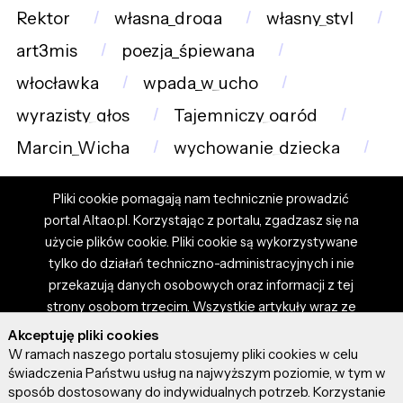
Rektor
własna_droga
własny_styl
art3mis
poezja_śpiewana
włocławka
wpada_w_ucho
wyrazisty_głos
Tajemniczy_ogród
Marcin_Wicha
wychowanie_dziecka
Pliki cookie pomagają nam technicznie prowadzić
portal Altao.pl. Korzystając z portalu, zgadzasz się na
użycie plików cookie. Pliki cookie są wykorzystywane
tylko do działań techniczno-administracyjnych i nie
przekazują danych osobowych oraz informacji z tej
strony osobom trzecim. Wszystkie artykuły wraz ze
zdjęciami i materiałami dostępnymi na portalu są
Akceptuję pliki cookies
własnością użytkowników. Administrator i właściciel
W ramach naszego portalu stosujemy pliki cookies w celu
portalu nie ponosi odpowiedzialności za tresci
świadczenia Państwu usług na najwyższym poziomie, w tym w
sposób dostosowany do indywidualnych potrzeb. Korzystanie
prezentowane przez autorów artykułów. Dodając