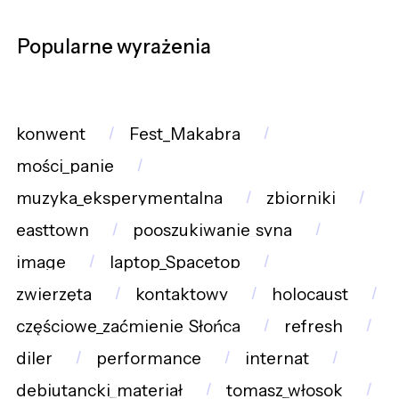
Popularne wyrażenia
konwent
Fest_Makabra
mości_panie
muzyka_eksperymentalna
zbiorniki
easttown
pooszukiwanie_syna
image
laptop_Spacetop
zwierzęta
kontaktowy
holocaust
częściowe_zaćmienie_Słońca
refresh
diler
performance
internat
debiutancki_materiał
tomasz_włosok