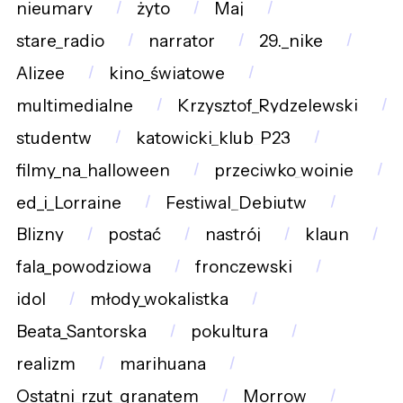
nieumary
żyto
Maj
stare_radio
narrator
29._nike
Alizee
kino_światowe
multimedialne
Krzysztof_Rydzelewski
studentw
katowicki_klub_P23
filmy_na_halloween
przeciwko_wojnie
ed_i_Lorraine
Festiwal_Debiutw
Blizny
postać
nastrój
klaun
fala_powodziowa
fronczewski
idol
młody_wokalistka
Beata_Santorska
pokultura
realizm
marihuana
Ostatni_rzut_granatem
Morrow