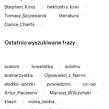
Stephen_King
hektolitry_krwi
Tomasz_Szczepanik
literatura
Dance_Charts
Ostatnio wyszukiwane frazy
szalom
licealistka
solidny
scenarzystka
Opowieści_z_Narnii
słodko-gorzki
powiedzmi
co-op
Artur_Paczesny
Mariusz_Wilczyński
klaun
nowa_osoba