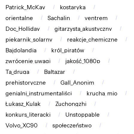
Patrick_McKay
kostaryka
orientalne
Sachalin
ventrem
Doc_Holliday
gitarzysta_akustyczny
piekarnik_solarny
reakcje_chemiczne
Bajdolandia
król_piratów
zwrócenie_uwagi
jakość_1080p
Ta_druga
Baltazar
prehistoryczne
Gall_Anonim
genialni_instrumentaliści
krucha_mio
Łukasz_Kulak
Zuchongzhi
konkurs_literacki
Unstoppable
Volvo_XC90
społeczeństwo