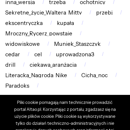
inna_wersja
trzeba
ochotnicy
Sekretne_życie_Waltera_Mitty
przebj
ekscentryczka
kupała
Mroczny_Rycerz_powstaje
widowiskowe
Muniek_Staszczyk
cedar
cel
uprowadzona3
drill
ciekawa_aranżacja
Literacka_Nagroda_Nike
Cicha_noc
Paradoks
Pliki cookie pomagają nam technicznie prowadzić
portal Altao.pl. Korzystając z portalu, zgadzasz się na
użycie plików cookie. Pliki cookie są wykorzystywane
tylko do działań techniczno-administracyjnych i nie