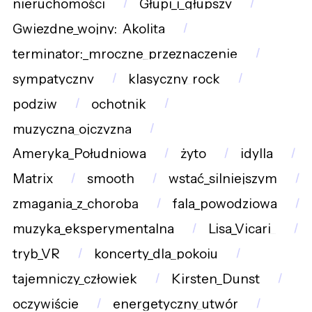
nieruchomości
Głupi_i_głupszy
Gwiezdne_wojny:_Akolita
terminator:_mroczne_przeznaczenie
sympatyczny
klasyczny_rock
podziw
ochotnik
muzyczna_ojczyzna
Ameryka_Południowa
żyto
idylla
Matrix
smooth
wstać_silniejszym
zmagania_z_chorobą
fala_powodziowa
muzyka_eksperymentalna
Lisa_Vicari_
tryb_VR
koncerty_dla_pokoju
tajemniczy_człowiek
Kirsten_Dunst
oczywiście
energetyczny_utwór