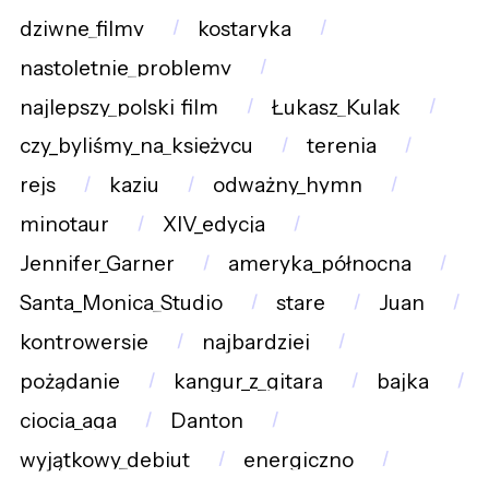
dziwne_filmy
kostaryka
nastoletnie_problemy
najlepszy_polski_film
Łukasz_Kulak
czy_byliśmy_na_księżycu
terenia
rejs
kaziu
odważny_hymn
minotaur
XIV_edycja
Jennifer_Garner
ameryka_północna
Santa_Monica_Studio
stare
Juan
kontrowersje
najbardziej
pożądanie
kangur_z_gitarą
bajka
ciocia_aga
Danton
wyjątkowy_debiut
energiczno