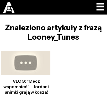
Znaleziono artykuły z frazą
Looney_Tunes
VLOG: "Mecz
wspomnień" – Jordan i
animki grają w kosza!