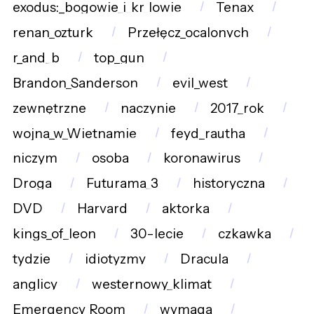
exodus:_bogowie_i_kr_lowie
Tenax
renan_ozturk
Przełęcz_ocalonych
r_and_b
top_gun
Brandon_Sanderson
evil_west
zewnętrzne
naczynie
2017_rok
wojna_w_Wietnamie
feyd_rautha
niczym
osoba
koronawirus
Droga
Futurama_3
historyczna
DVD
Harvard
aktorka
kings_of_leon
30-lecie
czkawka
tydzie
idiotyzmy
Dracula
anglicy
westernowy_klimat
Emergency_Room
wymaga