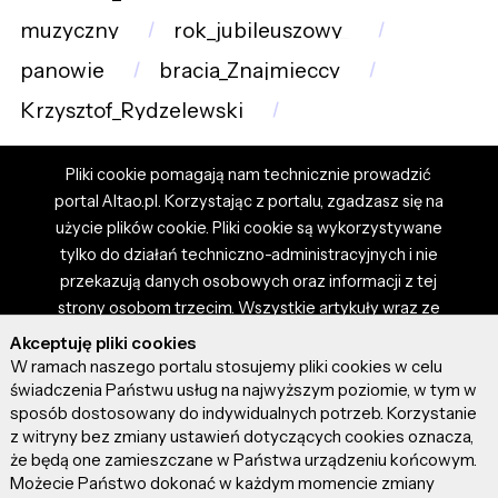
muzyczny
rok_jubileuszowy_
panowie
bracia_Znajmieccy
Krzysztof_Rydzelewski
Pliki cookie pomagają nam technicznie prowadzić
portal Altao.pl. Korzystając z portalu, zgadzasz się na
użycie plików cookie. Pliki cookie są wykorzystywane
tylko do działań techniczno-administracyjnych i nie
przekazują danych osobowych oraz informacji z tej
strony osobom trzecim. Wszystkie artykuły wraz ze
zdjęciami i materiałami dostępnymi na portalu są
Akceptuję pliki cookies
własnością użytkowników. Administrator i właściciel
W ramach naszego portalu stosujemy pliki cookies w celu
portalu nie ponosi odpowiedzialności za tresci
świadczenia Państwu usług na najwyższym poziomie, w tym w
sposób dostosowany do indywidualnych potrzeb. Korzystanie
prezentowane przez autorów artykułów. Dodając
z witryny bez zmiany ustawień dotyczących cookies oznacza,
artykuł, zgadzasz się z regulaminem portalu oraz
że będą one zamieszczane w Państwa urządzeniu końcowym.
ponosisz odpowiedzialność za wszystkie materiały
Możecie Państwo dokonać w każdym momencie zmiany
umieszczone przez Ciebie na stronie altao.pl.