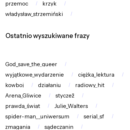
przemoc
krzyk
władysław_strzemiński
Ostatnio wyszukiwane frazy
God_save_the_queer
wyjątkowe_wydarzenie
ciężka_lektura
kowboj
działaniu
radiowy_hit
Arena_Gliwice
styczež
prawda_świąt
Julie_Walters
spider-man__uniwersum
serial_sf
zmagania
sądeczanin