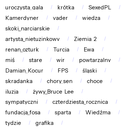
uroczysta_gala
krótka
SexedPL
Kamerdyner
vader
wiedza
skoki_narciarskie
artysta_nietuzinkowy
Ziemia_2
renan_ozturk
Turcja
Ewa
miś
stare
wir
powtarzalny
Damian_Kocur
FPS
śląski
skradanka
chory_sen
choce
iluzja
żywy_Bruce_Lee
sympatyczni
czterdziesta_rocznica
fundacja_fosa
sparta
Wiedźma
tydzie
grafika