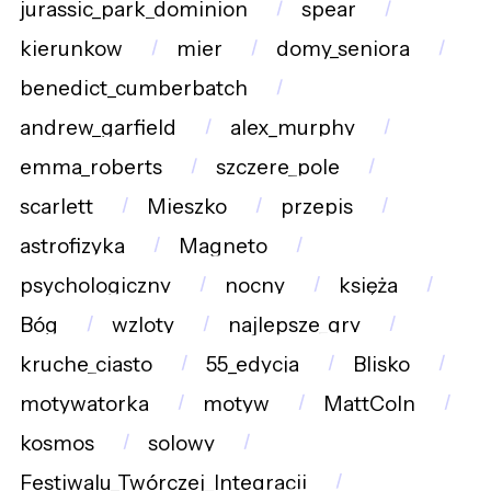
jurassic_park_dominion
spear
kierunkow
mier
domy_seniora
benedict_cumberbatch
andrew_garfield
alex_murphy
emma_roberts
szczere_pole
scarlett
Mieszko
przepis
astrofizyka
Magneto
psychologiczny
nocny
księża
Bóg
wzloty
najlepsze_gry
kruche_ciasto
55_edycja
Blisko
motywatorka
motyw
MattColn
kosmos
solowy
Festiwalu_Twórczej_Integracji