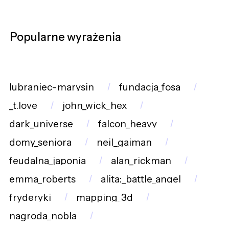
Popularne wyrażenia
lubraniec-marysin
fundacja_fosa
_t.love
john_wick_hex
dark_universe
falcon_heavy
domy_seniora
neil_gaiman
feudalna_japonia
alan_rickman
emma_roberts
alita:_battle_angel
fryderyki
mapping_3d
nagroda_nobla