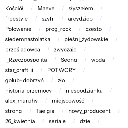
Kościół
Maeve
słyszałem
freestyle
szyfr
arcydzieo
Polowanie
prog_rock
czesto
siedemnastolatka
pieśni_żydowskie
prześladowca
zwyczaje
I_Rzeczpospolita
Seong
woda
star_craft_ii
POTWORY
golub-dobrzyń
zło
historia_przemocy
niespodzianka
alex_murphy
miejscowość
strong
Taelgia
nowy_producent
26_kwietnia
seriale
dzie