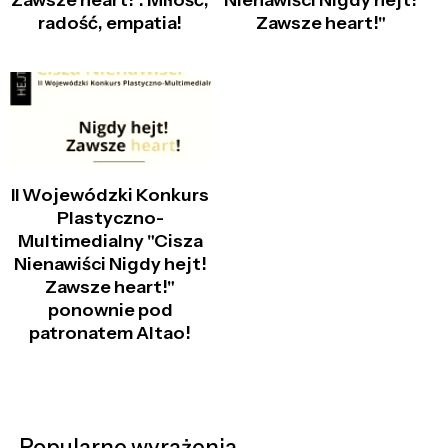
Zawsze heart!". Miłość,
Nienawiści Nigdy hejt!
radość, empatia!
Zawsze heart!"
II Wojewódzki Konkurs
Plastyczno-
Multimedialny "Cisza
Nienawiści Nigdy hejt!
Zawsze heart!"
ponownie pod
patronatem Altao!
Popularne wyrażenia