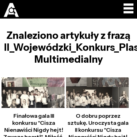
Znaleziono artykuły z frazą
II_Wojewódzki_Konkurs_Pla
Multimedialny
Finałowa gala III
O dobru poprzez
konkursu "Cisza
sztukę. Uroczysta gala
Nienawiści Nigdy hejt!
II konkursu "Cisza