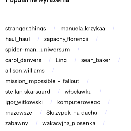
stranger_things
manuela_krzykaa
hau!_hau!
zapachy_florencji
spider-man__uniwersum
carol_danvers
Ling
sean_baker
allison_williams
mission_impossible_-_fallout
stellan_skarsgard
włocławku
igor_witkowski
komputerowego
mazowsze
Skrzypek_na_dachu
zabawny
wakacyjna_piosenka