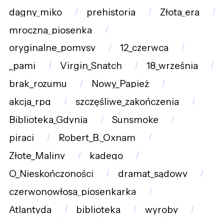
dagny_miko
prehistoria
Złota_era
mroczna_piosenka
oryginalne_pomysy
12_czerwca
_pami
Virgin_Snatch
18_września
brak_rozumu
Nowy_Papież
akcja_rpg
szczęśliwe_zakończenia
Biblioteka_Gdynia
Sunsmoke
piraci
Robert_B._Oxnam
Złote_Maliny
kadego
O_Nieskończoności
dramat_sądowy
czerwonowłosa_piosenkarka
Atlantyda
biblioteka
wyroby