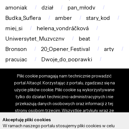
amoniak
dział
pan_młody
Budka_Suflera
amber
stary_kod
miej_si
helena_vondráčková
Uniwersytet_Muzyczny
beat
Bronson
20_Opener_Festival
arty
pracujac
Dwoje_do_poprawki
Pliki cookie pomagają nam technicznie prowadzić
portal Altao.pl. Korzystając z portalu, zgadzasz się na
użycie plików cookie. Pliki cookie są wykorzystywane
tylko do działań techniczno-administracyjnych i nie
przekazują danych osobowych oraz informacji z tej
strony osobom trzecim. Wszystkie artykuły wraz ze
zdjęciami i materiałami dostępnymi na portalu są
Akceptuję pliki cookies
własnością użytkowników. Administrator i właściciel
W ramach naszego portalu stosujemy pliki cookies w celu