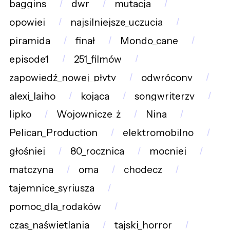
baggins
dwr
mutacja
opowiei
najsilniejsze_uczucia
piramida
finał
Mondo_cane
episode1
251_filmów
zapowiedź_nowej_płyty
odwrócony
alexi_laiho
kojąca
songwriterzy
lipko
Wojownicze_ż
Nina
Pelican_Production
elektromobilno
głośniej
80_rocznica
mocniej
matczyna
oma
chodecz
tajemnice_syriusza
pomoc_dla_rodaków
czas_naświetlania
tajski_horror