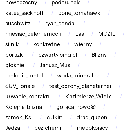
nowoczesny
podarunek
katee_sackhoff
bone_tomahawk
auschwitz
ryan_condal
miesiąc_pełen_emocji
Las
MOZIL
silnik
konkretne
wierny
porażki
czwarty_singiel
Blizny
głośniej
Janusz_Mus
melodic_metal
woda_mineralna
SUV_Tonale
test_obrony_planetarnej
urwanie_kontaktu
Kazimierze_Wielki
Kolejna_blizna
gorąca_nowość
zamek_Ksi
culkin
drag_queen
Jędza
bez_chemii
niepokojący