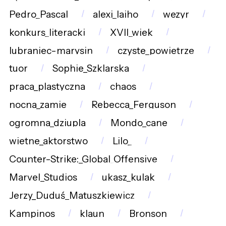
Pedro_Pascal
alexi_laiho
wezyr
konkurs_literacki
XVII_wiek
lubraniec-marysin
czyste_powietrze
tuor
Sophie_Szklarska
praca_plastyczna
chaos
nocna_zamie
Rebecca_Ferguson
ogromna_dziupla
Mondo_cane
wietne_aktorstwo
Lilo_
Counter-Strike:_Global_Offensive
Marvel_Studios
ukasz_kulak
Jerzy_Duduś_Matuszkiewicz
Kampinos
klaun
Bronson