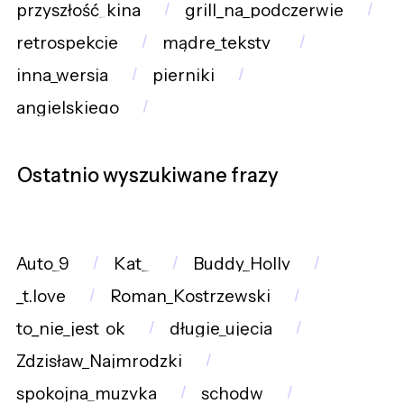
przyszłość_kina
grill_na_podczerwie
retrospekcje
mądre_teksty_
inna_wersja
pierniki
angielskiego
Ostatnio wyszukiwane frazy
Auto_9
Kat_
Buddy_Holly
_t.love
Roman_Kostrzewski
to_nie_jest_ok
długie_ujęcia
Zdzisław_Najmrodzki
spokojna_muzyka
schodw