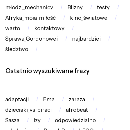
młodzi_mechanicy
Blizny
testy
Afryka_moja_miłość
kino_światowe
warto
kontaktowy
Sprawa_Gorgonowej
najbardziej
śledztwo
Ostatnio wyszukiwane frazy
adaptacji
Ema
zaraza
dzieciaki_vs_piraci
afrobeat
Sasza
łzy
odpowiedzialno