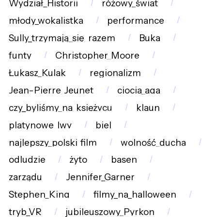
Wydział_Historii
różowy_świat
młody_wokalistka
performance
Sully_trzymają_się_razem
Buka
funty
Christopher_Moore
Łukasz_Kulak
regionalizm
Jean-Pierre_Jeunet
ciocia_aga
czy_byliśmy_na_księżycu
klaun
platynowe_lwy
biel
najlepszy_polski_film
wolność_ducha
odludzie
żyto
basen
zarządu
Jennifer_Garner
Stephen_King
filmy_na_halloween
tryb_VR
jubileuszowy_Pyrkon