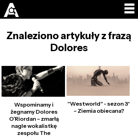
Znaleziono artykuły z frazą
Dolores
"Westworld" - sezon 3"
Wspominamy i
– Ziemia obiecana?
żegnamy Dolores
O’Riordan – zmarłą
nagle wokalistkę
zespołu The