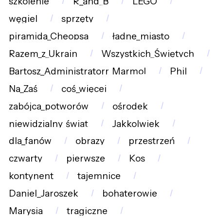
szkolenie
R_and_B
LEGO
węgiel
sprzęty
piramida_Cheopsa
ładne_miasto
Razem_z_Ukrain
Wszystkich_Świętych
Bartosz_Administratorr_Marmol
Phil
Na_Zaś
coś_więcej
zabójca_potworów
ośrodek
niewidzialny_świat
Jakkolwiek
dla_fanów
obrazy
przestrzeń
czwarty
pierwsze
Kos
kontynent
tajemnice
Daniel_Jaroszek
bohaterowie
Marysia
tragiczne