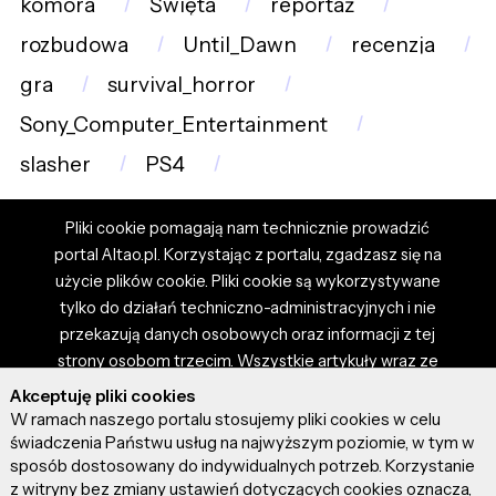
komora
Święta
reportaż
rozbudowa
Until_Dawn
recenzja
gra
survival_horror
Sony_Computer_Entertainment
slasher
PS4
Pliki cookie pomagają nam technicznie prowadzić
portal Altao.pl. Korzystając z portalu, zgadzasz się na
użycie plików cookie. Pliki cookie są wykorzystywane
tylko do działań techniczno-administracyjnych i nie
przekazują danych osobowych oraz informacji z tej
strony osobom trzecim. Wszystkie artykuły wraz ze
zdjęciami i materiałami dostępnymi na portalu są
Akceptuję pliki cookies
własnością użytkowników. Administrator i właściciel
W ramach naszego portalu stosujemy pliki cookies w celu
portalu nie ponosi odpowiedzialności za tresci
świadczenia Państwu usług na najwyższym poziomie, w tym w
sposób dostosowany do indywidualnych potrzeb. Korzystanie
prezentowane przez autorów artykułów. Dodając
z witryny bez zmiany ustawień dotyczących cookies oznacza,
artykuł, zgadzasz się z regulaminem portalu oraz