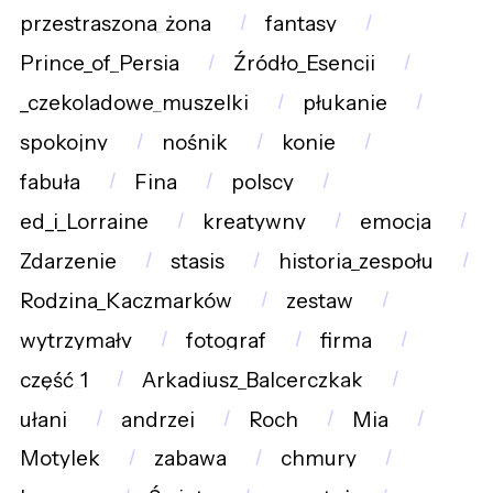
przestraszona_żona
fantasy
Prince_of_Persia
Źródło_Esencji
_czekoladowe_muszelki
płukanie
spokojny
nośnik
konie
fabuła
Fina
polscy
ed_i_Lorraine
kreatywny
emocja
Zdarzenie
stasis
historia_zespołu
Rodzina_Kaczmarków
zestaw
wytrzymały
fotograf
firma
część_1
Arkadiusz_Balcerczkak
ułani
andrzej
Roch
Mia
Motylek
zabawa
chmury