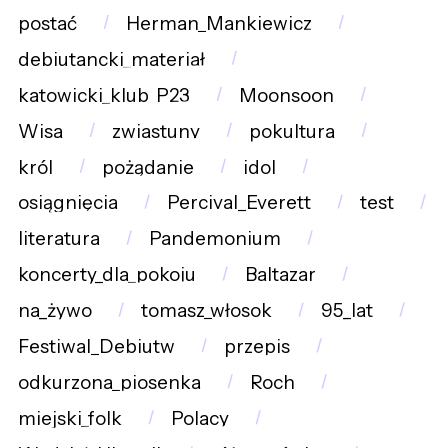
postać
Herman_Mankiewicz
debiutancki_materiał
katowicki_klub_P23
Moonsoon
Wisa
zwiastuny
pokultura
król
pożądanie
idol
osiągnięcia
Percival_Everett
test
literatura
Pandemonium
koncerty_dla_pokoju
Baltazar
na_żywo
tomasz_włosok
95_lat
Festiwal_Debiutw
przepis
odkurzona_piosenka
Roch
miejski_folk
Polacy