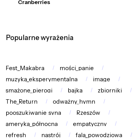
Cranberries
Popularne wyrażenia
Fest_Makabra
mości_panie
muzyka_eksperymentalna
image
smażone_pierogi
bajka
zbiorniki
The_Return
odważny_hymn
pooszukiwanie_syna
Rzeszów
ameryka_północna
empatyczny
refresh
nastrój
fala_powodziowa