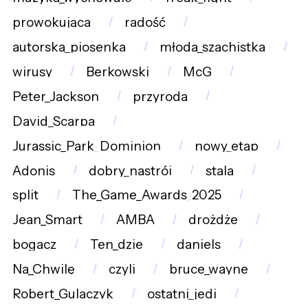
prowokująca
radość
autorska_piosenka
młoda_szachistka
wirusy
Berkowski
McG
Peter_Jackson
przyroda
David_Scarpa
Jurassic_Park_Dominion
nowy_etap
Adonis
dobry_nastrój
stala
split
The_Game_Awards_2025
Jean_Smart
AMBA
drożdże
bogacz
Ten_dzie
daniels
Na_Chwilę
czyli
bruce_wayne
Robert_Gulaczyk
ostatni_jedi