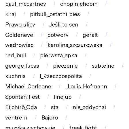
paul_mccartney
chopin_chopin
Kraj
pitbull._ostatni_pies
Prawo_ulicy
Jeśli_to_sen
Goldeneye
potwory
geralt
wędrowiec
karolina_szczurowska
red_bull
pierwsza_epka
george_lucas
pieczenie
subtelno
kuchnia
I_Rzeczpospolita
Michael_Corleone
_Louis_Hofmann
Spontan_Fest
line_up
Eiichirô_Oda
sta
nie_oddychaj
ventrem
Bajoro
muzyka_wychowuje
freak_fight