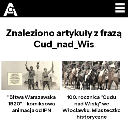
Znaleziono artykuły z frazą
Cud_nad_Wis
"Bitwa Warszawska
100. rocznica "Cudu
1920" – komiksowa
nad Wisłą" we
animacja od IPN
Włocławku. Miasteczko
historyczne