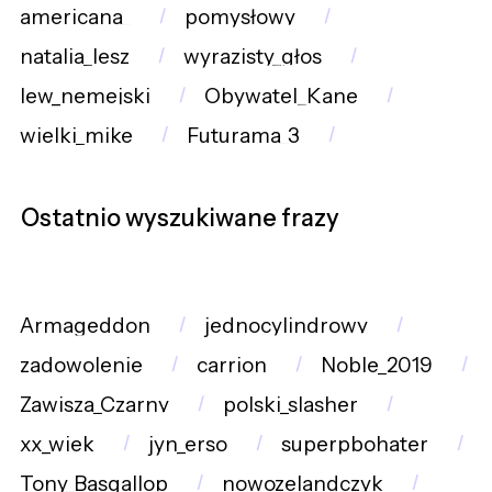
americana_
pomysłowy
natalia_lesz
wyrazisty_głos
lew_nemejski
Obywatel_Kane
wielki_mike
Futurama_3
Ostatnio wyszukiwane frazy
Armageddon
jednocylindrowy
zadowolenie
carrion
Noble_2019
Zawisza_Czarny
polski_slasher
xx_wiek
jyn_erso
superpbohater
Tony_Basgallop
nowozelandczyk