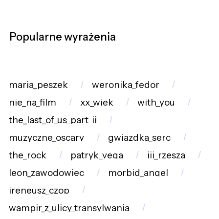
Popularne wyrażenia
maria_peszek
weronika_fedor
nie_na_film
xx_wiek
with_you
the_last_of_us_part_ii
muzyczne_oscary
gwiazdka_serc
the_rock
patryk_vega
iii_rzesza
leon_zawodowiec
morbid_angel
ireneusz_czop
wampir_z_ulicy_transylwania