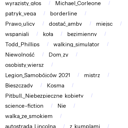
wyrazisty_głos
Michael_Corleone
patryk_vega
borderline
Prawo_ulicy
dostać_amby
miejsc
wspaniali
koła
bezimienny
Todd_Phillips
walking_simulator
Niewolność
Dom_zy
osobisty_wiersz
Legion_Samobójców_2021
mistrz
Bieszczady
Kosma
Pitbull._Niebezpieczne_kobiety
science-fiction
Nie
walka_ze_smokiem
autostrada_Lincolna
z_kumplami