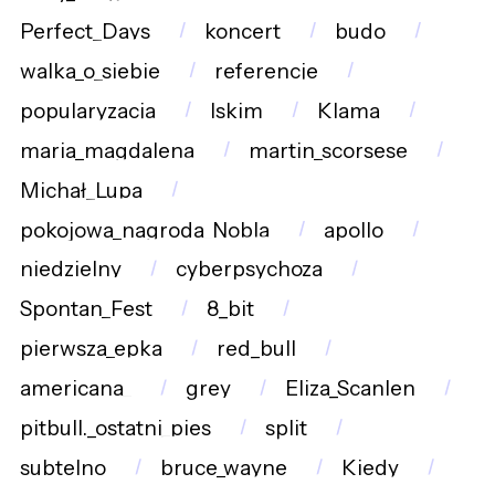
Perfect_Days
koncert
budo
walka_o_siebie
referencje
popularyzacja
lskim
Klama
maria_magdalena
martin_scorsese
Michał_Lupa
pokojowa_nagroda_Nobla
apollo
niedzielny
cyberpsychoza
Spontan_Fest
8_bit
pierwsza_epka
red_bull
americana_
grey
Eliza_Scanlen
pitbull._ostatni_pies
split
subtelno
bruce_wayne
Kiedy