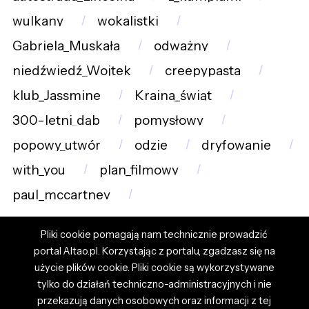
wulkany
wokalistki
Gabriela_Muskała
odważny
niedźwiedź_Wojtek
creepypasta
klub_Jassmine
Kraina_świąt
300-letni_dąb
pomysłowy
popowy_utwór
odzie
dryfowanie
with_you
plan_filmowy
paul_mccartney
Pliki cookie pomagają nam technicznie prowadzić
portal Altao.pl. Korzystając z portalu, zgadzasz się na
użycie plików cookie. Pliki cookie są wykorzystywane
tylko do działań techniczno-administracyjnych i nie
przekazują danych osobowych oraz informacji z tej