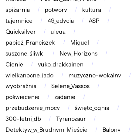
spiżarnia
potwory
kultura
tajemnice
49_edycja
ASP
Quicksilver
ulega
papież_Franciszek
Miguel
suszone_śliwki
New_Horizons
Cienie
vuko_drakkainen
wielkanocne_jado
muzyczno-wokalny
wyobraźnia
Selene_Vassos
poświęcenie
zadanie
przebudzenie_mocy
święto_ognia
300-letni_db
Tyranozaur
Detektyw_w_Brudnym_Mieście
Balony