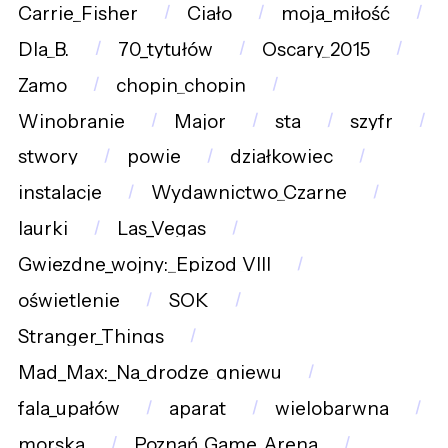
Carrie_Fisher
Ciało
moja_miłość
Dla_B.
70_tytułów
Oscary_2015
Zamo
chopin_chopin
Winobranie
Major
sta
szyfr
stwory
powie
działkowiec
instalacje
Wydawnictwo_Czarne
laurki
Las_Vegas
Gwiezdne_wojny:_Epizod_VIII
oświetlenie
SOK
Stranger_Things
Mad_Max:_Na_drodze_gniewu
fala_upałów
aparat
wielobarwna
morska
Poznań_Game_Arena