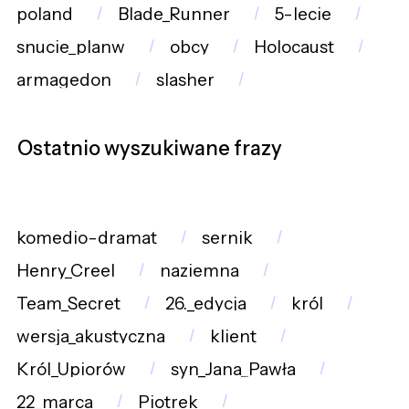
poland
Blade_Runner
5-lecie
snucie_planw
obcy
Holocaust
armagedon
slasher
Ostatnio wyszukiwane frazy
komedio-dramat
sernik
Henry_Creel
naziemna
Team_Secret
26._edycja
król
wersja_akustyczna
klient
Król_Upiorów
syn_Jana_Pawła
22_marca
Piotrek