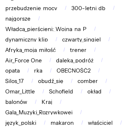
przebudzenie_mocy
300-letni_db
najgorsze
Władca_pierścieni:_Wojna_na_P
dynamiczny_klip
czwarty_singiel
Afryka_moja_miłość
trener
Air_Force_One
daleka_podróż
opata
rka
OBECNOŚĆ2
Silos_17
obudź_się
comber
Omar_Little
Schofield
okład
balonów
Kraj
Gala_Muzyki_Rozrywkowej
język_polski
makaron
właściciel