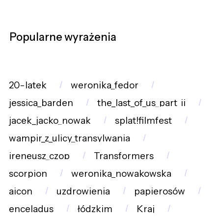
Popularne wyrażenia
20-latek
weronika_fedor
jessica_barden
the_last_of_us_part_ii
jacek_jacko_nowak
splat!filmfest
wampir_z_ulicy_transylwania
ireneusz_czop
Transformers
scorpion
weronika_nowakowska
aicon
uzdrowienia
papierosów
enceladus
łódzkim
Kraj