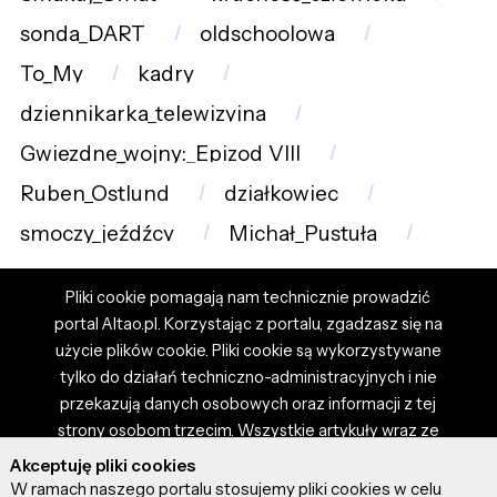
sonda_DART
oldschoolowa
To_My
kadry
dziennikarka_telewizyjna
Gwiezdne_wojny:_Epizod_VIII
Ruben_Ostlund
działkowiec
smoczy_jeźdźcy
Michał_Pustuła
Pliki cookie pomagają nam technicznie prowadzić
portal Altao.pl. Korzystając z portalu, zgadzasz się na
użycie plików cookie. Pliki cookie są wykorzystywane
tylko do działań techniczno-administracyjnych i nie
przekazują danych osobowych oraz informacji z tej
strony osobom trzecim. Wszystkie artykuły wraz ze
zdjęciami i materiałami dostępnymi na portalu są
Akceptuję pliki cookies
własnością użytkowników. Administrator i właściciel
W ramach naszego portalu stosujemy pliki cookies w celu