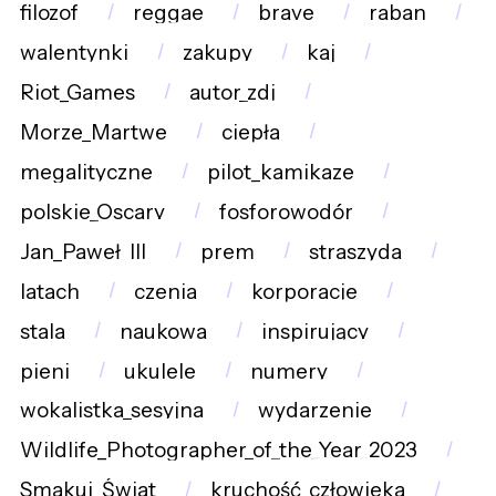
filozof
reggae
brave
raban
walentynki
zakupy
kaj
Riot_Games
autor_zdj
Morze_Martwe
ciepła
megalityczne
pilot_kamikaze
polskie_Oscary
fosforowodór
Jan_Paweł_III
prem
straszyda
latach
czenia
korporacje
stala
naukowa
inspirujący
pieni
ukulele
numery
wokalistka_sesyjna
wydarzenie
Wildlife_Photographer_of_the_Year_2023
Smakuj_Świat
kruchość_człowieka