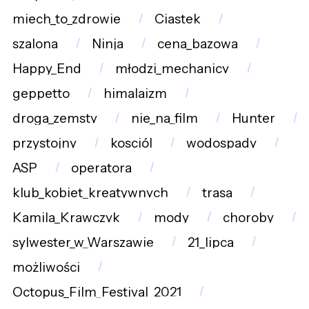
miech_to_zdrowie
Ciastek
szalona
Ninja
cena_bazowa
Happy_End
młodzi_mechanicy
geppetto
himalaizm
droga_zemsty
nie_na_film
Hunter
przystojny
kosciól
wodospady
ASP
operatora
klub_kobiet_kreatywnych
trasa
Kamila_Krawczyk
mody
choroby
sylwester_w_Warszawie
21_lipca
możliwości
Octopus_Film_Festival_2021