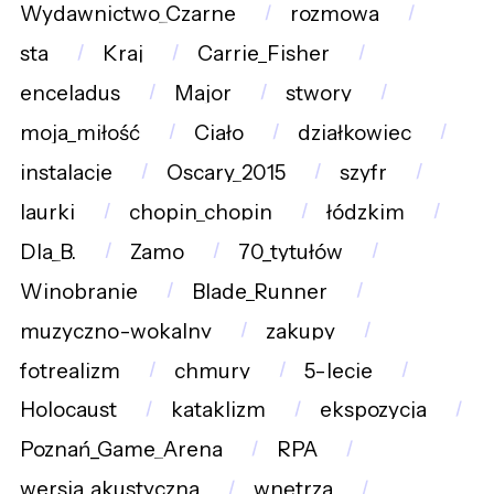
Wydawnictwo_Czarne
rozmowa
sta
Kraj
Carrie_Fisher
enceladus
Major
stwory
moja_miłość
Ciało
działkowiec
instalacje
Oscary_2015
szyfr
laurki
chopin_chopin
łódzkim
Dla_B.
Zamo
70_tytułów
Winobranie
Blade_Runner
muzyczno-wokalny
zakupy
fotrealizm
chmury
5-lecie
Holocaust
kataklizm
ekspozycja
Poznań_Game_Arena
RPA
wersja_akustyczna
wnętrza