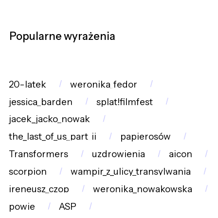
Popularne wyrażenia
20-latek
weronika_fedor
jessica_barden
splat!filmfest
jacek_jacko_nowak
the_last_of_us_part_ii
papierosów
Transformers
uzdrowienia
aicon
scorpion
wampir_z_ulicy_transylwania
ireneusz_czop
weronika_nowakowska
powie
ASP