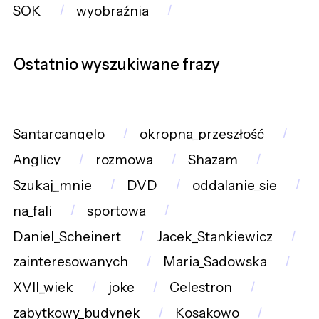
SOK
wyobraźnia
Ostatnio wyszukiwane frazy
Santarcangelo
okropna_przeszłość
Anglicy
rozmowa
Shazam
Szukaj_mnie
DVD
oddalanie_się
na_fali
sportowa
Daniel_Scheinert
Jacek_Stankiewicz
zainteresowanych
Maria_Sadowska
XVII_wiek
joke
Celestron
zabytkowy_budynek
Kosakowo