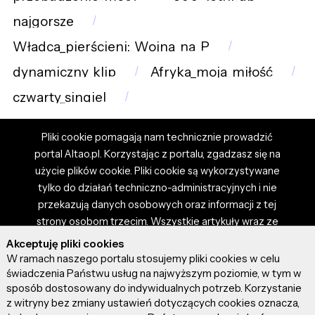
najgorsze
Władca_pierścieni:_Wojna_na_P
dynamiczny_klip
Afryka_moja_miłość
czwarty_singiel
Pliki cookie pomagają nam technicznie prowadzić
portal Altao.pl. Korzystając z portalu, zgadzasz się na
użycie plików cookie. Pliki cookie są wykorzystywane
tylko do działań techniczno-administracyjnych i nie
przekazują danych osobowych oraz informacji z tej
strony osobom trzecim. Wszystkie artykuły wraz ze
zdjęciami i materiałami dostępnymi na portalu są
Akceptuję pliki cookies
własnością użytkowników. Administrator i właściciel
W ramach naszego portalu stosujemy pliki cookies w celu
portalu nie ponosi odpowiedzialności za tresci
świadczenia Państwu usług na najwyższym poziomie, w tym w
sposób dostosowany do indywidualnych potrzeb. Korzystanie
prezentowane przez autorów artykułów. Dodając
z witryny bez zmiany ustawień dotyczących cookies oznacza,
artykuł, zgadzasz się z regulaminem portalu oraz