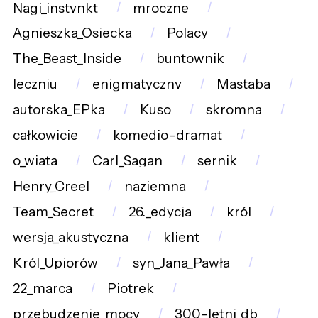
Nagi_instynkt
mroczne
Agnieszka_Osiecka
Polacy
The_Beast_Inside
buntownik
leczniu
enigmatyczny
Mastaba
autorska_EPka
Kuso
skromna
całkowicie
komedio-dramat
o_wiata
Carl_Sagan
sernik
Henry_Creel
naziemna
Team_Secret
26._edycja
król
wersja_akustyczna
klient
Król_Upiorów
syn_Jana_Pawła
22_marca
Piotrek
przebudzenie_mocy
300-letni_db