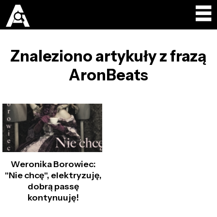
Znaleziono artykuły z frazą
AronBeats
Weronika Borowiec:
"Nie chcę", elektryzuję,
dobrą passę
kontynuuję!