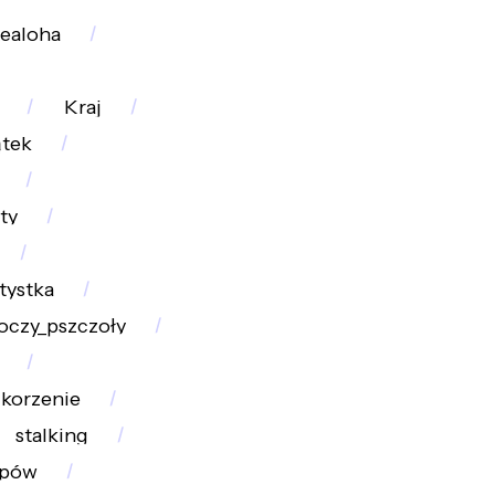
ealoha
Kraj
tek
ty
tystka
oczy_pszczoły
korzenie
stalking
ępów