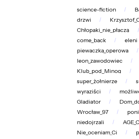
science-fiction
B
drzwi
Krzysztof_
Chłopaki_nie_płaczą
come_back
eleni
piewaczka_operowa
leon_zawodowiec
Klub_pod_Minog
super_żołnierze
s
wyraziści
możliw
Gladiator
Dom_do
Wrocław_97
poni
niedojrzali
AGE_
Nie_oceniam_Ci
p