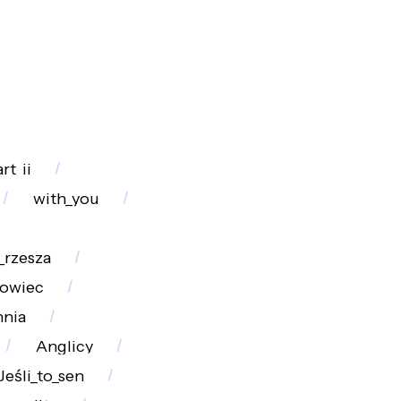
rt_ii
with_you
i_rzesza
owiec
nia
Anglicy
Jeśli_to_sen