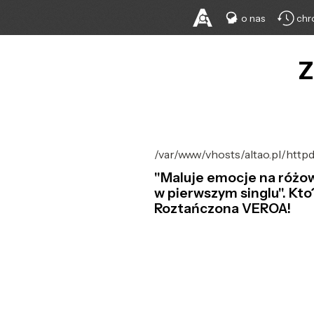
o nas
chr
Z
/var/www/vhosts/altao.pl/htt
"Maluje emocje na różo
w pierwszym singlu". Kto
Roztańczona VEROA!