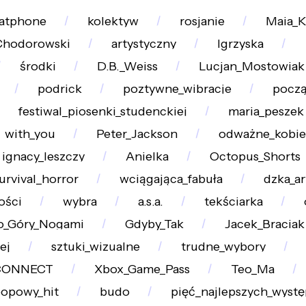
atphone
kolektyw
rosjanie
Maia_K
Chodorowski
artystyczny
Igrzyska
środki
D.B._Weiss
Lucjan_Mostowiak
podrick
poztywne_wibracje
począ
festiwal_piosenki_studenckiej
maria_peszek
with_you
Peter_Jackson
odważne_kobie
ignacy_leszczy
Anielka
Octopus_Shorts
urvival_horror
wciągająca_fabuła
dzka_ar
ości
wybra
a.s.a.
tekściarka
_Góry_Nogami
Gdyby_Tak
Jacek_Braciak
ej
sztuki_wizualne
trudne_wybory
CONNECT
Xbox_Game_Pass
Teo_Ma
opowy_hit
budo
pięć_najlepszych_wyst