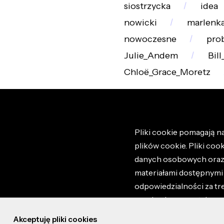
siostrzycka
idea
nowicki
marlenk
nowoczesne
pro
Julie_Andem
Bil
Chloë_Grace_Moretz
Pliki cookie pomagają na
plików cookie. Pliki coo
danych osobowych oraz i
materiałami dostępnymi 
odpowiedzialności za tr
regulaminem portalu ora
stronie altao.pl. Szczeg
Akceptuję pliki cookies