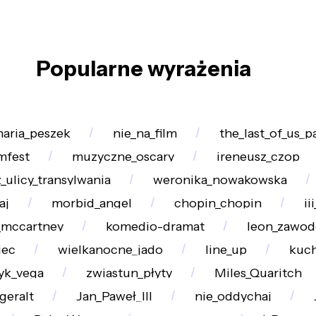
Popularne wyrażenia
aria_peszek
nie_na_film
the_last_of_us_pa
lmfest
muzyczne_oscary
ireneusz_czop
_ulicy_transylwania
weronika_nowakowska
aj
morbid_angel
chopin_chopin
ii
_mccartney
komedio-dramat
leon_zawod
iec
wielkanocne_jado
line_up
kuch
yk_vega
zwiastun_płyty
Miles_Quaritch
geralt
Jan_Paweł_III
nie_oddychaj