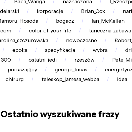
Baba_Wanga
naznaczona
I_Rzeczp
delarski
korporacje
Brian_Cox
nar
amoru_Hosoda
bogacz
Ian_McKellen
pcom
color_of_your_life
taneczna_zabawa
arolina_szczurowska
nowoczesne
Robert
epoka
specyfikacja
wybra
dr
300
ostatni_jedi
rzeszów
Pete_Mi
poruszający
george_lucas
energetyc
chirurg
teleskop_jamesa_webba
idea
Ostatnio wyszukiwane frazy