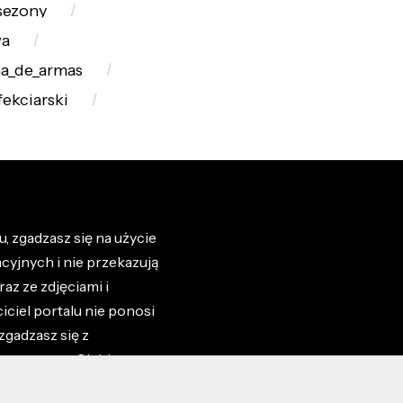
sezony
wa
a_de_armas
fekciarski
, zgadzasz się na użycie
cyjnych i nie przekazują
az ze zdjęciami i
iciel portalu nie ponosi
zgadzasz się z
zone przez Ciebie na