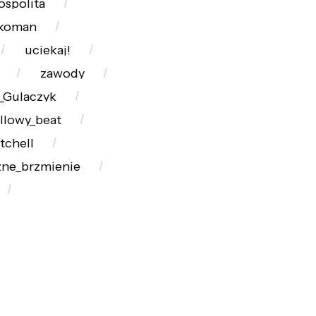
ospolita
koman
uciekaj!
zawody
_Gulaczyk
illowy_beat
tchell
zne_brzmienie