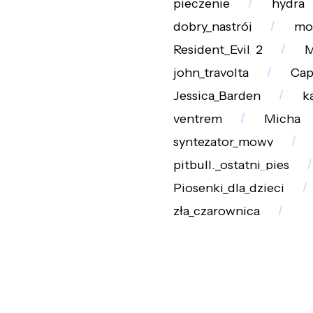
pieczenie
hydra
dobry_nastrój
mo
Resident_Evil_2
M
john_travolta
Ca
Jessica_Barden
k
ventrem
Micha
syntezator_mowy
pitbull._ostatni_pies
Piosenki_dla_dzieci
zła_czarownica