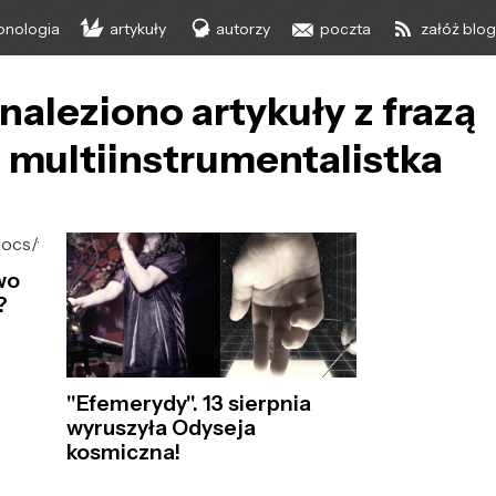
onologia
artykuły
autorzy
poczta
załóż blo
naleziono artykuły z frazą
multiinstrumentalistka
pdocs/foto_hd/2505/D/
wo
?
"Efemerydy". 13 sierpnia
wyruszyła Odyseja
kosmiczna!