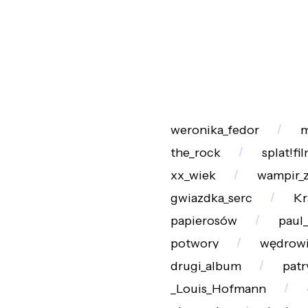
weronika_fedor
m
the_rock
splat!fi
xx_wiek
wampir_z
gwiazdka_serc
Kr
papierosów
paul
potwory
wędrow
drugi_album
patr
_Louis_Hofmann