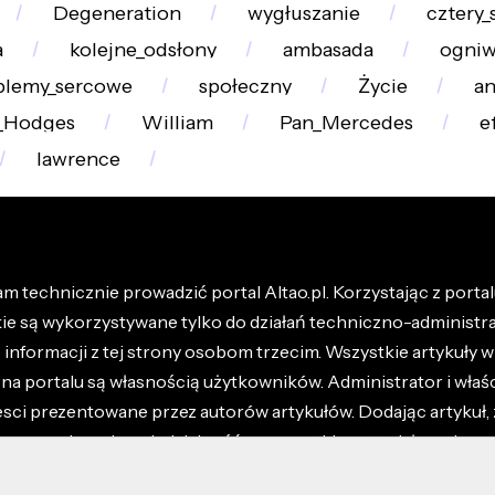
Degeneration
wygłuszanie
cztery_
a
kolejne_odsłony
ambasada
ogni
blemy_sercowe
społeczny
Życie
an
l_Hodges
William
Pan_Mercedes
e
lawrence
m technicznie prowadzić portal Altao.pl. Korzystając z portalu
kie są wykorzystywane tylko do działań techniczno-administra
nformacji z tej strony osobom trzecim. Wszystkie artykuły wr
na portalu są własnością użytkowników. Administrator i właśc
esci prezentowane przez autorów artykułów. Dodając artykuł, 
z ponosisz odpowiedzialność za wszystkie materiały umieszc
óły dostępne w regulaminie portalu.