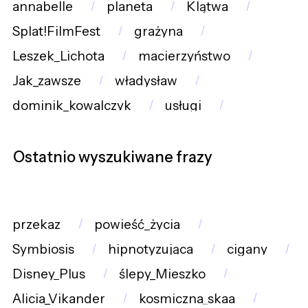
annabelle
planeta
Klątwa
Splat!FilmFest
grażyna
Leszek_Lichota
macierzyństwo
Jak_zawsze
władysław
dominik_kowalczyk
usługi
Ostatnio wyszukiwane frazy
przekaz
powieść_życia
Symbiosis
hipnotyzująca
cigany
Disney_Plus
ślepy_Mieszko
Alicia_Vikander
kosmiczna_skaa