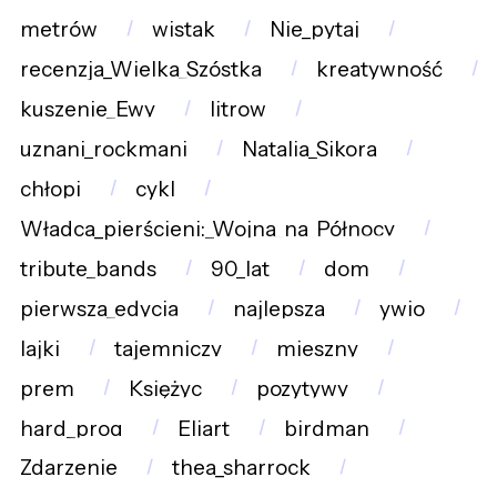
metrów
wistak
Nie_pytaj
recenzja_Wielka_Szóstka
kreatywność
kuszenie_Ewy
litrow
uznani_rockmani
Natalia_Sikora
chłopi
cykl
Władca_pierścieni:_Wojna_na_Północy
tribute_bands
90_lat
dom
pierwsza_edycja
najlepsza
ywio
lajki
tajemniczy
mieszny
prem
Księżyc
pozytywy
hard_prog
Eliart
birdman
Zdarzenie
thea_sharrock