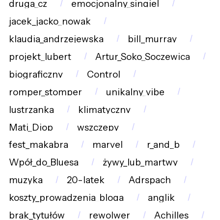
druga_cz
emocjonalny_singiel
jacek_jacko_nowak
klaudia_andrzejewska
bill_murray
projekt_lubert
Artur_Soko_Soczewica
biograficzny
Control
romper_stomper
unikalny_vibe
lustrzanka
klimatyczny
Mati_Diop
wszczepy
fest_makabra
marvel
r_and_b
Wpół_do_Bluesa
żywy_lub_martwy
muzyka
20-latek
Adrspach
koszty_prowadzenia_bloga
anglik
brak_tytułów
rewolwer
Achilles