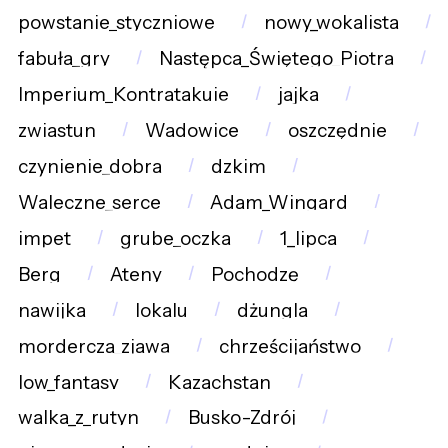
powstanie_styczniowe
nowy_wokalista
fabuła_gry
Następca_Świętego_Piotra
Imperium_Kontratakuje
jajka
zwiastun
Wadowice
oszczędnie
czynienie_dobra
dzkim
Waleczne_serce
Adam_Wingard
impet
grube_oczka
1_lipca
Berg
Ateny
Pochodzę
nawijka
lokalu
dżungla
mordercza_zjawa
chrześcijaństwo
low_fantasy
Kazachstan
walka_z_rutyn
Busko-Zdrój