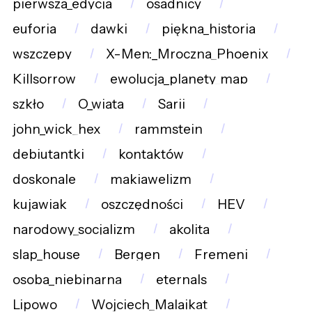
pierwsza_edycja
osadnicy
euforia
dawki
piękna_historia
wszczepy
X-Men:_Mroczna_Phoenix
Killsorrow
ewolucja_planety_map
szkło
O_wiata
Sarii
john_wick_hex
rammstein
debiutantki
kontaktów
doskonale
makiawelizm
kujawiak
oszczędności
HEV
narodowy_socjalizm
akolita
slap_house
Bergen
Fremeni
osoba_niebinarna
eternals
Lipowo
Wojciech_Malajkat