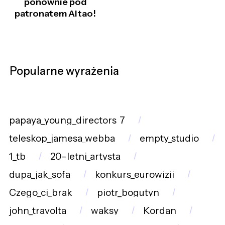
ponownie pod
patronatem Altao!
Popularne wyrażenia
papaya_young_directors_7
teleskop_jamesa_webba
empty_studio
1_tb
20-letni_artysta
dupa_jak_sofa
konkurs_eurowizji
Czego_ci_brak
piotr_bogutyn
john_travolta
waksy
Kordan