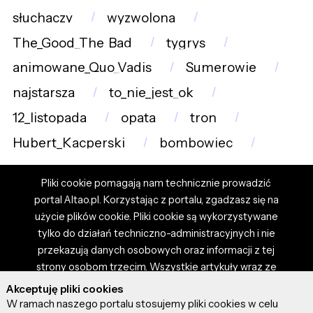
słuchaczy
wyzwolona
The_Good_The_Bad
tygrys
animowane_Quo_Vadis
Sumerowie
najstarsza
to_nie_jest_ok
12_listopada
opata
tron
Hubert_Kacperski
bombowiec
Pliki cookie pomagają nam technicznie prowadzić
portal Altao.pl. Korzystając z portalu, zgadzasz się na
użycie plików cookie. Pliki cookie są wykorzystywane
tylko do działań techniczno-administracyjnych i nie
przekazują danych osobowych oraz informacji z tej
strony osobom trzecim. Wszystkie artykuły wraz ze
zdjęciami i materiałami dostępnymi na portalu są
Akceptuję pliki cookies
własnością użytkowników. Administrator i właściciel
W ramach naszego portalu stosujemy pliki cookies w celu