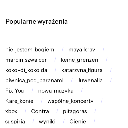
Popularne wyrażenia
nie_jestem_bogiem
maya_krav
marcin_szwajcer
keine_grenzen
koko-di_koko_da
katarzyna_figura
piwnica_pod_baranami
Juwenalia
Fix_You
nowa_muzyka
Kare_konie
wspólne_koncerty
xbox
Contra
pitagoras
suspiria
wyniki
Cienie