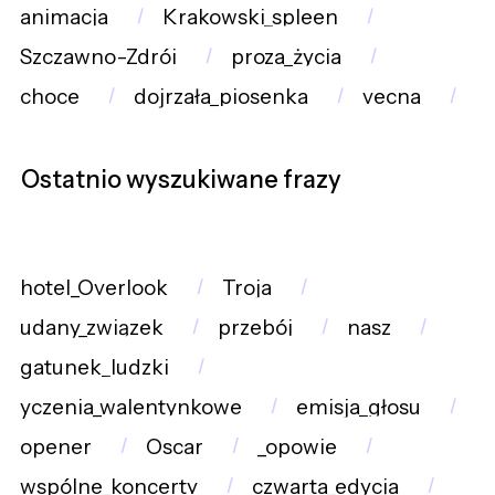
animacja
Krakowski_spleen
Szczawno-Zdrój
proza_życia
choce
dojrzała_piosenka
vecna
Ostatnio wyszukiwane frazy
hotel_Overlook
Troja
udany_związek
przebój
nasz
gatunek_ludzki
yczenia_walentynkowe
emisja_głosu
opener
Oscar
_opowie
wspólne_koncerty
czwarta_edycja