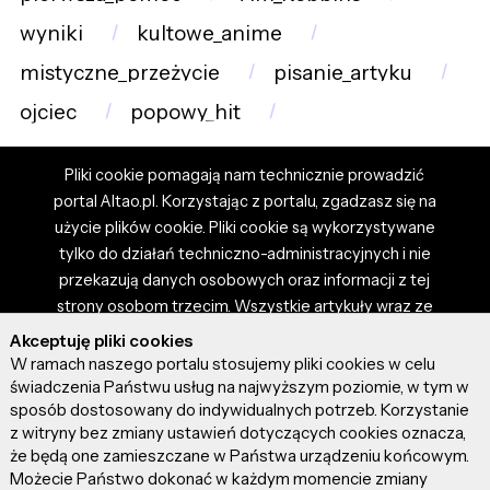
wyniki
kultowe_anime
mistyczne_przeżycie
pisanie_artyku
ojciec
popowy_hit
Pliki cookie pomagają nam technicznie prowadzić
portal Altao.pl. Korzystając z portalu, zgadzasz się na
użycie plików cookie. Pliki cookie są wykorzystywane
tylko do działań techniczno-administracyjnych i nie
przekazują danych osobowych oraz informacji z tej
strony osobom trzecim. Wszystkie artykuły wraz ze
zdjęciami i materiałami dostępnymi na portalu są
Akceptuję pliki cookies
własnością użytkowników. Administrator i właściciel
W ramach naszego portalu stosujemy pliki cookies w celu
portalu nie ponosi odpowiedzialności za tresci
świadczenia Państwu usług na najwyższym poziomie, w tym w
sposób dostosowany do indywidualnych potrzeb. Korzystanie
prezentowane przez autorów artykułów. Dodając
z witryny bez zmiany ustawień dotyczących cookies oznacza,
artykuł, zgadzasz się z regulaminem portalu oraz
że będą one zamieszczane w Państwa urządzeniu końcowym.
ponosisz odpowiedzialność za wszystkie materiały
Możecie Państwo dokonać w każdym momencie zmiany