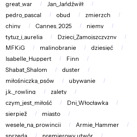
great_war
Jan_Jańdźwiłł
pedro_pascal
obud
zmierzch
chiny
Cannes_2025
niemy
tytuz_i_aurelia
Dzieci_Zamojszczyzny
MFKiG
malinobranie
dziesięć
Isabelle_Huppert
Finn
Shabat_Shalom
duster
miłośniczka_psów
ubywanie
j.k._rowling
zalety
czym_jest_miłość
Dni_Włocławka
sierpiež
miasto
wesele_na_prowincji
Armie_Hammer
sprzeda
premierowy_utwór