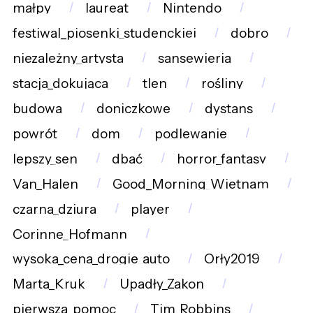
małpy
laureat
Nintendo
festiwal_piosenki_studenckiej
dobro
niezależny_artysta
sansewieria
stacja_dokująca
tlen
rośliny
budowa
doniczkowe
dystans
powrót
dom
podlewanie
lepszy_sen
dbać
horror_fantasy
Van_Halen
Good_Morning_Wietnam
czarna_dziura
player
Corinne_Hofmann
wysoka_cena_drogie_auto
Orły2019
Marta_Kruk
Upadły_Zakon
pierwsza_pomoc
Tim_Robbins