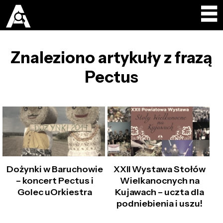
Znaleziono artykuły z frazą
Pectus
Dożynki w Baruchowie
XXII Wystawa Stołów
– koncert Pectus i
Wielkanocnych na
Golec uOrkiestra
Kujawach – uczta dla
podniebienia i uszu!