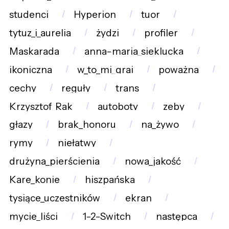
studenci
Hyperion
tuor
tytuz_i_aurelia
żydzi
profiler
Maskarada
anna-maria_sieklucka
ikoniczna
w_to_mi_graj
poważna
cechy
reguły
trans
Krzysztof_Rak
autoboty
zeby
głazy
brak_honoru
na_żywo
rymy
niełatwy
drużyna_pierścienia
nowa_jakość
Kare_konie
hiszpańska
tysiące_uczestników
ekran
mycie_liści
1-2-Switch
następca