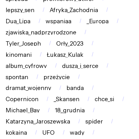
lepszy_sen
Afryka_Zachodnia
Dua_Lipa
wspaniaa
_Europa
zjawiska_nadprzyrodzone
Tyler_Joseph
Orły_2023
kinomani
Łukasz_Kulak
album_cyfrowy
dusza_i_serce
spontan
przeżycie
dramat_wojenny
banda
Copernicon
_Skansen
chce_si
Michael_Bay
18_grudnia
Katarzyna_Jaroszewska
spider
kokaina
UFO
wady