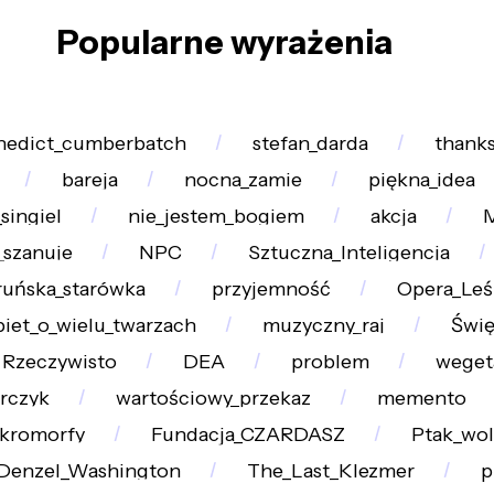
Popularne wyrażenia
nedict_cumberbatch
stefan_darda
thanks
bareja
nocna_zamie
piękna_idea
singiel
nie_jestem_bogiem
akcja
_szanuje
NPC
Sztuczna_Inteligencja
ruńska_starówka
przyjemność
Opera_Leś
biet_o_wielu_twarzach
muzyczny_raj
Świę
Rzeczywisto
DEA
problem
weget
rczyk
wartościowy_przekaz
memento
kromorfy
Fundacja_CZARDASZ
Ptak_wol
Denzel_Washington
The_Last_Klezmer
p