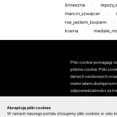
śmieszna
lepszy_
marcin_szwajcer
nie_jestem_bogiem
kraina
medale_no
Pliki cookie pomagają na
plików cookie. Pliki coo
danych osobowych oraz i
materiałami dostępnymi 
odpowiedzialności za tr
regulaminem portalu ora
stronie altao.pl. Szczeg
Akceptuję pliki cookies
W ramach naszego portalu stosujemy pliki cookies w celu 