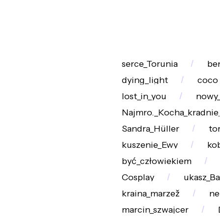
serce_Torunia
be
dying_light
coco
lost_in_you
nowy_
Najmro._Kocha_kradnie
Sandra_Hüller
to
kuszenie_Ewy
ko
być_człowiekiem
Cosplay
ukasz_Ba
kraina_marzež
ne
marcin_szwajcer