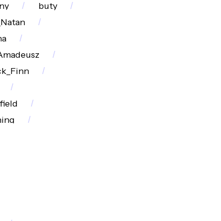
ny
buty
_Natan
na
Amadeusz
k_Finn
field
hing