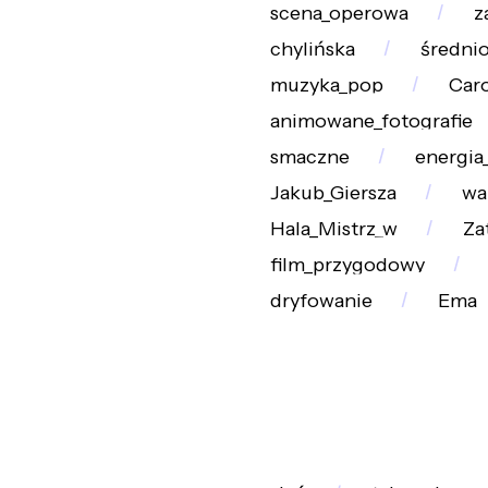
scena_operowa
z
chylińska
średni
muzyka_pop
Car
animowane_fotografie
smaczne
energia
Jakub_Giersza
wa
Hala_Mistrz_w
Za
film_przygodowy
dryfowanie
Ema