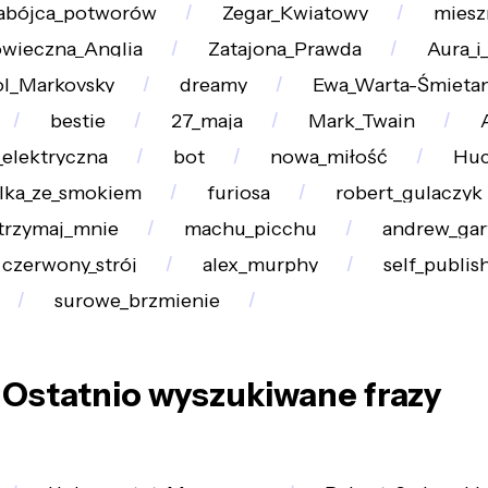
abójca_potworów
Zegar_Kwiatowy
miesz
owieczna_Anglia
Zatajona_Prawda
Aura_i
ol_Markovsky
dreamy
Ewa_Warta-Śmieta
bestie
27_maja
Mark_Twain
_elektryczna
bot
nowa_miłość
Huc
lka_ze_smokiem
furiosa
robert_gulaczyk
trzymaj_mnie
machu_picchu
andrew_gar
czerwony_strój
alex_murphy
self_publis
surowe_brzmienie
Ostatnio wyszukiwane frazy