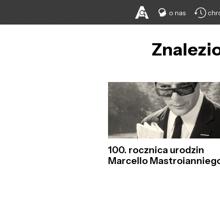
o nas
chr
Znalezio
100. rocznica urodzin
Marcello Mastroiannieg