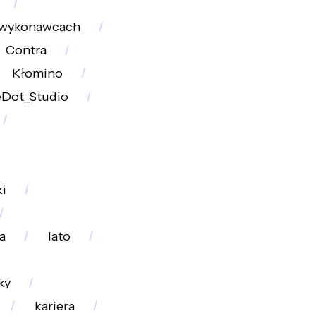
wykonawcach
Contra
Kłomino
eDot_Studio
i
a
lato
ky
kariera