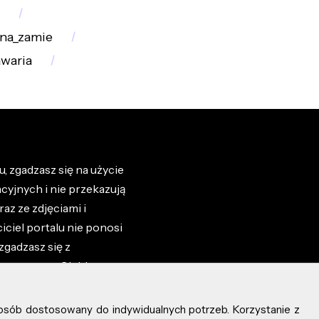
na_zamie
awaria
, zgadzasz się na użycie
cyjnych i nie przekazują
az ze zdjęciami i
iciel portalu nie ponosi
zgadzasz się z
zone przez Ciebie na
osób dostosowany do indywidualnych potrzeb. Korzystanie z