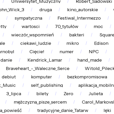
Uniwersytet_Muzyczny
Robert_Sadowski
ohn_Wick_3
druga
kino_autorskie
sympatyczna
Festiwal_Intermezzo
tty
wartosci
70_tytułów
moc
wieczór_wspomnień
bakteri
Squar
le
ciekawi_ludzie
mikro
Edison
rnobyl
Cięcie!
numer
NPC
danie
Kendrick_Lamar
hand_made
Braveheart_-_Waleczne_Serce
Witold_Pileck
debiut
komputer
bezkompromisowa
x_Music
self_publishing
aplikacja_mobiln
3_lipca
bilety
Zero
Julieta
mężczyzna_pisze_sercem
Carol_Markovs
a_powieść
tradycyjne_danie_Tatarw
lęki