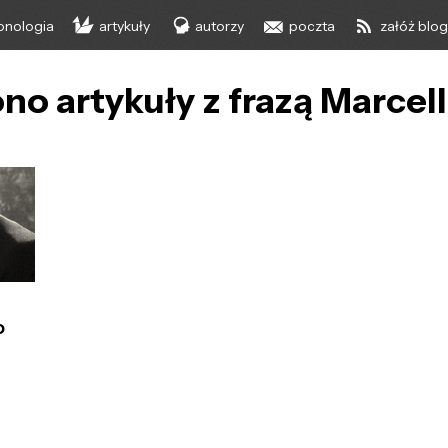
onologia
artykuły
autorzy
poczta
załóż blo
no artykuły z frazą Marcel
o