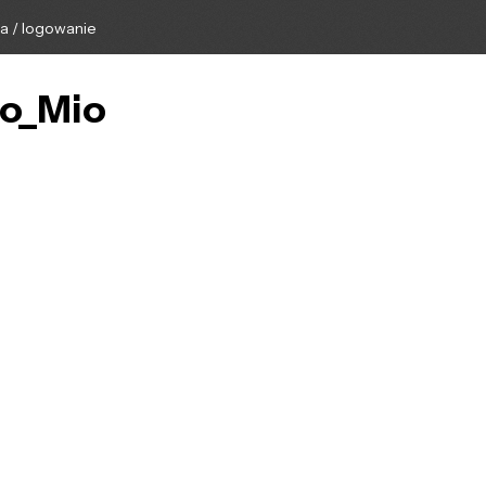
ga / logowanie
lo_Mio