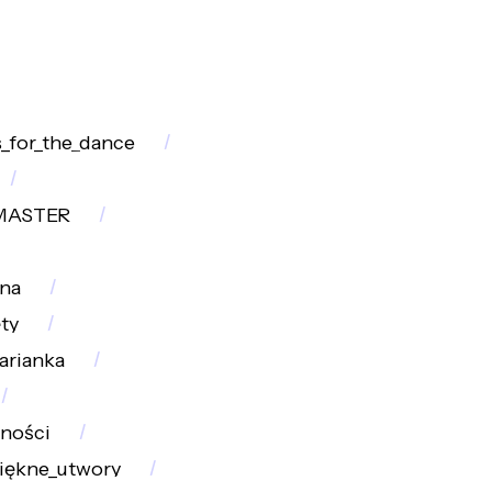
_for_the_dance
MASTER
na
ty
arianka
ności
iękne_utwory