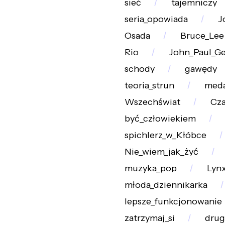
sieć
tajemniczy
seria_opowiada
J
Osada
Bruce_Lee
Rio
John_Paul_Ge
schody
gawędy
teoria_strun
meda
Wszechświat
Cza
być_człowiekiem
spichlerz_w_Kłóbce
Nie_wiem_jak_żyć
muzyka_pop
Lyn
młoda_dziennikarka
lepsze_funkcjonowanie
zatrzymaj_si
drug