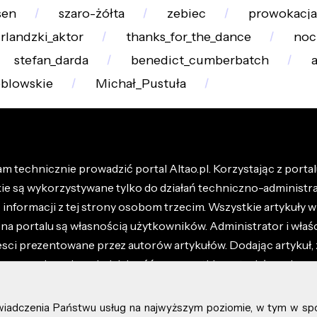
sen
szaro-żółta
zebiec
prowokacja
irlandzki_aktor
thanks_for_the_dance
noc
stefan_darda
benedict_cumberbatch
blowskie
Michał_Pustuła
m technicznie prowadzić portal Altao.pl. Korzystając z portalu
kie są wykorzystywane tylko do działań techniczno-administra
nformacji z tej strony osobom trzecim. Wszystkie artykuły wr
na portalu są własnością użytkowników. Administrator i właśc
esci prezentowane przez autorów artykułów. Dodając artykuł, 
z ponosisz odpowiedzialność za wszystkie materiały umieszc
óły dostępne w regulaminie portalu.
świadczenia Państwu usług na najwyższym poziomie, w tym w sp