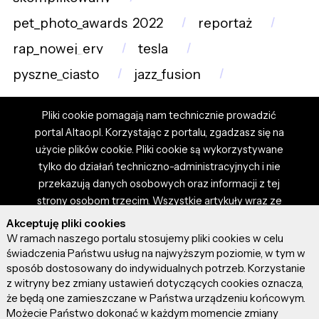
pet_photo_awards_2022
reportaż
rap_nowej_ery
tesla
pyszne_ciasto
jazz_fusion
Pliki cookie pomagają nam technicznie prowadzić
portal Altao.pl. Korzystając z portalu, zgadzasz się na
użycie plików cookie. Pliki cookie są wykorzystywane
tylko do działań techniczno-administracyjnych i nie
przekazują danych osobowych oraz informacji z tej
strony osobom trzecim. Wszystkie artykuły wraz ze
zdjęciami i materiałami dostępnymi na portalu są
Akceptuję pliki cookies
własnością użytkowników. Administrator i właściciel
W ramach naszego portalu stosujemy pliki cookies w celu
portalu nie ponosi odpowiedzialności za tresci
świadczenia Państwu usług na najwyższym poziomie, w tym w
sposób dostosowany do indywidualnych potrzeb. Korzystanie
prezentowane przez autorów artykułów. Dodając
z witryny bez zmiany ustawień dotyczących cookies oznacza,
artykuł, zgadzasz się z regulaminem portalu oraz
że będą one zamieszczane w Państwa urządzeniu końcowym.
ponosisz odpowiedzialność za wszystkie materiały
Możecie Państwo dokonać w każdym momencie zmiany