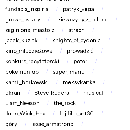
fundacja_inspiria
patryk_vega
growe_oscary
dziewczyny_z_dubaju
zaginione_miasto_z
strach
jacek_kuziak
knights_of_cydonia
kino_młodzieżowe
prowadzić
konkurs_recytatorski
peter
pokemon_go
super_mario
kamil_borkowski
meksykanka
ekran
Steve_Rogers
musical
Liam_Neeson
the_rock
John_Wick_Hex
fujifilm_x-t30
góry
jesse_armstrong