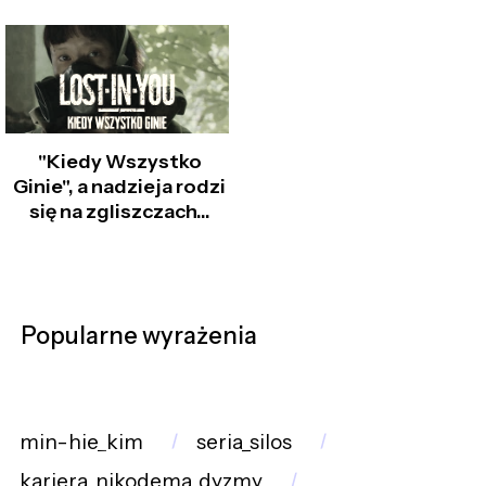
"Kiedy Wszystko
Ginie", a nadzieja rodzi
się na zgliszczach...
Popularne wyrażenia
min-hie_kim
seria_silos
kariera_nikodema_dyzmy