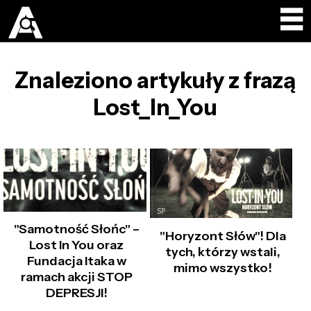
Znaleziono artykuły z frazą
Lost_In_You
"Samotność Słońc" –
"Horyzont Słów"! Dla
Lost In You oraz
tych, którzy wstali,
Fundacja Itaka w
mimo wszystko!
ramach akcji STOP
DEPRESJI!