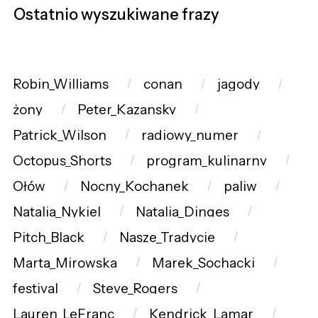
Ostatnio wyszukiwane frazy
Robin_Williams
conan
jagody
żony
Peter_Kazansky
Patrick_Wilson
radiowy_numer
Octopus_Shorts
program_kulinarny
Ołów
Nocny_Kochanek
paliw
Natalia_Nykiel
Natalia_Dinges
Pitch_Black
Nasze_Tradycje
Marta_Mirowska
Marek_Sochacki
festival
Steve_Rogers
Lauren_LeFranc
Kendrick_Lamar