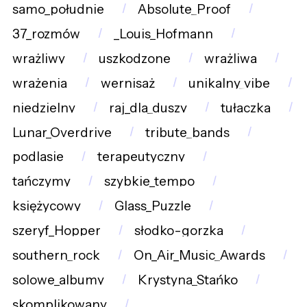
samo_południe
Absolute_Proof
37_rozmów
_Louis_Hofmann
wrażliwy
uszkodzone
wrażliwa
wrażenia
wernisaż
unikalny_vibe
niedzielny
raj_dla_duszy
tułaczka
Lunar_Overdrive
tribute_bands
podlasie
terapeutyczny
tańczymy
szybkie_tempo
księżycowy
Glass_Puzzle
szeryf_Hopper
słodko-gorzka
southern_rock
On_Air_Music_Awards
solowe_albumy
Krystyna_Stańko
skomplikowany