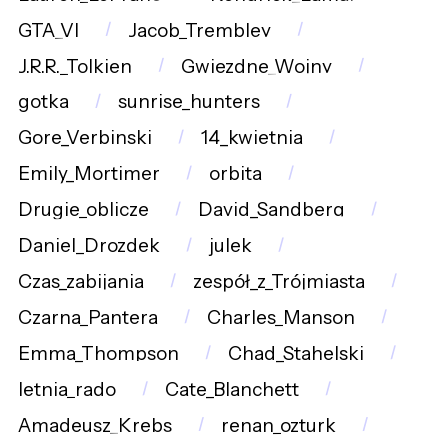
GTA_VI
Jacob_Trembley
J.R.R._Tolkien
Gwiezdne_Wojny
gotka
sunrise_hunters
Gore_Verbinski
14_kwietnia
Emily_Mortimer
orbita
Drugie_oblicze
David_Sandberg
Daniel_Drozdek
julek
Czas_zabijania
zespół_z_Trójmiasta
Czarna_Pantera
Charles_Manson
Emma_Thompson
Chad_Stahelski
letnia_rado
Cate_Blanchett
Amadeusz_Krebs
renan_ozturk