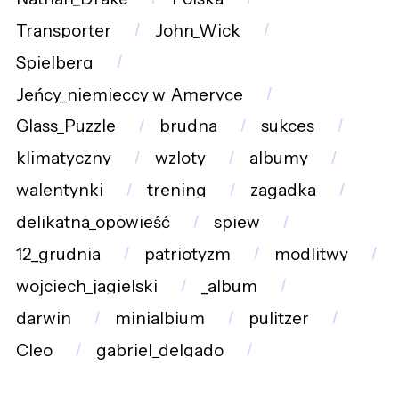
Transporter
John_Wick
Spielberg
Jeńcy_niemieccy_w_Ameryce
Glass_Puzzle
brudna
sukces
klimatyczny
wzloty
albumy
walentynki
trening
zagadka
delikatna_opowieść
spiew
12_grudnia
patriotyzm
modlitwy
wojciech_jagielski
_album
darwin
minialbium
pulitzer
Cleo
gabriel_delgado