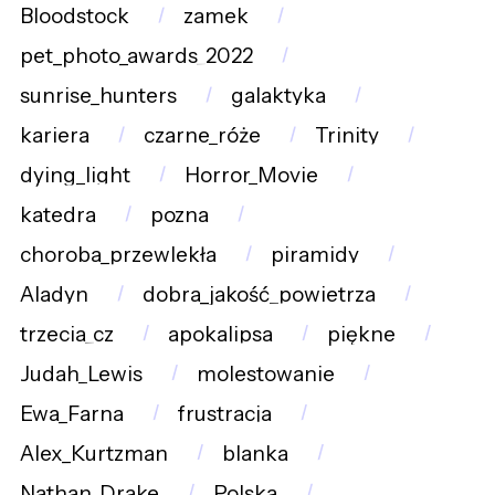
Bloodstock
zamek
pet_photo_awards_2022
sunrise_hunters
galaktyka
kariera
czarne_róże
Trinity
dying_light
Horror_Movie
katedra
pozna
choroba_przewlekła
piramidy
Aladyn
dobra_jakość_powietrza
trzecia_cz
apokalipsa
piękne
Judah_Lewis
molestowanie
Ewa_Farna
frustracja
Alex_Kurtzman
blanka
Nathan_Drake
Polska