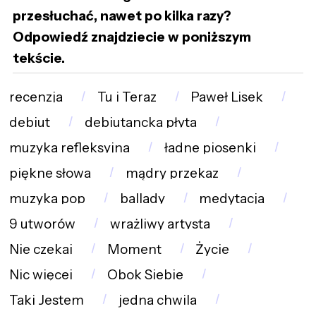
przesłuchać, nawet po kilka razy?
Odpowiedź znajdziecie w poniższym
tekście.
recenzja
Tu i Teraz
Paweł Lisek
debiut
debiutancka płyta
muzyka refleksyjna
ładne piosenki
piękne słowa
mądry przekaz
muzyka pop
ballady
medytacja
9 utworów
wrażliwy artysta
Nie czekaj
Moment
Życie
Nic więcej
Obok Siebie
Taki Jestem
jedna chwila