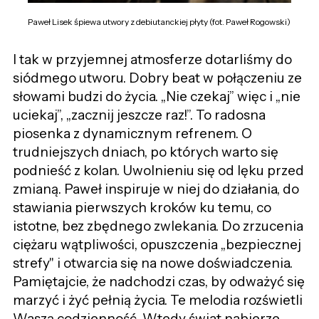
Paweł Lisek śpiewa utwory z debiutanckiej płyty (fot. Paweł Rogowski)
I tak w przyjemnej atmosferze dotarliśmy do
siódmego utworu. Dobry beat w połączeniu ze
słowami budzi do życia. „Nie czekaj” więc i „nie
uciekaj”, „zacznij jeszcze raz!”. To radosna
piosenka z dynamicznym refrenem. O
trudniejszych dniach, po których warto się
podnieść z kolan. Uwolnieniu się od lęku przed
zmianą. Paweł inspiruje w niej do działania, do
stawiania pierwszych kroków ku temu, co
istotne, bez zbędnego zwlekania. Do zrzucenia
ciężaru wątpliwości, opuszczenia „bezpiecznej
strefy" i otwarcia się na nowe doświadczenia.
Pamiętajcie, że nadchodzi czas, by odważyć się
marzyć i żyć pełnią życia. Te melodia rozświetli
Waszą codzienność. Wtedy świat nabierze